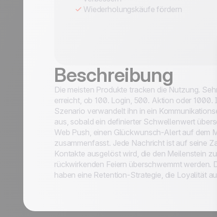
Wiederholungskäufe fördern
Beschreibung
Die meisten Produkte tracken die Nutzung. Seh
erreicht, ob 100. Login, 500. Aktion oder 1000
Szenario verwandelt ihn in ein Kommunikations
aus, sobald ein definierter Schwellenwert übers
ungsfälle
Web Push, einen Glückwunsch-Alert auf dem Mob
zusammenfasst. Jede Nachricht ist auf seine Zahl
en
Kontakte ausgelöst wird, die den Meilenstein zu
rückwirkenden Feiern überschwemmt werden. De
haben eine Retention-Strategie, die Loyalität au
Nachname *