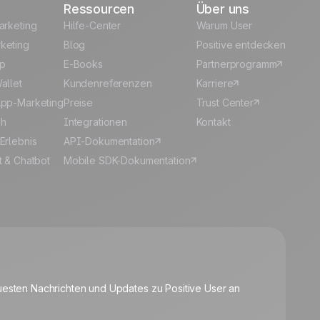
Ressourcen
Über uns
arketing
Hilfe-Center
Warum User
keting
Blog
Positive entdecken
p
E-Books
Partnerprogramm
allet
Kundenreferenzen
Karriere
pp-Marketing
Preise
Trust Center
sh
Integrationen
Kontakt
Erlebnis
API-Dokumentation
t & Chatbot
Mobile SDK-Dokumentation
🍪
uesten Nachrichten und Updates zu Positive User an