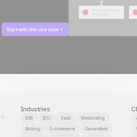
entwickelt und gehoste
ISO 27001 zertifiziert
Start with this use case
Industries
C
ng
B2B
B2C
SaaS
Webhosting
Bildung
E-commerce
Gesundheit