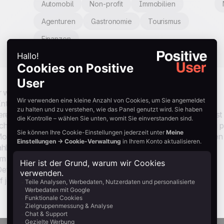
Automobil
Non-profit
Immobilien
Agenturen
Gastronomie
Tourismus
Finanzen
r wenige feiern sie. Wenn ein Kunde eine bedeutsame Zahl
. Interaktion, hat dieser Moment emotionales Gewicht. Dieses
ereignis. Das System überwacht einen Nutzungszähler und löst
chritten wird. Der Kontakt erhält eine Badge-Benachrichtigung p
ilgerät und eine E-Mail, die seine Reise mit Sharing-Optionen
 personalisiert. Der Flow ist so konzipiert, dass er nur für
m ersten Mal erreichen, damit langjährige Nutzer nicht mit
finieren Sie mehrere Schwellenwerte über die Zeit und Sie
f jeder Stufe belohnt.