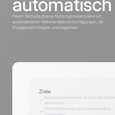
automatisch
Discover
Discover
Reisebranche
Feiern Sie bedeutsame Nutzungsmeilensteine mit
automatisierten Mehrkanalbenachrichtigungen, die
Engagement steigern und begeistern.
Ziele
Kundenzufriedenheit und Kundenbindu
verbessern
Personalisierung und Kundenerlebnis
verbessern