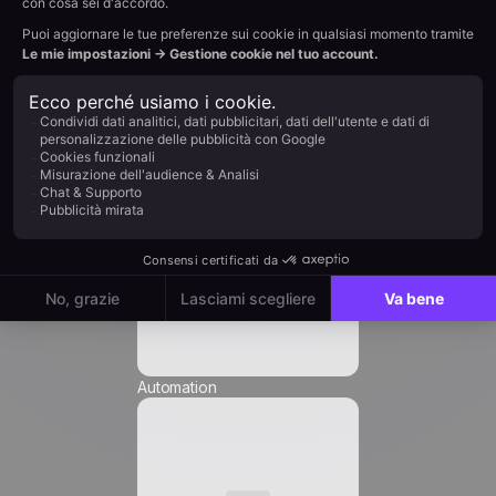
Nome *
Impatto sull'obiettivo: alto
Cognome *
Azienda *
Ruolo *
Automation
Email
*