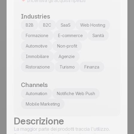
Incentiva gli acquisti ripetuti
Industries
B2B
B2C
SaaS
Web Hosting
Formazione
E-commerce
Sanità
Automotive
Non-profit
Immobiliare
Agenzie
Ristorazione
Turismo
Finanza
Channels
Automation
Notifiche Web Push
Mobile Marketing
Descrizione
La maggior parte dei prodotti traccia l'utilizzo.