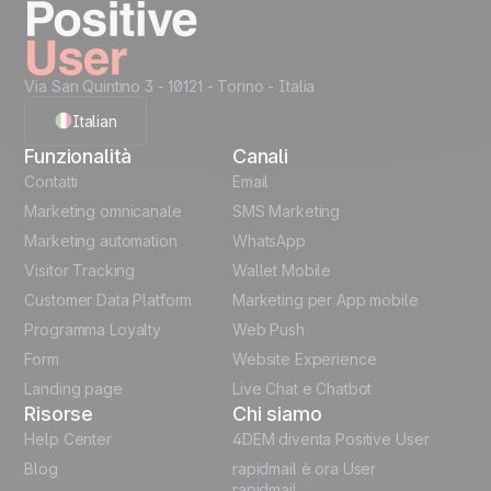
Take it on the next
Sblocca i 40 casi d'uso
level...
Creative Assets like
Recommended Data
Via San Quintino 3 - 10121
- Torino - Italia
(ready HTML)
Structure
Italian
Code Snippets
Cheat Sheet
Funzionalità
Canali
English
Automation
Contatti
Email
templates
Marketing omnicanale
SMS Marketing
French
Marketing automation
WhatsApp
Unlock the full use-case
Visitor Tracking
Wallet Mobile
Polish
Customer Data Platform
Marketing per App mobile
German
Programma Loyalty
Web Push
Form
Website Experience
Español
Landing page
Live Chat e Chatbot
Risorse
Chi siamo
Help Center
4DEM diventa Positive User
Blog
rapidmail è ora User
rapidmail