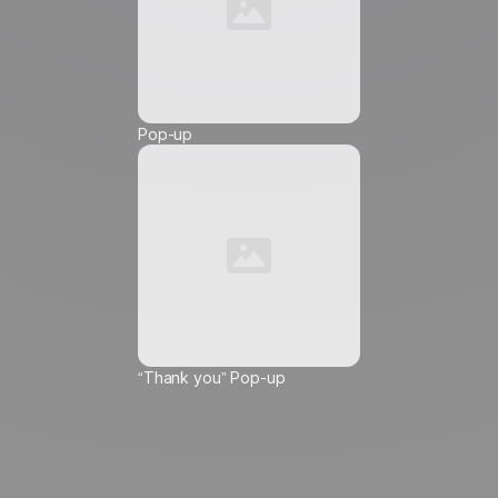
Numero di telefono *
Pop-up
Friendly Captcha
Accetto di ricevere comunicazioni di marketing da
Positive
, e autorizzo l'inserimento di pixel di
tracciamento e link di tracciamento in queste
comunicazioni che mi vengono inviate, al fine di
misurarne la portata e personalizzarne il
contenuto, la frequenza e l'orario di invio.
Scopri
di più su come gestiamo i tuoi dati e i tuoi diritti.
“Thank you” Pop-up
ℹ️
Questa scelta si applica all'indirizzo email inserito e a tutti i
dispositivi su cui consulta le sue email. È possibile ritirare il
consenso al tracciamento in qualsiasi momento utilizzando
l'apposito link in fondo a ogni messaggio, continuando
comunque a ricevere le comunicazioni di marketing.