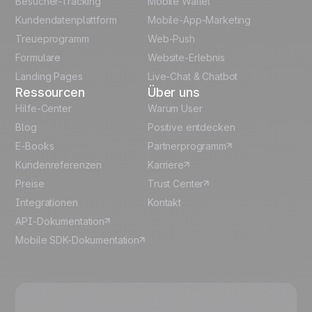
Besucher-Tracking
Mobile Wallet
Polish
Kundendatenplattform
Mobile-App-Marketing
Italian
Treueprogramm
Web-Push
Formulare
Website-Erlebnis
Español
Landing Pages
Live-Chat & Chatbot
Ressourcen
Über uns
Hilfe-Center
Warum User
Blog
Positive entdecken
E-Books
Partnerprogramm
Kundenreferenzen
Karriere
Preise
Trust Center
Integrationen
Kontakt
API-Dokumentation
Mobile SDK-Dokumentation