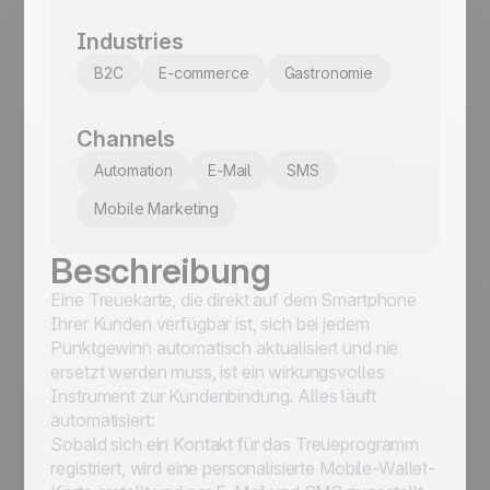
Industries
B2C
E-commerce
Gastronomie
Channels
Automation
E-Mail
SMS
Mobile Marketing
Beschreibung
Eine Treuekarte, die direkt auf dem Smartphone
Ihrer Kunden verfügbar ist, sich bei jedem
Punktgewinn automatisch aktualisiert und nie
ersetzt werden muss, ist ein wirkungsvolles
Instrument zur Kundenbindung. Alles läuft
automatisiert:
Sobald sich ein Kontakt für das Treueprogramm
registriert, wird eine personalisierte Mobile-Wallet-