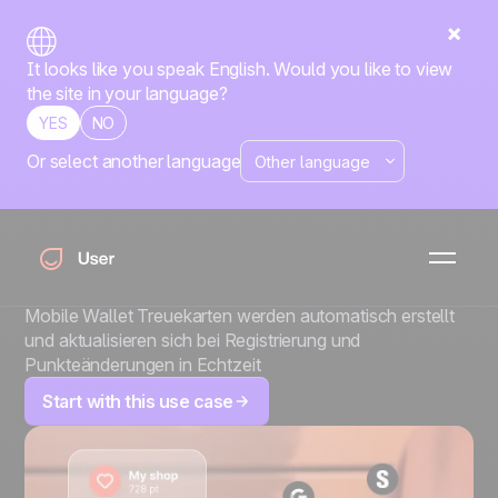
It looks like you speak English. Would you like to view
the site in your language?
YES
NO
Or select another language
Mobile Wallet
Treuekarten auf
Autopilot
Mobile Wallet Treuekarten werden automatisch erstellt
und aktualisieren sich bei Registrierung und
Punkteänderungen in Echtzeit
Start with this use case