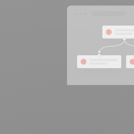
entwickelt und gehoste
ISO 27001 zertifiziert