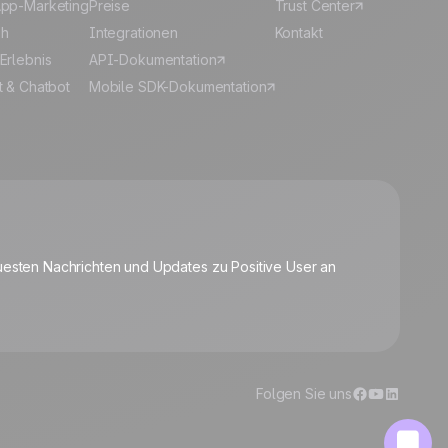
pp-Marketing
Preise
Trust Center
sh
Integrationen
Kontakt
Erlebnis
API-Dokumentation
t & Chatbot
Mobile SDK-Dokumentation
🍪
uesten Nachrichten und Updates zu Positive User an
Cookies verwalten
Folgen Sie uns