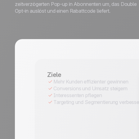
zeitverzögerten Pop-up in Abonnenten um, das Double
Opt-in auslöst und einen Rabattcode liefert.
Ziele
Mehr Kunden effizienter gewinnen
Conversions und Umsatz steigern
Interessenten pflegen
Targeting und Segmentierung verbesse