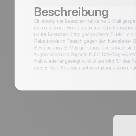
Beschreibung
Ein anonymer Besucher hat keine E-Mail gespei
gekommen ist. Ein gut getimtes Rabattangebot 
up für Besucher ohne gespeicherte E-Mail, die 
ungsfälle
Rabattcode im Tausch gegen den Newsletter-Beit
Bestätigungs-E-Mail geht raus, und sobald sie b
en
zugewiesen und zugestellt. Ein Drei-Tage-Anz
früh wieder angezeigt wird. Alles wird für das R
dem E-Mail-Abonnementverwaltungs-Anwendungs
Nachname *
Position *