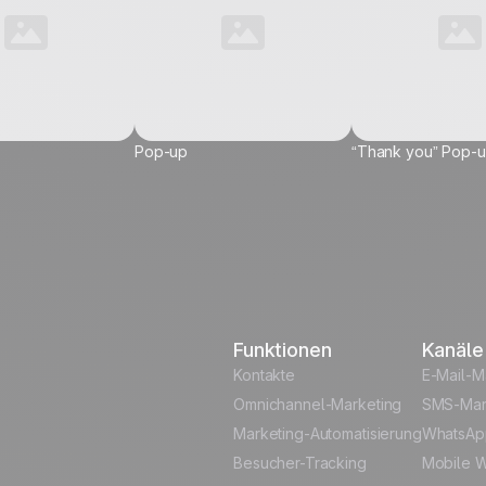
Pop-up
“Thank you” Pop-
vel...
Funktionen
Kanäle
 Data
Kontakte
E-Mail-M
Omnichannel-Marketing
SMS-Mar
Marketing-Automatisierung
WhatsAp
Besucher-Tracking
Mobile W