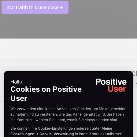
Start with this use case
Industries
C
B2B
B2C
Finanzen
SaaS
Webhosting
Bildung
E-commerce
rn
Öffentliche Einrichtungen
Gesundheit
Automobil
Non-profit
Immobilien
Agenturen
Gastronomie
Tourismus