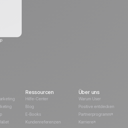
up
Ressourcen
Über uns
arketing
Hilfe-Center
Warum User
keting
Blog
Positive entdecken
p
E-Books
Partnerprogramm
allet
Kundenreferenzen
Karriere