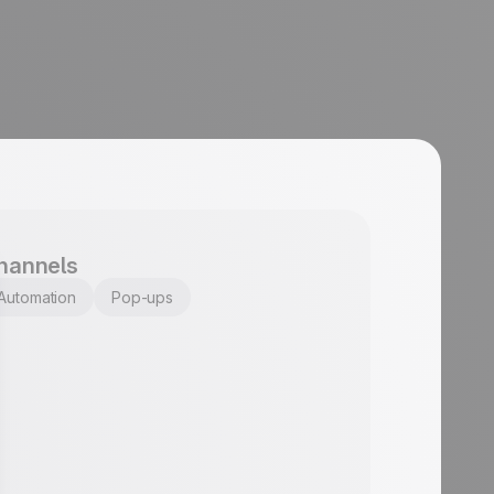
hannels
Automation
Pop-ups