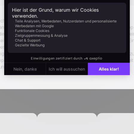
chert. Ohne Grund zum Abonnieren wird er gehen, wie er
ändert das. Nach fünf Sekunden auf der Seite erscheint ein Pop
dieses Pop-up nicht kürzlich gesehen haben. Das Angebot ist ei
ritt. Wenn sie abschicken, startet der Double-Opt-in-Flow: Ei
estätigen, wird ein einzigartiger Code aus dem Aktionspool
eigefenster verhindert, dass demselben Besucher das Pop-up z
eporting getrackt und der gesamte Flow verbindet sich direkt mit
fall, um Einwilligungsdaten sauber zu halten.