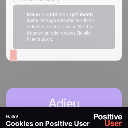
Keine Ergebnisse gefunden
Keine Einträge entsprechen Ihren
aktuellen Filtern. Passen Sie Ihre
Kriterien an oder setzen Sie alle
Filter zurück.
Adieu
Komplexität.
Hallo Klarheit.