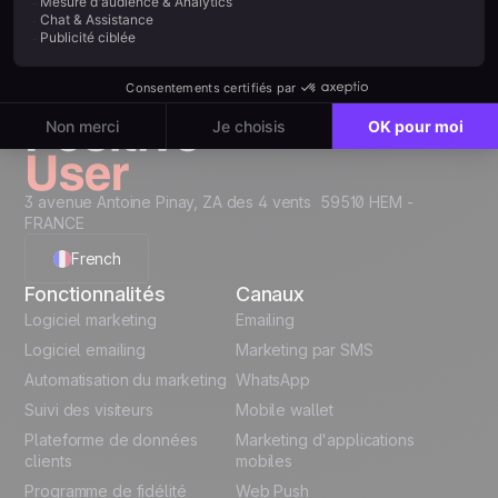
Ne choisissez plus entre simplicité et puissance.
Avec Positive User, unifiez votre marketing,
engagez vos clients et accélérez votre croissance
sur une interface unique, pensée pour vous.
Commencez maintenant
3 avenue Antoine Pinay, ZA des 4 vents 59510 HEM -
FRANCE
French
Fonctionnalités
Canaux
English
Logiciel marketing
Emailing
Logiciel emailing
Marketing par SMS
Polish
Automatisation du marketing
WhatsApp
Suivi des visiteurs
Mobile wallet
German
Plateforme de données
Marketing d'applications
Italian
clients
mobiles
Programme de fidélité
Web Push