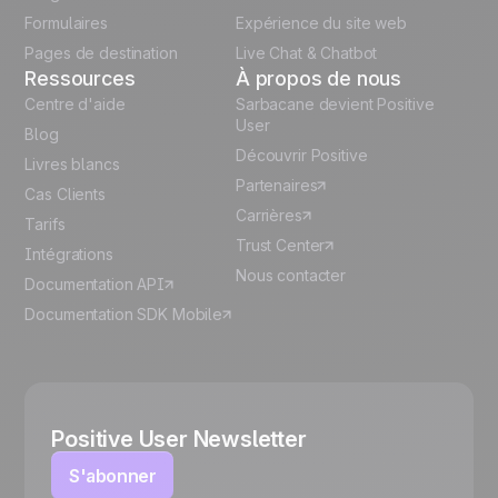
Español
Formulaires
Expérience du site web
Pages de destination
Live Chat & Chatbot
Ressources
À propos de nous
Centre d'aide
Sarbacane devient Positive
User
Blog
Découvrir Positive
Livres blancs
Partenaires
Cas Clients
Carrières
Tarifs
Trust Center
Intégrations
Nous contacter
Documentation API
Documentation SDK Mobile
Positive User Newsletter
S'abonner