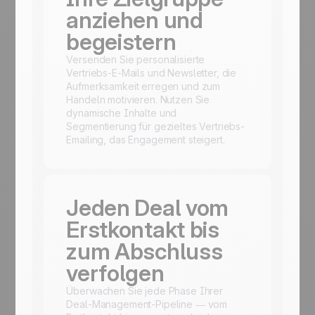
anziehen und
begeistern
Versenden Sie personalisierte
Vertriebs-E-Mails und Newsletter, die
Aufmerksamkeit erregen und zum
Handeln motivieren. Nutzen Sie
dynamische Inhalte und
Segmentierung für gezieltes Vertriebs-
Emailing, das Engagement steigert.
Jeden Deal vom
Erstkontakt bis
zum Abschluss
verfolgen
Überwachen Sie jede Phase Ihrer
Deal-Management-Pipeline — vom