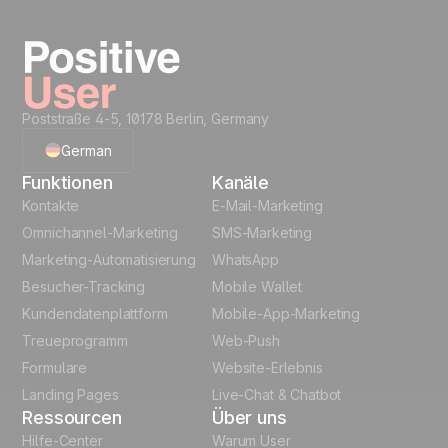
von einer Oberfläche. Vertriebsmanagement
bleibt zentralisiert.
Poststraße 4-5, 10178 Berlin, Germany
German
Funktionen
Kanäle
English
Kontakte
E-Mail-Marketing
Omnichannel-Marketing
SMS-Marketing
French
Marketing-Automatisierung
WhatsApp
Besucher-Tracking
Mobile Wallet
Polish
Kundendatenplattform
Mobile-App-Marketing
Italian
Treueprogramm
Web-Push
Formulare
Website-Erlebnis
Español
Landing Pages
Live-Chat & Chatbot
Ressourcen
Über uns
Hilfe-Center
Warum User