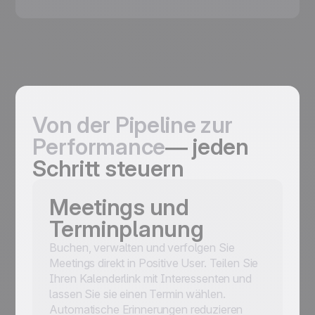
Von der Pipeline zur
Performance
— jeden
Schritt steuern
Meetings und
Terminplanung
Buchen, verwalten und verfolgen Sie
Meetings direkt in Positive User. Teilen Sie
Ihren Kalenderlink mit Interessenten und
lassen Sie sie einen Termin wählen.
Automatische Erinnerungen reduzieren