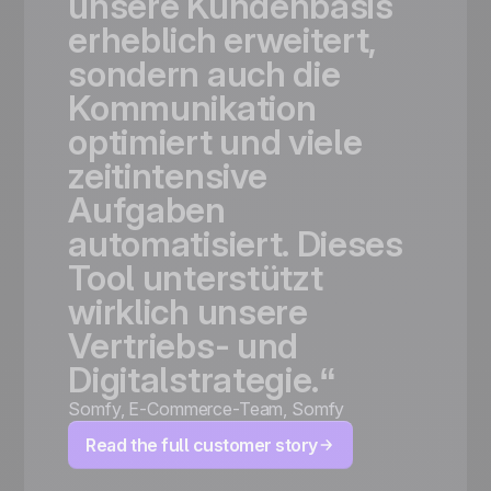
unsere
Kundenbasis
erheblich
erweitert,
sondern
auch
die
Kommunikation
optimiert
und
viele
zeitintensive
Aufgaben
automatisiert.
Dieses
Tool
unterstützt
wirklich
unsere
Vertriebs-
und
Digitalstrategie.“
Somfy
,
E-Commerce-Team, Somfy
Read the full customer story