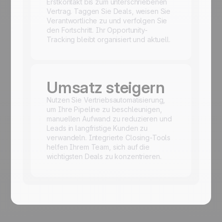
Erstkontakt bis zum unterschriebenen
Vertrag. Taggen Sie Deals, weisen Sie
Verantwortliche zu und verfolgen Sie
den Fortschritt. Ihr Opportunity-
Tracking bleibt organisiert und aktuell.
Umsatz steigern
Nutzen Sie Vertriebsautomatisierung,
um Ihre Pipeline zu beschleunigen,
manuellen Aufwand zu reduzieren und
Leads in langfristige Kunden zu
verwandeln. Integrierte Closing-Tools
helfen Ihrem Team, sich auf die
wichtigsten Deals zu konzentrieren.