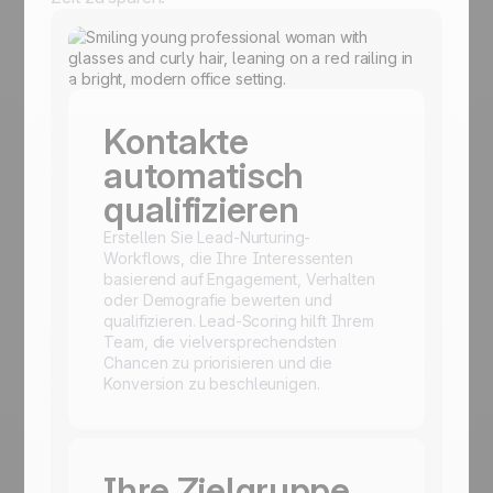
Kontakte
automatisch
qualifizieren
Erstellen Sie Lead-Nurturing-
Workflows, die Ihre Interessenten
basierend auf Engagement, Verhalten
oder Demografie bewerten und
qualifizieren. Lead-Scoring hilft Ihrem
Team, die vielversprechendsten
Chancen zu priorisieren und die
Konversion zu beschleunigen.
Ihre Zielgruppe