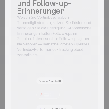
und Follow-up-
Erinnerungen
Weisen Sie Vertriebsaufgaben
Teammitgliedern zu, setzen Sie Fristen und
verfolgen Sie die Erledigung. Automatische
Erinnerungen halten Follow-ups im
Zeitplan. Interessenten-Follow-ups gehen
nie verloren — selbst bei großen Pipelines.
Vertriebs-Performance-Tracking bleibt
zentralisiert.