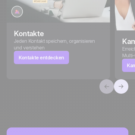
Kontakte
Ka
Jeden Kontakt speichern, organisieren
und verstehen
Erreic
Multi
Kontakte entdecken
Ka