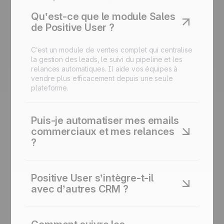
Qu’est-ce que le module Sales
de Positive User ?
C’est un module de ventes complet qui centralise
la gestion des leads, le suivi du pipeline et les
relances automatiques. Il aide vos équipes à
vendre plus efficacement depuis une seule
plateforme.
Puis-je automatiser mes emails
commerciaux et mes relances
?
Oui. Créez des workflows de vente automatisés
qui envoient des messages personnalisés, des
Positive User s’intègre-t-il
rappels ou des mises à jour d’opportunités.
avec d’autres CRM ?
L’automatisation du suivi fonctionne sans
intervention manuelle.
Oui. Connectez-vous à des systèmes comme
Salesforce, Pipedrive ou HubSpot grâce aux