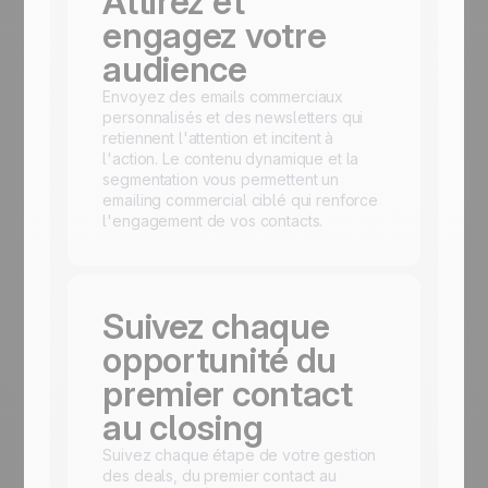
Attirez et
engagez votre
audience
Envoyez des emails commerciaux
personnalisés et des newsletters qui
retiennent l'attention et incitent à
l'action. Le contenu dynamique et la
segmentation vous permettent un
emailing commercial ciblé qui renforce
l'engagement de vos contacts.
Suivez chaque
opportunité du
premier contact
au closing
Suivez chaque étape de votre gestion
des deals, du premier contact au