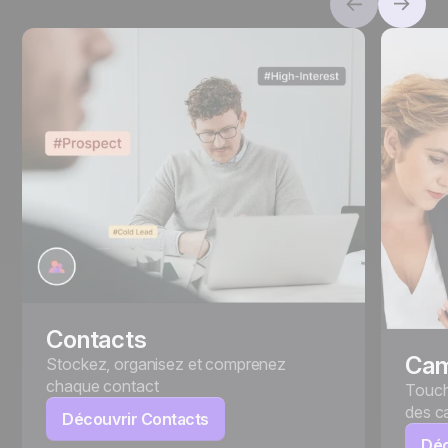
Contacts
Ca
Stockez, organisez et comprenez
chaque contact
Touch
des c
Découvrir Contacts
Déc