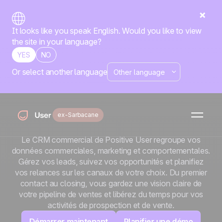
It looks like you speak English. Would you like to view
the site in your language?
YES
NO
Or select another language
Accueil
Fonctionnalités
Ventes
Add-On Ventes
Faites plus de ventes
avec moins d’effort
ex-Sarbacane
Le CRM commercial de Positive User regroupe vos
données commerciales, marketing et comportementales.
Gérez vos leads, suivez vos opportunités et planifiez
vos relances sur les canaux de votre choix. Du premier
contact au closing, vous gardez une vision claire de
votre pipeline de ventes et libérez du temps pour vos
activités de prospection et de vente.
Démarrer maintenant
Planifier une démo