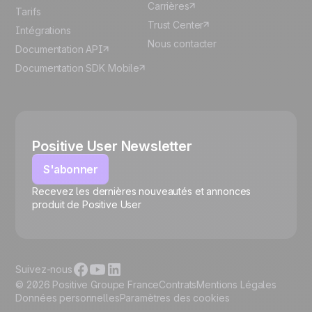
Carrières
Tarifs
Trust Center
Intégrations
Nous contacter
Documentation API
Documentation SDK Mobile
Positive User Newsletter
S'abonner
Recevez les dernières nouveautés et annonces
🍪
produit de Positive User
Suivez-nous
© 2026 Positive Groupe France
Contrats
Mentions Légales
Données personnelles
Paramètres des cookies
Gérer les cookies