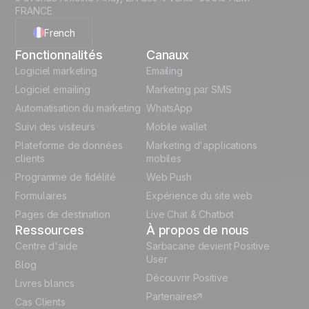
FRANCE
French
Fonctionnalités
Canaux
English
Logiciel marketing
Emailing
Logiciel emailing
Marketing par SMS
Polish
Automatisation du marketing
WhatsApp
Suivi des visiteurs
Mobile wallet
German
Plateforme de données
Marketing d'applications
Italian
clients
mobiles
Programme de fidélité
Web Push
Español
Formulaires
Expérience du site web
Pages de destination
Live Chat & Chatbot
Ressources
À propos de nous
Centre d'aide
Sarbacane devient Positive
User
Blog
Découvrir Positive
Livres blancs
Partenaires
Cas Clients