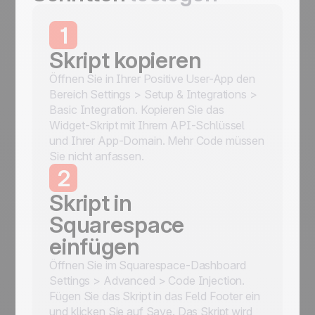
1
Skript kopieren
Öffnen Sie in Ihrer Positive User-App den
Bereich Settings > Setup & Integrations >
Basic Integration. Kopieren Sie das
Widget-Skript mit Ihrem API-Schlüssel
und Ihrer App-Domain. Mehr Code müssen
Sie nicht anfassen.
2
Skript in
Squarespace
einfügen
Öffnen Sie im Squarespace-Dashboard
Settings > Advanced > Code Injection.
Fügen Sie das Skript in das Feld Footer ein
und klicken Sie auf Save. Das Skript wird