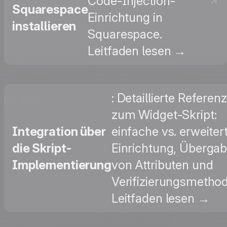
Code-Injection-
Squarespace
Einrichtung in
installieren
Squarespace.
Leitfaden lesen →
: Detaillierte Referenz
zum Widget-Skript:
Integration über
einfache vs. erweiter
die Skript-
Einrichtung, Überga
Implementierung
von Attributen und
Verifizierungsmetho
Leitfaden lesen →