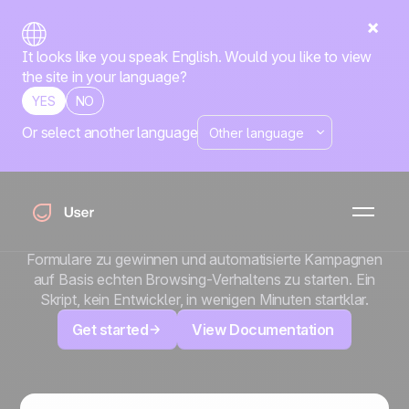
It looks like you speak English. Would you like to view
the site in your language?
YES
NO
Or select another language
x
Squarespace
Ihre Squarespace-Site sieht großartig aus. Lassen Sie
sie jetzt mehr leisten. Fügen Sie Positive User hinzu, um
jeden Besucher zu verfolgen, Leads über Chat und
Formulare zu gewinnen und automatisierte Kampagnen
auf Basis echten Browsing-Verhaltens zu starten. Ein
Skript, kein Entwickler, in wenigen Minuten startklar.
Get started
View Documentation