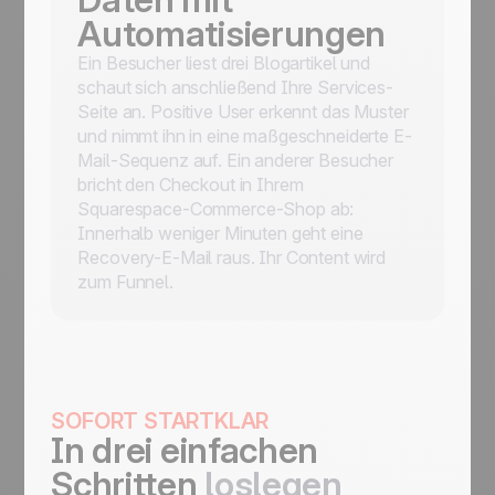
Automatisierungen
Ein Besucher liest drei Blogartikel und
schaut sich anschließend Ihre Services-
Seite an. Positive User erkennt das Muster
und nimmt ihn in eine maßgeschneiderte E-
Mail-Sequenz auf. Ein anderer Besucher
bricht den Checkout in Ihrem
Squarespace-Commerce-Shop ab:
Innerhalb weniger Minuten geht eine
Recovery-E-Mail raus. Ihr Content wird
zum Funnel.
SOFORT STARTKLAR
In drei einfachen
Schritten
loslegen