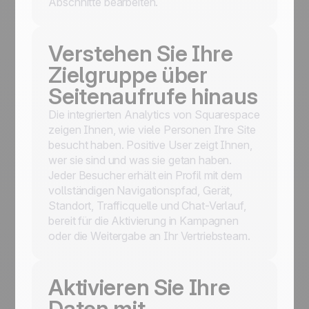
Abschnitte bearbeiten.
Verstehen Sie Ihre
Zielgruppe über
Seitenaufrufe hinaus
Die integrierten Analytics von Squarespace
zeigen Ihnen, wie viele Personen Ihre Site
besucht haben. Positive User zeigt Ihnen,
wer sie sind und was sie getan haben.
Jeder Besucher erhält ein Profil mit dem
vollständigen Navigationspfad, Gerät,
Standort, Trafficquelle und Chat-Verlauf,
bereit für die Aktivierung in Kampagnen
oder die Weitergabe an Ihr Vertriebsteam.
Aktivieren Sie Ihre
Daten mit