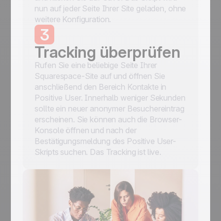
nun auf jeder Seite Ihrer Site geladen, ohne
weitere Konfiguration.
3
Tracking überprüfen
Rufen Sie eine beliebige Seite Ihrer
Squarespace-Site auf und öffnen Sie
anschließend den Bereich Kontakte in
Positive User. Innerhalb weniger Sekunden
sollte ein neuer anonymer Besuchereintrag
erscheinen. Sie können auch die Browser-
Konsole öffnen und nach der
Bestätigungsmeldung des Positive User-
Skripts suchen. Das Tracking ist live.