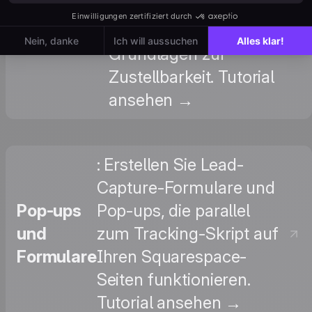
Site ein: Templates,
das E-Mail-
Versandregeln und
Marketing?
Grundlagen zur
Zustellbarkeit. Tutorial
ansehen →
: Erstellen Sie Lead-
Capture-Formulare und
Pop-ups
Pop-ups, die parallel
und
zum Tracking-Skript auf
Formulare
Ihren Squarespace-
Seiten funktionieren.
Tutorial ansehen →