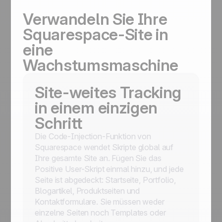
Verwandeln Sie Ihre
Squarespace-Site in
eine
Wachstumsmaschine
Site-weites Tracking
in einem einzigen
Schritt
Die Code-Injection-Funktion von
Squarespace wendet Skripte global auf
Ihre gesamte Site an. Fügen Sie das
Positive User-Skript einmal hinzu, und jede
Seite ist abgedeckt: Startseite, Portfolio,
Blogartikel, Produktseiten und
Kontaktformulare. Sie müssen weder
einzelne Seiten noch Templates oder