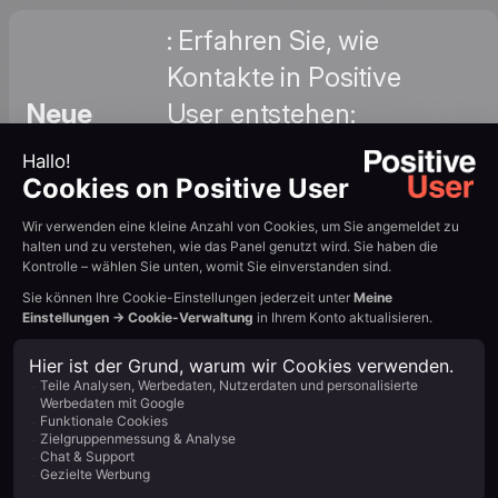
: Erfahren Sie, wie
Kontakte in Positive
Neue
User entstehen:
Kontakte
anonymes Tracking,
hinzufügen
Formular-Einreichungen
und manueller Import.
Tutorial ansehen →
: Richten Sie
automatisierte E-Mail-
Follow-ups für Leads
Wie
aus Ihrer Squarespace-
funktioniert