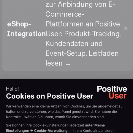
zur Anbindung von E-
Commerce-
eShop-
Plattformen an Positive
Integration
User: Produkt-Tracking,
Kundendaten und
Event-Setup. Leitfaden
lesen →
: Erfahren Sie, wie Sie
produktbezogene Events
(Ansicht, Warenkorb-
Ergänzung, Kauf) in
Produkt-
Positive User für