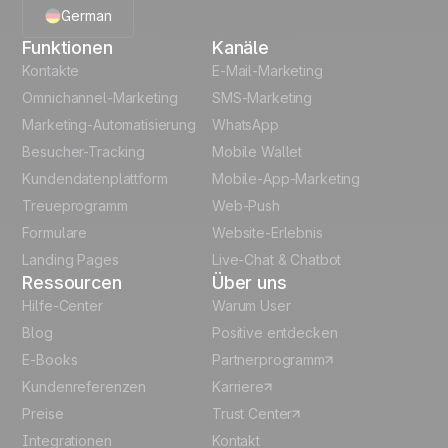
German
Funktionen
Kanäle
English
Kontakte
E-Mail-Marketing
Omnichannel-Marketing
SMS-Marketing
French
Marketing-Automatisierung
WhatsApp
Besucher-Tracking
Mobile Wallet
Polish
Kundendatenplattform
Mobile-App-Marketing
Italian
Treueprogramm
Web-Push
Formulare
Website-Erlebnis
Español
Landing Pages
Live-Chat & Chatbot
Ressourcen
Über uns
Hilfe-Center
Warum User
Blog
Positive entdecken
E-Books
Partnerprogramm
Kundenreferenzen
Karriere
Preise
Trust Center
Integrationen
Kontakt