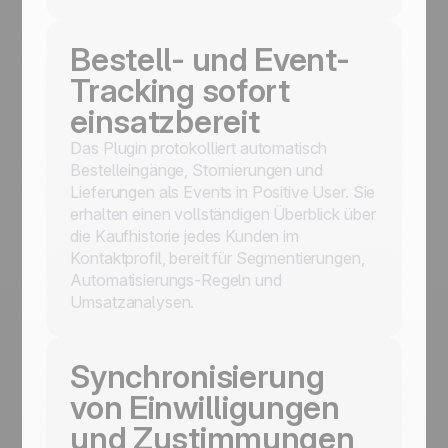
Bestell- und Event-
Tracking sofort
einsatzbereit
Das Plugin protokolliert automatisch
Bestelleingänge, Stornierungen und
Lieferungen als Events in Positive User. Sie
erhalten einen vollständigen Überblick über
die Kaufhistorie jedes Kunden im
Kontaktprofil, bereit für Segmentierungen,
Automatisierungs-Regeln und
Umsatzanalysen.
Synchronisierung
von Einwilligungen
und Zustimmungen