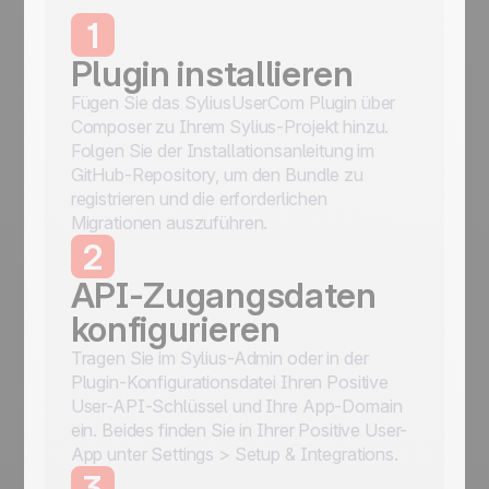
1
Plugin installieren
Fügen Sie das SyliusUserCom Plugin über
Composer zu Ihrem Sylius-Projekt hinzu.
Folgen Sie der Installationsanleitung im
GitHub-Repository, um den Bundle zu
registrieren und die erforderlichen
Migrationen auszuführen.
2
API-Zugangsdaten
konfigurieren
Tragen Sie im Sylius-Admin oder in der
Plugin-Konfigurationsdatei Ihren Positive
User-API-Schlüssel und Ihre App-Domain
ein. Beides finden Sie in Ihrer Positive User-
App unter Settings > Setup & Integrations.
3