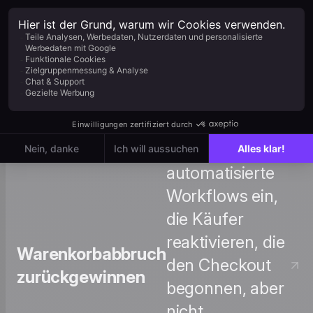
Events
Segmentierungen und
Automatisierungen
definieren und nutzen.
Tutorial ansehen →
: Richten Sie
automatisierte
Workflows ein,
die Käufer
reaktivieren, die
Warenkorbabbruch
den Checkout
zurückgewinnen
begonnen, aber
nicht