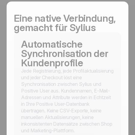
Eine native Verbindung,
gemacht für Sylius
Automatische
Synchronisation der
Kundenprofile
Jede Registrierung, jede Profilaktualisierung
und jeder Checkout löst eine
Synchronisation zwischen Sylius und
Positive User aus. Kundennamen, E-Mail-
Adressen und Attribute werden in Echtzeit
in Ihre Positive User-Datenbank
übertragen. Keine CSV-Exporte, keine
manuellen Aktualisierungen, keine
inkonsistenten Datensätze zwischen Shop
und Marketing-Plattform.