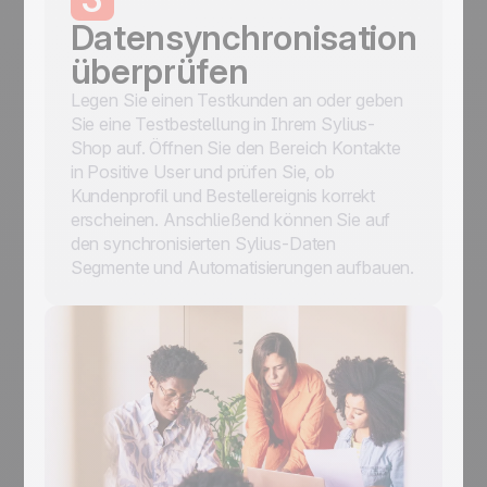
Datensynchronisation
überprüfen
Legen Sie einen Testkunden an oder geben
Sie eine Testbestellung in Ihrem Sylius-
Shop auf. Öffnen Sie den Bereich Kontakte
in Positive User und prüfen Sie, ob
Kundenprofil und Bestellereignis korrekt
erscheinen. Anschließend können Sie auf
den synchronisierten Sylius-Daten
Segmente und Automatisierungen aufbauen.