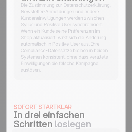
Die Zustimmung zur Datenschutzerklärung,
Newsletter-Anmeldungen und andere
Kundeneinwilligungen werden zwischen
Sylius und Positive User synchronisiert.
Wenn ein Kunde seine Präferenzen im
Shop aktualisiert, wirkt sich die Änderung
automatisch in Positive User aus. Ihre
Compliance-Datensätze bleiben in beiden
Systemen konsistent, ohne dass veraltete
Einwilligungen die falsche Kampagne
auslösen.
SOFORT STARTKLAR
In drei einfachen
Schritten
loslegen