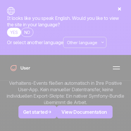
It looks like you speak English. Would you like to view
the site in your language?
YES
NO
Or select another language
x
Sylius
Verbinden Sie Ihren Sylius-Shop über das Open-
Source-Plugin SyliusUserCom von BitBag mit Positive
User. Kundenprofile, Bestellungen, Einwilligungen und
Verhaltens-Events fließen automatisch in Ihre Positive
User-App. Kein manueller Datentransfer, keine
individuellen Export-Skripte: Ein nativer Symfony-Bundle
übernimmt die Arbeit.
Get started
View Documentation