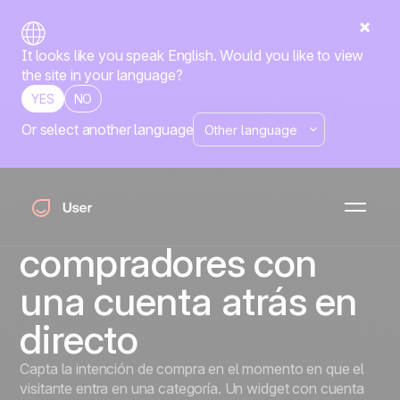
It looks like you speak English. Would you like to view
the site in your language?
YES
NO
Or select another language
Convierte los
visitantes de
categoría en
compradores con
una cuenta atrás en
directo
Capta la intención de compra en el momento en que el
visitante entra en una categoría. Un widget con cuenta