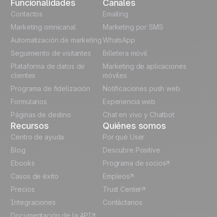
Funcionalidades
Canales
Automation
English
Contactos
templates
Emailing
Marketing omnicanal
Marketing por SMS
Unlock the full use-case
French
Automatización de marketing
WhatsApp
Seguimiento de visitantes
Billetera móvil
Polish
Plataforma de datos de
Marketing de aplicaciones
German
clientes
móviles
Programa de fidelización
Notificaciones push web
Italian
Formularios
Experiencia web
Páginas de destino
Chat en vivo y Chatbot
Recursos
Quiénes somos
Centro de ayuda
Por qué User
Blog
Descubre Positive
Ebooks
Programa de socios
Casos de éxito
Empleos
Precios
Trust Center
Integraciones
Contáctanos
Documentación de la API