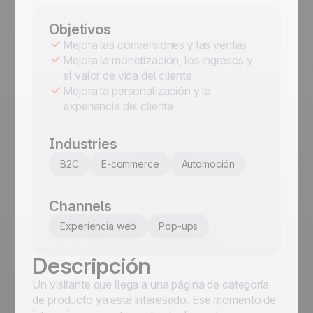
Objetivos
Mejora las conversiones y las ventas
Mejora la monetización, los ingresos y
el valor de vida del cliente
Mejora la personalización y la
experiencia del cliente
Industries
B2C
E-commerce
Automoción
Channels
Experiencia web
Pop-ups
Descripción
Un visitante que llega a una página de categoría
de producto ya está interesado. Ese momento de