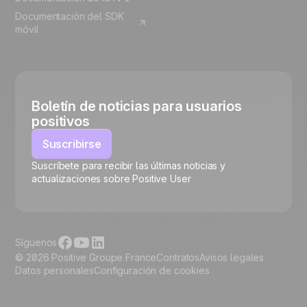
Documentación del SDK
móvil
Boletín de noticias para usuarios
positivos
Suscribirse
Suscríbete para recibir las últimas noticias y
🍪
actualizaciones sobre Positive User
Síguenos
© 2026 Positive Groupe France
Contratos
Avisos legales
Datos personales
Configuración de cookies
Gestionar cookies