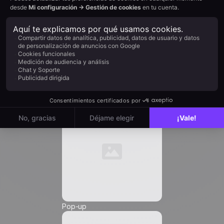
Cargo *
Email
*
Automation
Teléfono *
Pop-up
Friendly Captcha