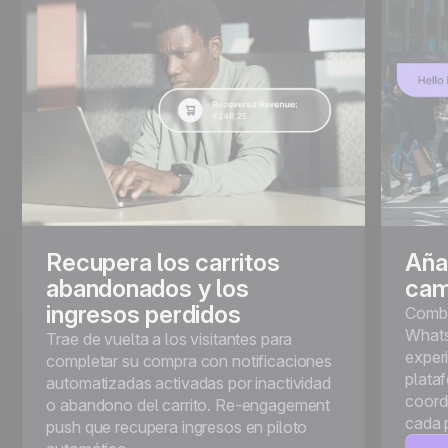
Recupera los carritos
Aña
abandonados y los
cam
ingresos perdidos
Combi
Whats
Trae de vuelta a los visitantes para
exper
completar su compra con notificaciones
plata
automatizadas activadas por inactividad
coord
o abandono del carrito. Re-engagement
cada 
push que recupera ingresos en piloto