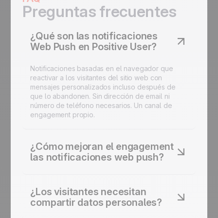
Preguntas frecuentes
¿Qué son las notificaciones
Web Push en Positive User?
Notificaciones basadas en el navegador que
reactivar a los visitantes del sitio web con
mensajes personalizados incluso después de
que lo abandonen. Sin dirección de email ni
número de teléfono necesarios. Un canal de
engagement propio.
¿Cómo mejoran el engagement
las notificaciones web push?
Entregan notificaciones en tiempo real
directamente a las pantallas de los visitantes.
¿Los visitantes necesitan
Mantiene la visibilidad, recuerda las ofertas y
compartir datos personales?
anima a volver. Más rápidas que el email, más
directas que las redes sociales.