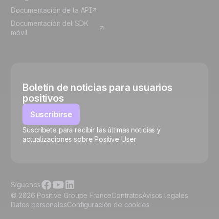
Documentación de la API
Documentación del SDK
móvil
Boletín de noticias para usuarios
positivos
Suscribirse
Suscríbete para recibir las últimas noticias y
🍪
actualizaciones sobre Positive User
Síguenos
© 2026 Positive Groupe France
Contratos
Avisos legales
Datos personales
Configuración de cookies
Gestionar cookies