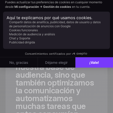
Reseñas de cliente
La elección de
los equipos
en pleno
crecimiento
«Gracias
a
Positive
User,
no
solo
ampliamos
significativamente
nuestra
base
de
audiencia,
sino
que
también
optimizamos
la
comunicación
y
automatizamos
muchas
tareas
que