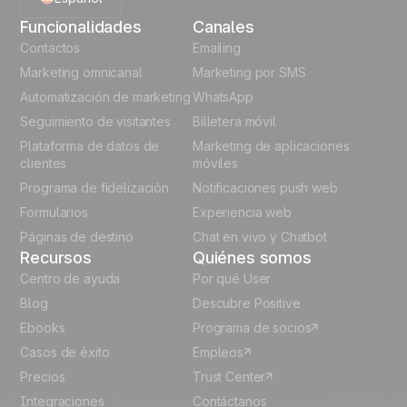
Funcionalidades
Canales
English
Contactos
Emailing
Marketing omnicanal
Marketing por SMS
French
Automatización de marketing
WhatsApp
Seguimiento de visitantes
Billetera móvil
Polish
Plataforma de datos de
Marketing de aplicaciones
German
clientes
móviles
Programa de fidelización
Notificaciones push web
Italian
Formularios
Experiencia web
Páginas de destino
Chat en vivo y Chatbot
Recursos
Quiénes somos
Centro de ayuda
Por qué User
Blog
Descubre Positive
Ebooks
Programa de socios
Casos de éxito
Empleos
Precios
Trust Center
Integraciones
Contáctanos