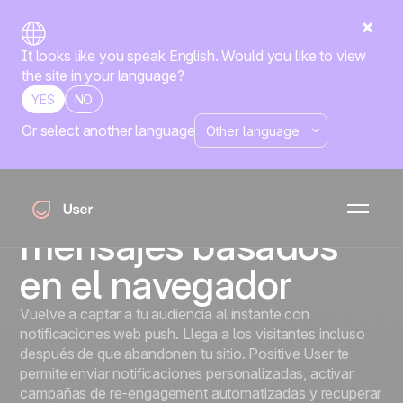
It looks like you speak English. Would you like to view
the site in your language?
YES
NO
Or select another language
Notificaciones web push
Recupera a tus
visitantes con
mensajes basados
en el navegador
Vuelve a captar a tu audiencia al instante con
notificaciones web push. Llega a los visitantes incluso
después de que abandonen tu sitio. Positive User te
permite enviar notificaciones personalizadas, activar
campañas de re-engagement automatizadas y recuperar