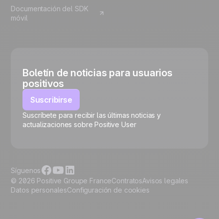
Documentación del SDK
móvil
Boletín de noticias para usuarios
positivos
Suscribirse
Suscríbete para recibir las últimas noticias y
🍪
actualizaciones sobre Positive User
Síguenos
© 2026 Positive Groupe France
Contratos
Avisos legales
Datos personales
Configuración de cookies
Gestionar cookies