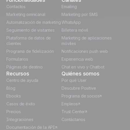
English
Contactos
Emailing
Marketing omnicanal
Marketing por SMS
French
Automatización de marketing
WhatsApp
Seguimiento de visitantes
Billetera móvil
Polish
Plataforma de datos de
Marketing de aplicaciones
German
clientes
móviles
Programa de fidelización
Notificaciones push web
Italian
Formularios
Experiencia web
Páginas de destino
Chat en vivo y Chatbot
Recursos
Quiénes somos
Centro de ayuda
Por qué User
Blog
Descubre Positive
Ebooks
Programa de socios
Casos de éxito
Empleos
Precios
Trust Center
Integraciones
Contáctanos
Documentación de la API