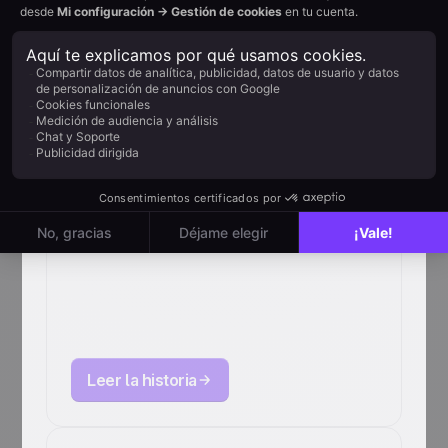
Cómo Centrum Respo
genera el 23 % de sus
ingresos con Positive User
Leer la historia
Cómo LeadFuze
aumentó sus
conversiones un 20
% con Positive User
Leer la historia