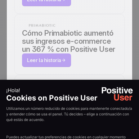
Cómo Primabiotic aumentó
sus ingresos e-commerce
un 367 % con Positive User
Leer la historia
Cómo Qconcursos fideliza a
más de 4 M de usuarios con
Positive User
Leer la historia