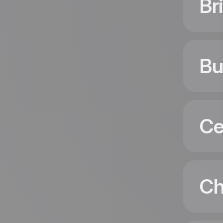
Br
Bu
Ce
Ch