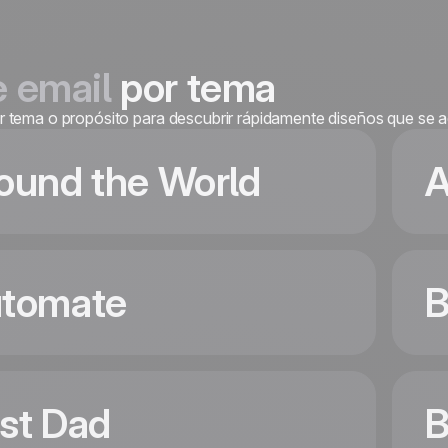
e email
por tema
por tema o propósito para descubrir rápidamente diseños que se 
ound the World
A
tomate
Around the World
Coming Soon
st Dad
B
Travel agencies and tour operators win on