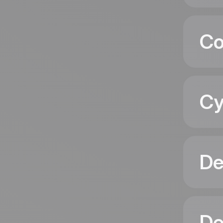
Co
Cy
De
De