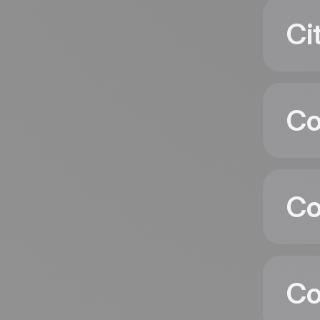
Ci
Co
C
Co