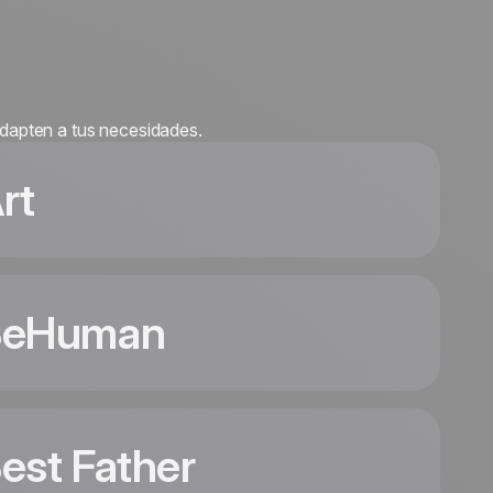
adapten a tus necesidades.
rt
BeHuman
Art
est Father
Coming