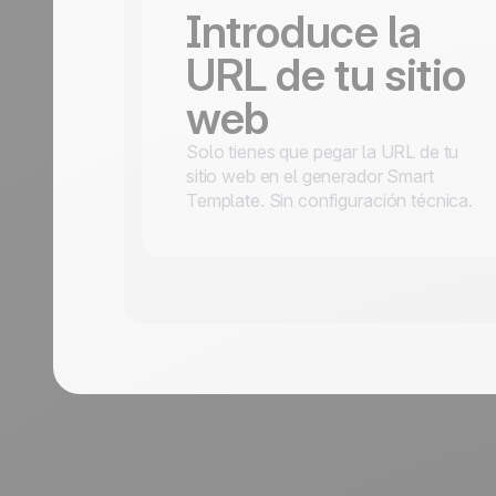
Introduce la
URL de tu sitio
web
Solo tienes que pegar la URL de tu
sitio web en el generador Smart
Template. Sin configuración técnica.