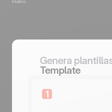
crecimiento
crecimien
intuitivo.
Viajes
Discover
Discover
Genera plantilla
Template
1