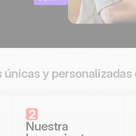
to
100% hecho y alojado
4.8
Trustpilot
en Europa
Certificado ISO 27001
s únicas y personalizadas
2
Nuestra