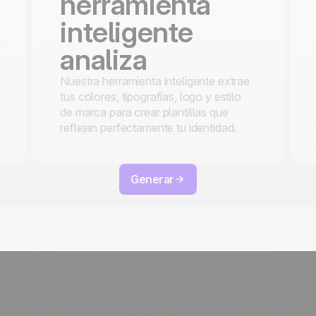
herramienta
inteligente
analiza
Nuestra herramienta inteligente extrae
tus colores, tipografías, logo y estilo
de marca para crear plantillas que
reflejan perfectamente tu identidad.
Generar