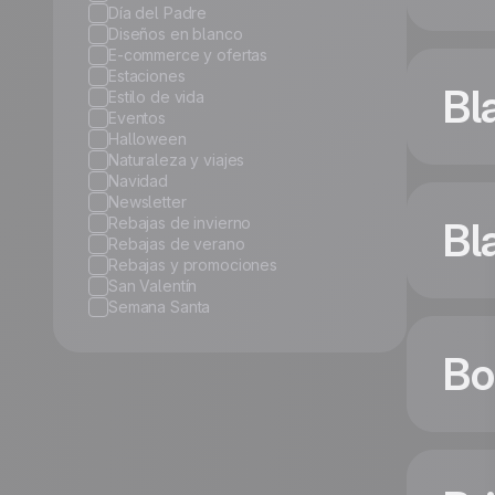
Día del Padre
Diseños en blanco
E-commerce y ofertas
Estaciones
Bl
Estilo de vida
Eventos
Halloween
Naturaleza y viajes
Navidad
Newsletter
Rebajas de invierno
Bl
Rebajas de verano
Rebajas y promociones
San Valentín
Semana Santa
Bo