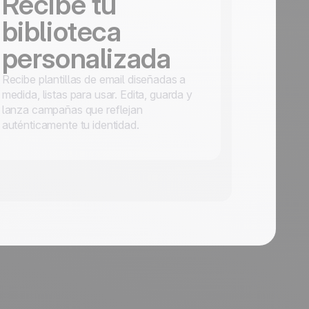
Recibe tu
biblioteca
personalizada
Recibe plantillas de email diseñadas a
medida, listas para usar. Edita, guarda y
lanza campañas que reflejan
auténticamente tu identidad.