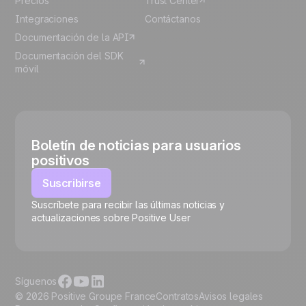
Precios
Trust Center
Integraciones
Contáctanos
Documentación de la API
Documentación del SDK
móvil
Boletín de noticias para usuarios
positivos
Suscribirse
Suscríbete para recibir las últimas noticias y
🍪
actualizaciones sobre Positive User
Síguenos
© 2026 Positive Groupe France
Contratos
Avisos legales