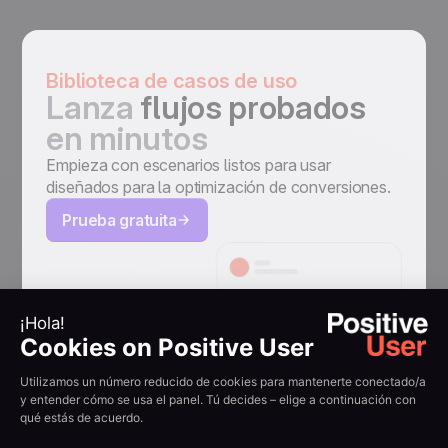
Biblioteca de casos de uso
Lanza
flujos probados
en minutos
Empieza con escenarios listos para usar
diseñados para la optimización de conversiones.
Prueba gratuita