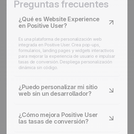
Preguntas frecuentes
¿Qué es Website Experience
en Positive User?
Es una plataforma de personalización web
integrada en Positive User. Crea pop-ups,
formularios, landing pages y widgets interactivos
para mejorar la experiencia de usuario e impulsar
tasas de conversión. Despliega personalización
dinámica sin código.
¿Puedo personalizar mi sitio
web sin un desarrollador?
Sí. Positive User ofrece herramientas no-code
para crear pop-ups de marketing, landing pages
¿Cómo mejora Positive User
y widgets personalizados. Modifica contenido,
las tasas de conversión?
activa mensajes contextuales y despliega
mejoras de UX directamente desde la interfaz.