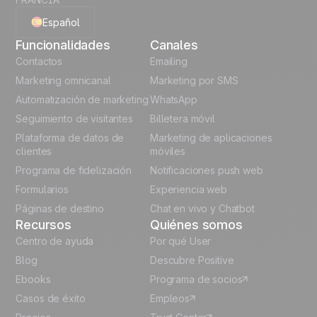
Español
Funcionalidades
Canales
English
Contactos
Emailing
Marketing omnicanal
Marketing por SMS
French
Automatización de marketing
WhatsApp
Seguimiento de visitantes
Billetera móvil
Polish
Plataforma de datos de
Marketing de aplicaciones
German
clientes
móviles
Programa de fidelización
Notificaciones push web
Italian
Formularios
Experiencia web
Páginas de destino
Chat en vivo y Chatbot
Recursos
Quiénes somos
Centro de ayuda
Por qué User
Blog
Descubre Positive
Ebooks
Programa de socios
Casos de éxito
Empleos