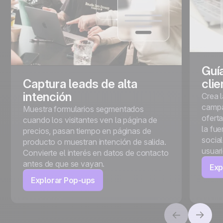
Guía
Captura leads de alta
clie
intención
Crea 
campa
Muestra formularios segmentados
ofert
cuando los visitantes ven la página de
la fu
precios, pasan tiempo en páginas de
socia
producto o muestran intención de salida.
usuari
Convierte el interés en datos de contacto
antes de que se vayan.
Exp
Explorar Pop-ups