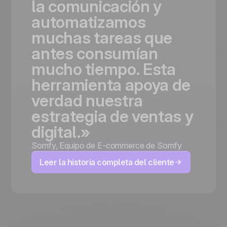
la
comunicación
y
automatizamos
muchas
tareas
que
antes
consumían
mucho
tiempo.
Esta
herramienta
apoya
de
verdad
nuestra
estrategia
de
ventas
y
digital.»
Somfy
,
Equipo de E-commerce de Somfy
Leer la historia completa del cliente