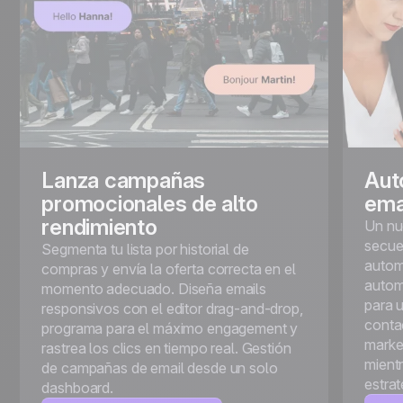
Lanza campañas
Aut
promocionales de alto
ema
rendimiento
Un nu
secue
Segmenta tu lista por historial de
autom
compras y envía la oferta correcta en el
autom
momento adecuado. Diseña emails
para u
responsivos con el editor drag-and-drop,
conta
programa para el máximo engagement y
marke
rastrea los clics en tiempo real. Gestión
mientr
de campañas de email desde un solo
estrat
dashboard.