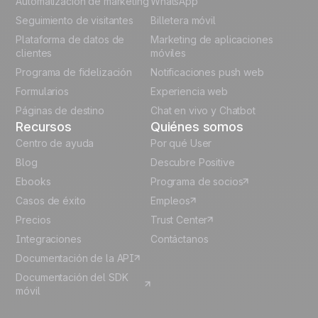
Automatización de marketing
WhatsApp
Seguimiento de visitantes
Billetera móvil
Polish
Plataforma de datos de
Marketing de aplicaciones
German
clientes
móviles
Programa de fidelización
Notificaciones push web
Italian
Formularios
Experiencia web
Páginas de destino
Chat en vivo y Chatbot
Recursos
Quiénes somos
Centro de ayuda
Por qué User
Blog
Descubre Positive
Ebooks
Programa de socios
Casos de éxito
Empleos
Precios
Trust Center
Integraciones
Contáctanos
Documentación de la API
Documentación del SDK
móvil