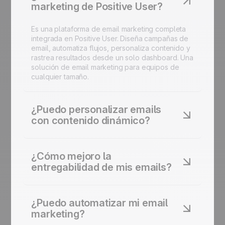
marketing de Positive User?
Es una plataforma de email marketing completa
integrada en Positive User. Diseña campañas de
email, automatiza flujos, personaliza contenido y
rastrea resultados desde un solo dashboard. Una
solución de email marketing para equipos de
cualquier tamaño.
¿Puedo personalizar emails
con contenido dinámico?
Sí. Usa bloques de contenido dinámico, campos
condicionales y datos de comportamiento para
¿Cómo mejoro la
personalizar cada mensaje. Muestra diferentes
entregabilidad de mis emails?
productos, ofertas o textos a diferentes
segmentos. Contenido de email personalizado a
Positive User incluye herramientas de
escala.
entregabilidad integradas: autenticación de
¿Puedo automatizar mi email
dominio (SPF, DKIM, DMARC), opciones de IP
marketing?
dedicada y monitoreo de la reputación del