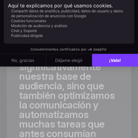
La elección de
los equipos
en pleno
crecimiento
«Gracias
a
Positive
User,
no
solo
ampliamos
significativamente
nuestra
base
de
audiencia,
sino
que
también
optimizamos
la
comunicación
y
automatizamos
muchas
tareas
que
antes
consumían