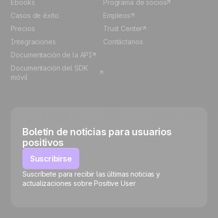
Ebooks
Programa de socios
Casos de éxito
Empleos
Precios
Trust Center
Integraciones
Contáctanos
Documentación de la API
Documentación del SDK
móvil
Boletín de noticias para usuarios
positivos
Suscribirse
Suscríbete para recibir las últimas noticias y
🍪
actualizaciones sobre Positive User