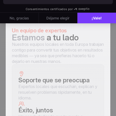
Un equipo de expertos
Estamos
a tu lado
Nuestros equipos locales en toda Europa trabajan
contigo para convertir tus objetivos en resultados
medibles — ya sea que prefieras hacerlo tú o
dejarlo en nuestras manos.
Soporte que se preocupa
Expertos locales que escuchan, explican y
resuelven problemas rápidamente, en tu
idioma.
Éxito, juntos