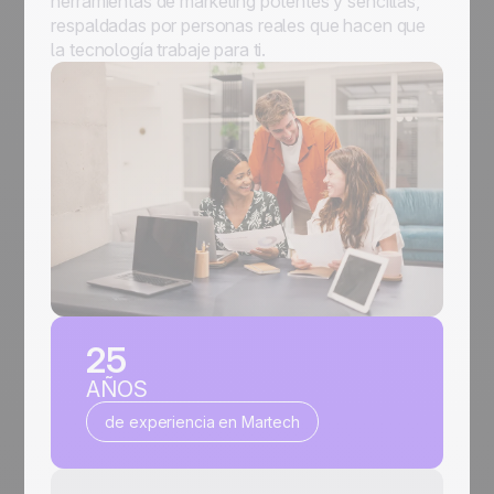
herramientas de marketing potentes y sencillas,
respaldadas por personas reales que hacen que
la tecnología trabaje para ti.
25
AÑOS
de experiencia en Martech