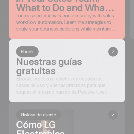
What to Do and What
Not to Do
Increase productivity and accuracy with sales
workflow automation. Learn the strategies to
scale your business decisions while maintaining
a human touch.
Ebook
Nuestras guías
gratuitas
Ebooks prácticos repletos de estrategias,
casos de uso y buenas prácticas para que
saques el máximo partido de Positive User.
Historia de cliente
Cómo LG
Electronics