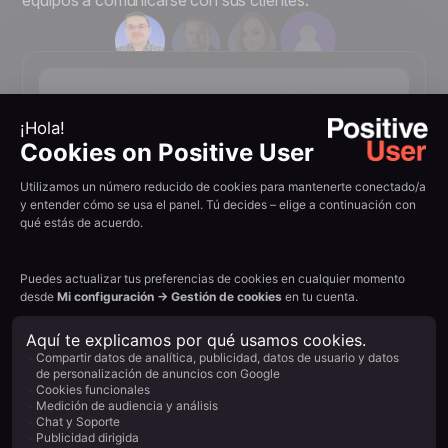
equipos a comunicarse con sus clientes.
30%
Newsletter Click-Through Rate
«Observamos cuidadosamente la efectividad
de los emails e intentamos encontrar puntos
débiles que generan tasas de conversión
más bajas. Gracias a los consejos de los
expertos de Positive User y a la
optimización, obtenemos mejores resultados.
En algunas campañas de newsletter, el CTR
alcanza el 30 %.»
Marcin Żywocki, Senior Ecommerce
Specialist at Bricomarché
Senior Ecommerce Specialist, Bricomarché