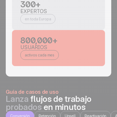
300+
EXPERTOS
en toda Europa
800,000+
USUARIOS
activos cada mes
Guía de casos de uso
Lanza
flujos de trabajo
probados
en minutos
Conversión
Retención
Upsell
Reactivación