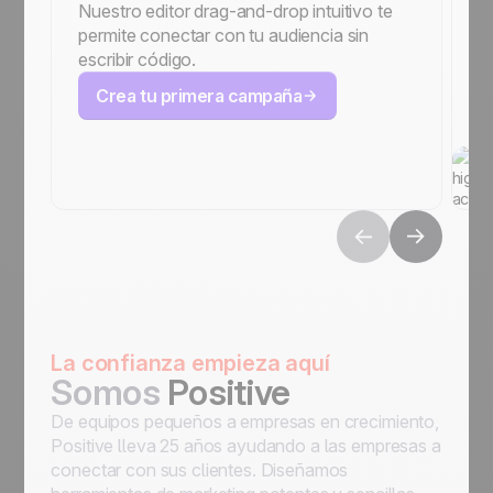
Nuestro editor drag-and-drop intuitivo te
c
permite conectar con tu audiencia sin
t
escribir código.
un
Crea tu primera campaña
La confianza empieza aquí
Somos
Positive
De equipos pequeños a empresas en crecimiento,
Positive lleva 25 años ayudando a las empresas a
conectar con sus clientes. Diseñamos