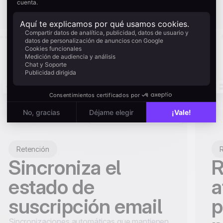
Retención
R
Sincroniza el
R
estado de
a
suscripción email
p
Sincronizaciones automáticas que mantienen