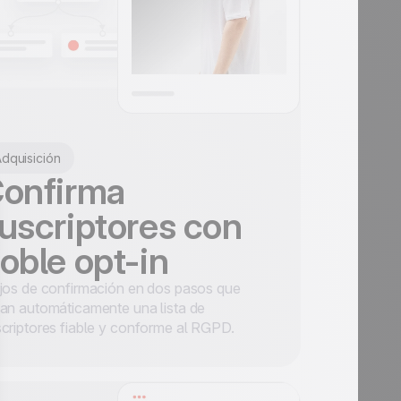
dquisición
onfirma
uscriptores con
oble opt-in
jos de confirmación en dos pasos que
an automáticamente una lista de
criptores fiable y conforme al RGPD.