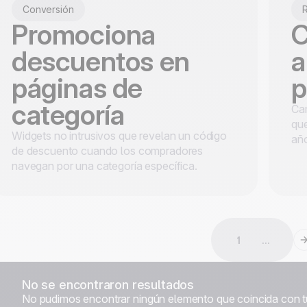
Conversión
Promociona
C
descuentos en
a
páginas de
p
categoría
Ca
que
Widgets no intrusivos que revelan un código
año
de descuento cuando los compradores
navegan por una categoría específica.
1
...
No se encontraron resultados
No pudimos encontrar ningún elemento que coincida con tus 