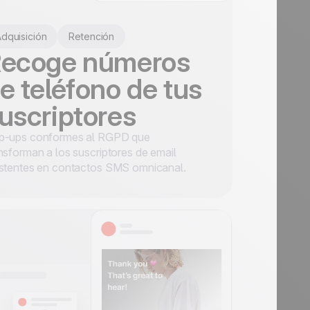
dquisición
Retención
ecoge números
e teléfono de tus
uscriptores
p-ups conformes al RGPD que
nsforman a los suscriptores de email
istentes en contactos SMS omnicanal.