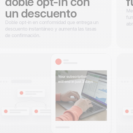
doble opt-in con
f
un descuento
Men
fun
Doble opt-in en conformidad que entrega un
abr
descuento instantáneo y aumenta las tasas
de confirmación.