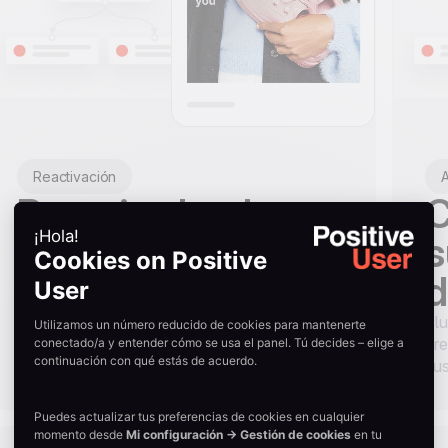
Reactivación
A
Reactiva leads
C
silenciosos
s
d
Secuencias de email automatizadas que
reavivan a los leads inactivos y mantienen tu
Flu
base limpia.
cre
sus