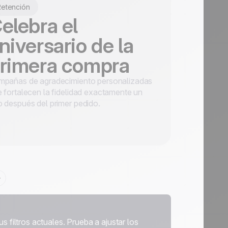
Retención
elebra el
niversario de la
rimera compra
mpañas de agradecimiento personalizadas
 fortalecen la fidelidad exactamente un
 después del primer pedido.
filtros actuales. Prueba a ajustar los