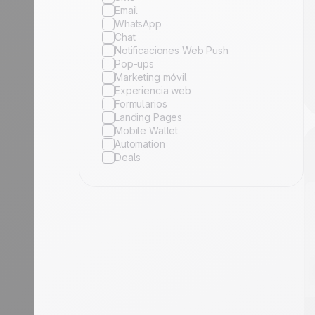
Email
WhatsApp
Chat
Notificaciones Web Push
Pop-ups
Marketing móvil
Experiencia web
Formularios
Landing Pages
Mobile Wallet
Automation
Deals