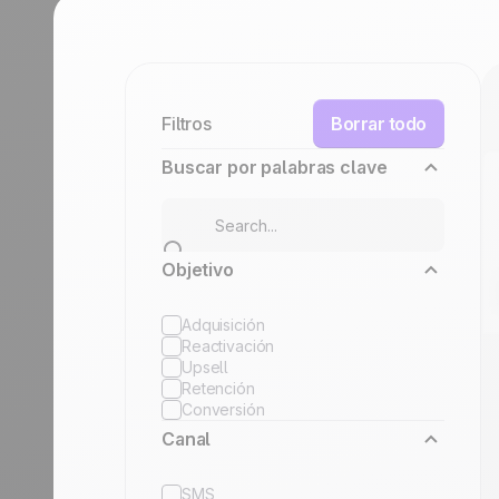
crecimiento
crecimien
Viajes
Discover
Discover
Filtros
Borrar todo
Buscar por palabras clave
Objetivo
Adquisición
Reactivación
Upsell
Retención
Conversión
Canal
SMS