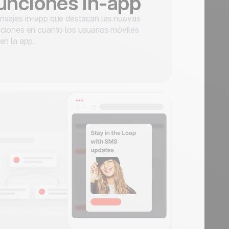
unciones in-app
sajes in-app que destacan las nuevas
ciones en cuanto los usuarios móviles
en la app.