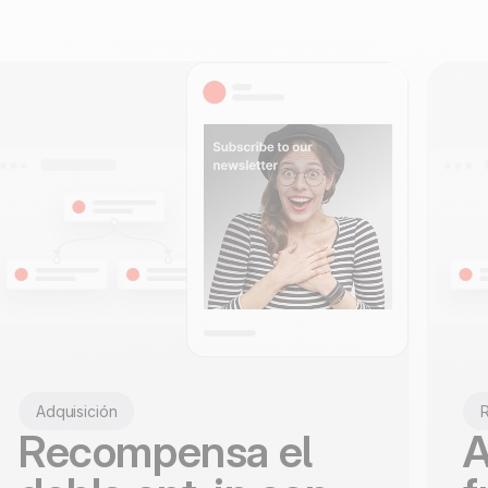
to
100% hecho y alojado
4.8
Trustpilot
en Europa
Certificado ISO 27001
Adquisición
Recompensa el
A