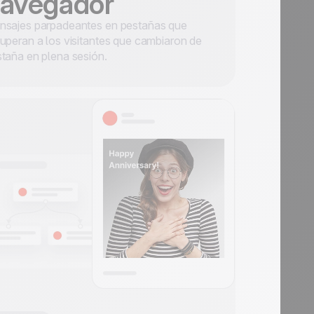
avegador
nsajes parpadeantes en pestañas que
uperan a los visitantes que cambiaron de
taña en plena sesión.