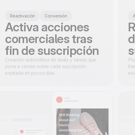
Reactivación
Conversión
A
Activa acciones
R
comerciales tras
d
fin de suscripción
s
Creación automática de deals y tareas que
Po
pone a ventas sobre cada suscripción
tra
expirada en pocos días.
ex