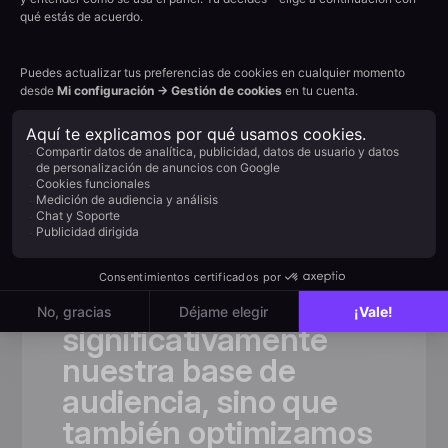
Reseñas de cliente
La elección
de los equipos
en pleno crecimiento
«Gracias
a
Positive
User,
no
solo
ampliamos
significativamente
nuestra
base
de
audiencia,
sino
que
también
optimizamos