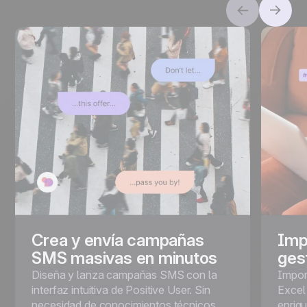
Crea y envía campañas
Imp
SMS masivas en minutos
ges
Diseña y lanza campañas SMS con la
Impor
interfaz intuitiva de Positive User. Sin
Excel
necesidad de conocimientos técnicos.
enriq