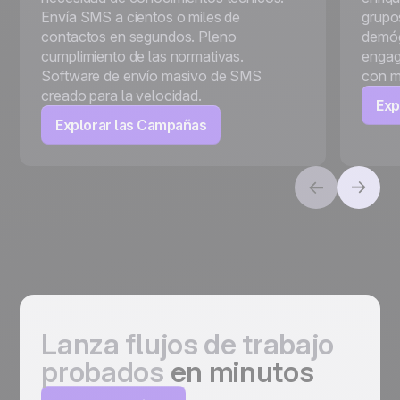
Envía SMS a cientos o miles de
grupo
contactos en segundos. Pleno
demóg
cumplimiento de las normativas.
engag
Software de envío masivo de SMS
con m
creado para la velocidad.
Exp
Explorar las Campañas
Lanza flujos de trabajo
probados
en minutos