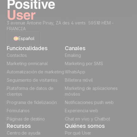
3 avenue Antoine Pinay, ZA des 4 vents 59510 HEM -
FRANCIA
Español
Funcionalidades
Canales
English
Contactos
Emailing
Marketing omnicanal
Marketing por SMS
French
Automatización de marketing
WhatsApp
Seguimiento de visitantes
Billetera móvil
Polish
Plataforma de datos de
Marketing de aplicaciones
German
clientes
móviles
Programa de fidelización
Notificaciones push web
Italian
Formularios
Experiencia web
Páginas de destino
Chat en vivo y Chatbot
Recursos
Quiénes somos
Centro de ayuda
Por qué User