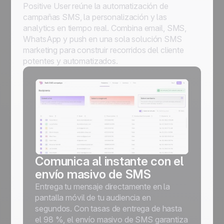
Positive User reúne la automatización de
campañas SMS, la personalización y las
analytics en tiempo real. Combina email, SMS,
WhatsApp y push en una sola solución SMS
marketing para construir recorridos del cliente
potentes y automatizados.
Comunica al instante con el
envío masivo de SMS
Entrega tu mensaje directamente en la
pantalla móvil de tu audiencia en
segundos. Con tasas de entrega de hasta
el 98 %, el envío masivo de SMS garantiza