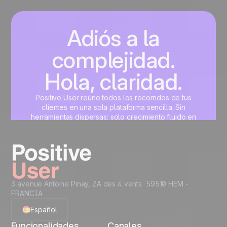
Adiós a la
complejidad.
Hola, claridad.
Positive User reúne todos los recorridos de tus
clientes en una sola plataforma sencilla. Sin
herramientas dispersas: solo crecimiento fluido en
marketing, ventas, producto y soporte.
Crea tu cuenta gratis
3 avenue Antoine Pinay, ZA des 4 vents 59510 HEM -
FRANCIA
Español
Funcionalidades
Canales