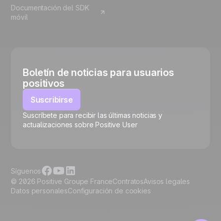
Documentación del SDK
móvil
Boletín de noticias para usuarios
positivos
Suscribirse
Suscríbete para recibir las últimas noticias y
🍪
actualizaciones sobre Positive User
Síguenos
© 2026 Positive Groupe France
Contratos
Avisos legales
Datos personales
Configuración de cookies
Gestionar cookies