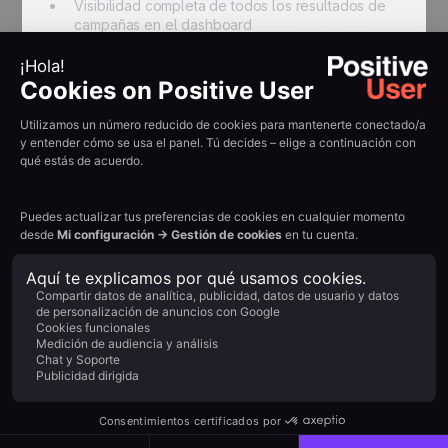
Visibilidad completa de todos los resultados de
campañas en el dashboard
Optimización continua basada en decisiones
impulsadas por datos
{{QUOTE-TESTI-2}}
Resumir con IA:
Example H2
Read other
customer
stories
View all