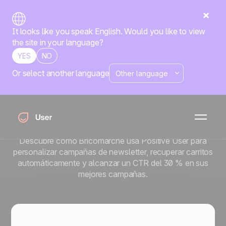
It looks like you speak English. Would you like to view
the site in your language?
YES
NO
Or select another language
Cómo Bricomarché alcanza
un CTR del 30 % con
automatización retail
personalizada
Descubre cómo Bricomarché usa Positive User para
personalizar campañas de newsletter, recuperar carritos
automáticamente y alcanzar un CTR del 30 % en sus
mejores campañas.