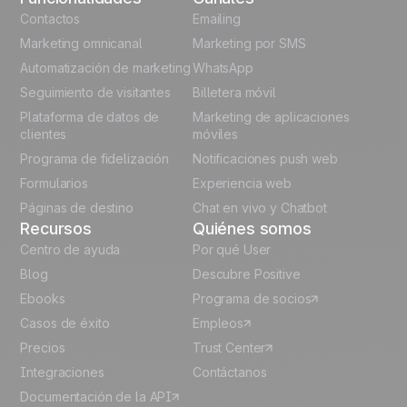
English
Contactos
Emailing
Marketing omnicanal
Marketing por SMS
French
Automatización de marketing
WhatsApp
Seguimiento de visitantes
Billetera móvil
Polish
Plataforma de datos de
Marketing de aplicaciones
German
clientes
móviles
Programa de fidelización
Notificaciones push web
Italian
Formularios
Experiencia web
Páginas de destino
Chat en vivo y Chatbot
Recursos
Quiénes somos
Centro de ayuda
Por qué User
Blog
Descubre Positive
Ebooks
Programa de socios
Casos de éxito
Empleos
Precios
Trust Center
Integraciones
Contáctanos
Documentación de la API