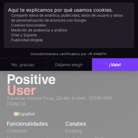
Adiós a la
complejidad.
Hola, claridad.
Positive User reúne todos los recorridos de tus
clientes en una sola plataforma sencilla. Sin
herramientas dispersas: solo crecimiento fluido en
marketing, ventas, producto y soporte.
Crea tu cuenta gratis
3 avenue Antoine Pinay, ZA des 4 vents 59510 HEM -
FRANCIA
Español
Funcionalidades
Canales
English
Contactos
Emailing