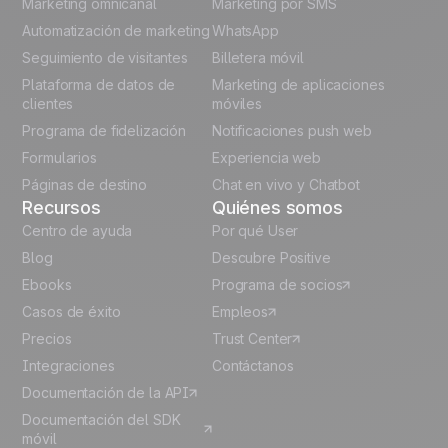
Marketing omnicanal
Marketing por SMS
French
Automatización de marketing
WhatsApp
Seguimiento de visitantes
Billetera móvil
Polish
Plataforma de datos de
Marketing de aplicaciones
German
clientes
móviles
Programa de fidelización
Notificaciones push web
Italian
Formularios
Experiencia web
Páginas de destino
Chat en vivo y Chatbot
Recursos
Quiénes somos
Centro de ayuda
Por qué User
Blog
Descubre Positive
Ebooks
Programa de socios
Casos de éxito
Empleos
Precios
Trust Center
Integraciones
Contáctanos
Documentación de la API
Documentación del SDK
móvil