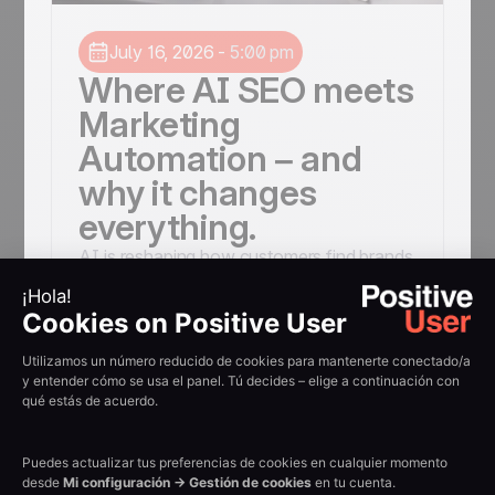
July 16, 2026
-
5:00 pm
Where AI SEO meets
Marketing
Automation – and
why it changes
everything.
AI is reshaping how customers find brands
– and what they expect after that first click.
Yet most companies still run acquisition
and engagement as two separate worlds:
SEO on one side, marketing automation on
the other. The result? Missed signals,
broken journeys, and growth that plateaus.