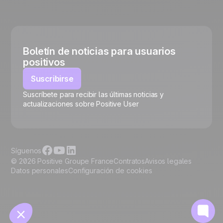
Boletín de noticias para usuarios
positivos
Suscribirse
Suscríbete para recibir las últimas noticias y
🍪
actualizaciones sobre Positive User
Síguenos
© 2026 Positive Groupe France
Contratos
Avisos legales
Datos personales
Configuración de cookies
Gestionar cookies