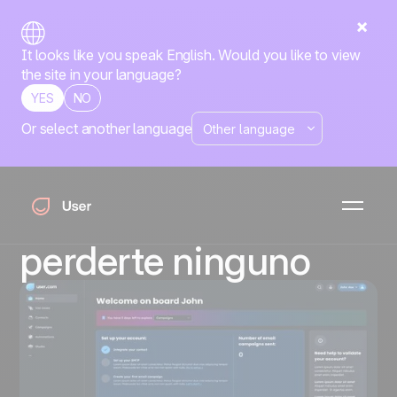
It looks like you speak English. Would you like to view
the site in your language?
YES
NO
Or select another language
Mira nuestros
últimos directos y
suscíbete para no
perderte ninguno