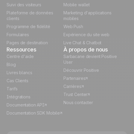
Suivi des visiteurs
Mobile wallet
German
Plateforme de données
Marketing d'applications
Italian
clients
mobiles
Programme de fidélité
Web Push
Español
Formulaires
Expérience du site web
Pages de destination
Live Chat & Chatbot
Ressources
À propos de nous
Centre d'aide
Sarbacane devient Positive
User
Blog
Découvrir Positive
Livres blancs
Partenaires
Cas Clients
Carrières
Tarifs
Trust Center
Intégrations
Nous contacter
Documentation API
Documentation SDK Mobile