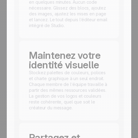
en quelques minutes. Aucun code
nécessaire. Glissez des blocs, ajoutez
des images, ajustez les mises en page
et lancez. Le tout depuis l’éditeur email
intégré de Studio.
Maintenez votre
identité visuelle
Stockez palettes de couleurs, polices
et charte graphique à un seul endroit.
Chaque membre de l’équipe travaille à
partir des mêmes ressources validées.
La gestion de vos logos et couleurs
reste cohérente, quel que soit le
créateur du message.
Partagez et