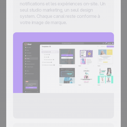
notifications et les expériences on-site. Un
seul studio marketing, un seul design
system. Chaque canal reste conforme à
votre image de marque.