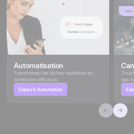
Automatisation
Ca
Transformez les tâches répétitives en
Touch
workflows efficaces
des c
Explore Automation
Exp