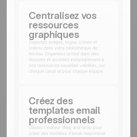
Centralisez vos
ressources
graphiques
Importez images, logos, icônes et
vidéos dans votre bibliothèque de
médias. Organisez le tout dans des
dossiers et accédez instantanément à
vos ressources visuelles validées, sur
chaque canal et pour chaque équipe.
Créez des
templates email
professionnels
Utilisez l’éditeur drag-and-drop pour
créer des modèles d’email responsive