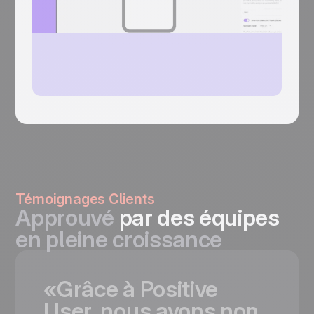
Témoignages Clients
Approuvé
par des équipes
en pleine croissance
«Grâce
à
Positive
User,
nous
avons
non