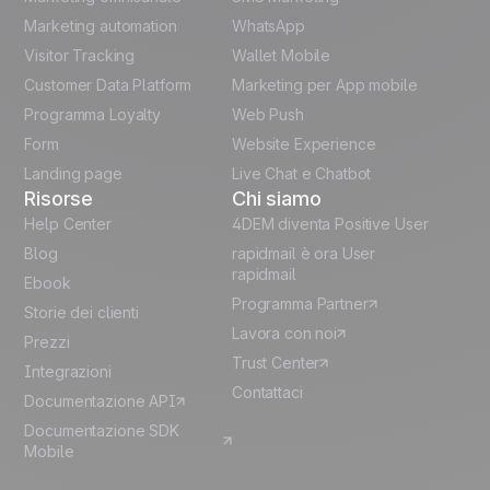
French
Marketing automation
WhatsApp
Visitor Tracking
Wallet Mobile
Polish
Customer Data Platform
Marketing per App mobile
German
Programma Loyalty
Web Push
Form
Website Experience
Español
Landing page
Live Chat e Chatbot
Risorse
Chi siamo
Help Center
4DEM diventa Positive User
Blog
rapidmail è ora User
rapidmail
Ebook
Programma Partner
Storie dei clienti
Lavora con noi
Prezzi
Trust Center
Integrazioni
Contattaci
Documentazione API
Documentazione SDK
Mobile