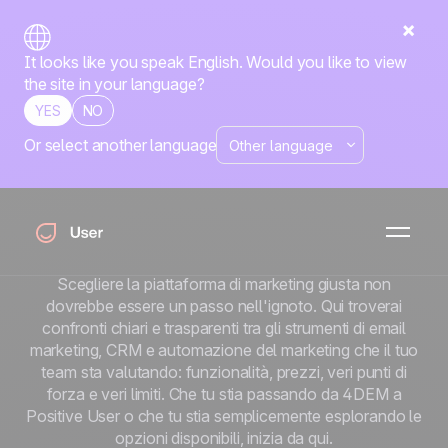
It looks like you speak English. Would you like to view
the site in your language?
YES
NO
Or select another language
Software di
marketing a
confronto
Scegliere la piattaforma di marketing giusta non
dovrebbe essere un passo nell'ignoto. Qui troverai
confronti chiari e trasparenti tra gli strumenti di email
marketing, CRM e automazione del marketing che il tuo
team sta valutando: funzionalità, prezzi, veri punti di
forza e veri limiti. Che tu stia passando da 4DEM a
Positive User o che tu stia semplicemente esplorando le
opzioni disponibili, inizia da qui.