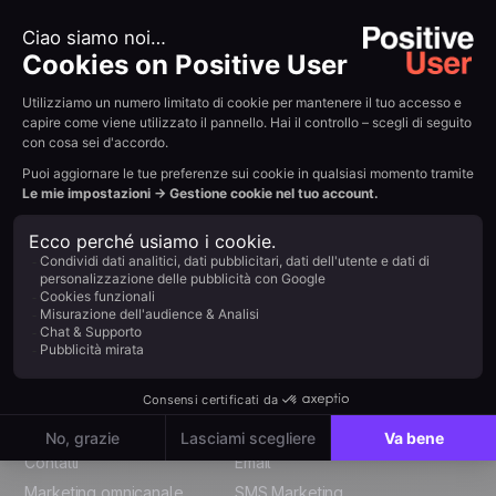
Addio
complessità.
Benvenuta
chiarezza.
Positive User riunisce tutti i percorsi dei tuoi clienti in
un'unica semplice piattaforma. Niente più strumenti
sparsi, solo una crescita fluida attraverso marketing,
vendite, prodotto e supporto.
Inizia
Via San Quintino 3 - 10121
- Torino - Italia
Italian
Funzionalità
Canali
English
Contatti
Email
Marketing omnicanale
SMS Marketing