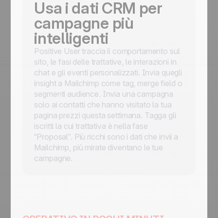
Usa i dati CRM per
campagne più
intelligenti
Positive User traccia il comportamento sul
sito, le fasi delle trattative, le interazioni in
chat e gli eventi personalizzati. Invia quegli
insight a Mailchimp come tag, merge field o
segmenti audience. Invia una campagna
solo ai contatti che hanno visitato la tua
pagina prezzi questa settimana. Tagga gli
iscritti la cui trattativa è nella fase
“Proposal”. Più ricchi sono i dati che invii a
Mailchimp, più mirate diventano le tue
campagne.