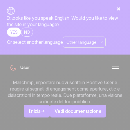
It looks like you speak English. Would you like to view
the site in your language?
YES
NO
Or select another language
x
Mailchimp
Mantieni le liste email e il CRM in perfetta
sincronizzazione. Collega Mailchimp e Positive User
tramite Zapier per inviare nuovi contatti alle audience
Mailchimp, importare nuovi iscritti in Positive User e
reagire ai segnali di engagement come aperture, clic e
disiscrizioni in tempo reale. Due piattaforme, una visione
unificata del tuo pubblico.
Inizia
Vedi documentazione