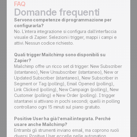
FAQ
Domande frequenti
Servono competenze di programmazione per
configurarla?
No. L’intera integrazione si configura dall’interfaccia
visuale di Zapier. Selezioni i trigger, mappi i campi e
attivi. Nessun codice richiesto.
Quali trigger Mailchimp sono disponibili su
Zapier?
Mailchimp offre un ricco set di trigger: New Subscriber
(istantaneo), New Unsubscriber (istantaneo), New or
Updated Subscriber (istantaneo), New Subscriber in
Segment or Tag (polling), Email Opened (polling),
Link Clicked (polling), New Campaign (polling), New
Customer (polling) e New Order (polling). I trigger
istantanei si attivano in pochi secondi; quelli in polling
controllano ogni 15 minuti sul piano gratuito.
Positive User ha già l’email integrata. Perché
usare anche Mailchimp?
Entrambi gli strumenti inviano email, ma coprono ruoli
diversi. Positive User eccelle nelle automation