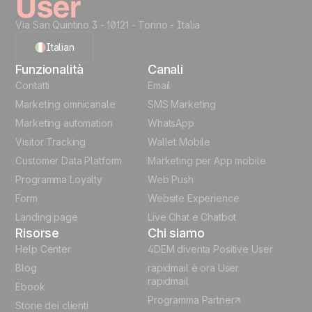
Via San Quintino 3 - 10121
- Torino - Italia
Italian
Funzionalità
Canali
English
Contatti
Email
Marketing omnicanale
SMS Marketing
French
Marketing automation
WhatsApp
Visitor Tracking
Wallet Mobile
Polish
Customer Data Platform
Marketing per App mobile
German
Programma Loyalty
Web Push
Form
Website Experience
Español
Landing page
Live Chat e Chatbot
Risorse
Chi siamo
Help Center
4DEM diventa Positive User
Blog
rapidmail è ora User
rapidmail
Ebook
Programma Partner
Storie dei clienti