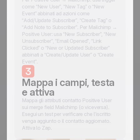
come “New User”, “New Tag” o “New
Event” abbinati ad azioni come
“Add/Update Subscriber”, “Create Tag” o
“Add Note to Subscriber”. Per Mailchimp →
Positive User: usa “New Subscriber”, “New
Unsubscriber”, “Email Opened”, “Link
Clicked” o “New or Updated Subscriber”
abbinati a “Create/Update User” o “Create
Event”.
3
Mappa i campi, testa
e attiva
Mappa gli attributi contatto Positive User
sui merge field Mailchimp (o viceversa).
Esegui un test per verificare che l’iscritto
venga aggiunto o il contatto aggiornato.
Attiva lo Zap.