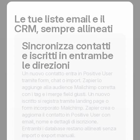
Le tue liste email e il
CRM, sempre allineati
Sincronizza contatti
e iscritti in entrambe
le direzioni
Un nuovo contatto entra in Positive User
tramite form, chat o import. Zapier lo
aggiunge alla audience Mailchimp corretta
con i tag e i merge field giusti. Un nuovo
iscritto si registra tramite landing page o
form incorporato Mailchimp. Zapier crea o
aggiorna il contatto in Positive User con
email, nome e dettagli di iscrizione.
Entrambi i database restano allineati senza
import o export manuali.