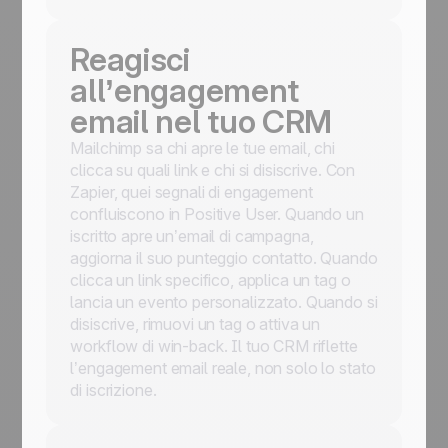
Reagisci
all’engagement
email nel tuo CRM
Mailchimp sa chi apre le tue email, chi
clicca su quali link e chi si disiscrive. Con
Zapier, quei segnali di engagement
confluiscono in Positive User. Quando un
iscritto apre un’email di campagna,
aggiorna il suo punteggio contatto. Quando
clicca un link specifico, applica un tag o
lancia un evento personalizzato. Quando si
disiscrive, rimuovi un tag o attiva un
workflow di win-back. Il tuo CRM riflette
l’engagement email reale, non solo lo stato
di iscrizione.