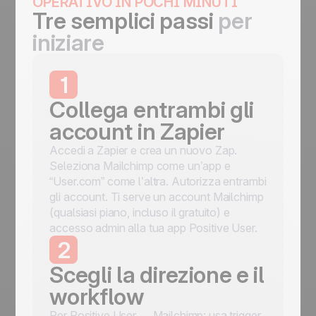
OPERATIVO IN POCHI MINUTI
Tre semplici passi
per
iniziare
1
Collega entrambi gli
account in Zapier
Accedi a Zapier e crea un nuovo Zap.
Seleziona Mailchimp come un’app e
“User.com” come l’altra. Autorizza entrambi
gli account. Ti serve un account Mailchimp
(qualsiasi piano, incluso il gratuito) e
accesso admin alla tua app Positive User.
2
Scegli la direzione e il
workflow
Per Positive User → Mailchimp: usa trigger