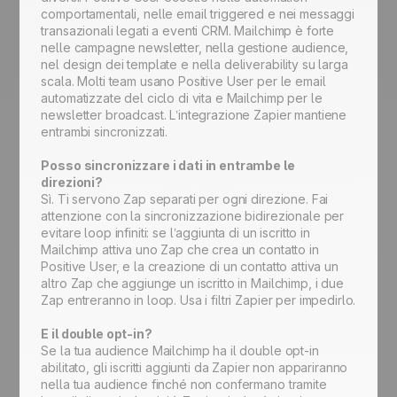
comportamentali, nelle email triggered e nei messaggi
transazionali legati a eventi CRM. Mailchimp è forte
nelle campagne newsletter, nella gestione audience,
nel design dei template e nella deliverability su larga
scala. Molti team usano Positive User per le email
automatizzate del ciclo di vita e Mailchimp per le
newsletter broadcast. L’integrazione Zapier mantiene
entrambi sincronizzati.
Posso sincronizzare i dati in entrambe le
direzioni?
Sì. Ti servono Zap separati per ogni direzione. Fai
attenzione con la sincronizzazione bidirezionale per
evitare loop infiniti: se l’aggiunta di un iscritto in
Mailchimp attiva uno Zap che crea un contatto in
Positive User, e la creazione di un contatto attiva un
altro Zap che aggiunge un iscritto in Mailchimp, i due
Zap entreranno in loop. Usa i filtri Zapier per impedirlo.
E il double opt-in?
Se la tua audience Mailchimp ha il double opt-in
abilitato, gli iscritti aggiunti da Zapier non appariranno
nella tua audience finché non confermano tramite