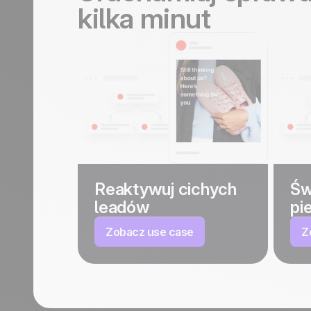
kilka minut
Reaktywuj cichych
Św
leadów
pi
Zobacz use case
Z