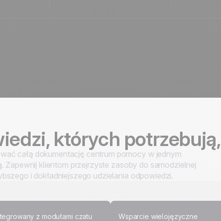
iedzi, których potrzebują
ować całą dokumentację centrum pomocy w jednym
ą. Zapewnij klientom przejrzyste zasoby do samodzielnej
ybszego i dokładniejszego udzielania odpowiedzi.
ntegrowany z modułami czatu
Wsparcie wielojęzyczne