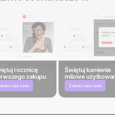
iętuj rocznicę
Świętuj kamienie
erwszego zakupu
milowe użytkowan
obacz use case
Zobacz use case