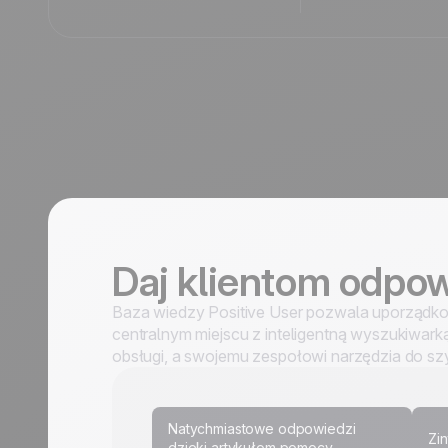
Daj klientom odpow
Baza wiedzy Positive User pozwala uporządk
centralnym miejscu z inteligentną wyszukiwark
obsługi, a swojemu zespołowi narzędzia do sz
Natychmiastowe odpowiedzi
Zi
dzięki artykułom pomocy