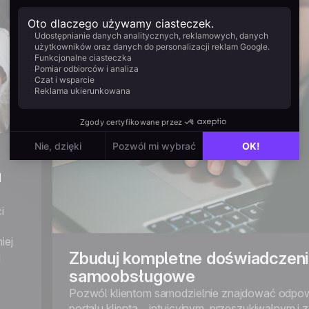
u
i
iej
Zbuduj kompletne doświadczen
j
samoobsługowe
Pozwól klientom samodzielnie znajdować odpow
portalu klienta – intuicyjnym, przeszukiwalnym i