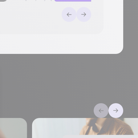
Wypróbuj za darmo
Umów de
informacjami.