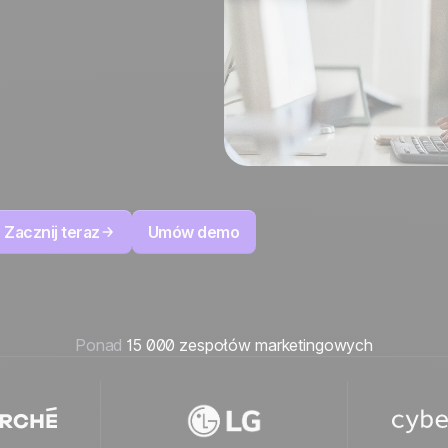
100% stworzone i
4.8
na Trustpilot
hostowane w Europie
Certyfikat ISO 27001
Zacznij teraz
Umów demo
Ponad
15 000 zespołów marketingowych