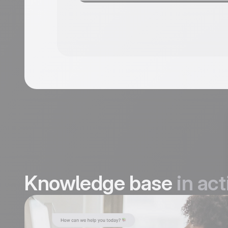
Knowledge base
in act