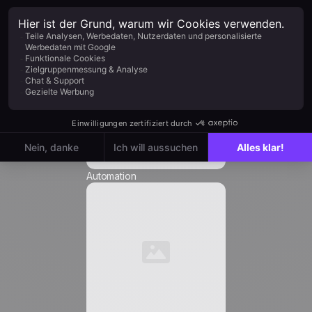
Unternehmen *
Position *
E-Mail *
Automation
Telefonnummer *