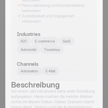
Personalisierung und Kundenerlebnis
verbessern
Zustellbarkeit und Engagement
verbessern
Industries
B2C
E-commerce
SaaS
Automobil
Tourismus
Channels
Automation
E-Mail
Beschreibung
Vor einem Jahr hat jemand seine erste Bestellung
aufgegeben. Heute machen die meisten Marken
nichts mit diesem Datum. Dieses Szenario macht
etwas damit. Täglich sucht die Automatisierung