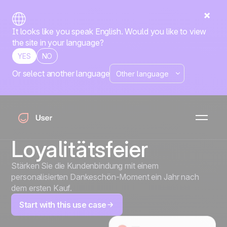
It looks like you speak English. Would you like to view
the site in your language?
YES
NO
Or select another language
Erster-Kauf-
Jahrestag:
Automatisierte
Loyalitätsfeier
Stärken Sie die Kundenbindung mit einem
personalisierten Dankeschön-Moment ein Jahr nach
dem ersten Kauf.
Start with this use case