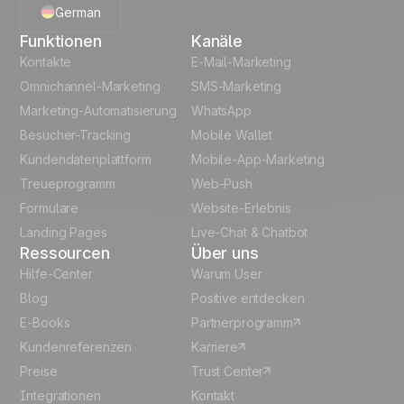
German
Code Snippets
Cheat Sheet
Funktionen
Kanäle
English
Automation
Kontakte
E-Mail-Marketing
templates
Omnichannel-Marketing
SMS-Marketing
French
Marketing-Automatisierung
WhatsApp
Unlock the full use-case
Besucher-Tracking
Mobile Wallet
Polish
Kundendatenplattform
Mobile-App-Marketing
Italian
Treueprogramm
Web-Push
Formulare
Website-Erlebnis
Español
Landing Pages
Live-Chat & Chatbot
Ressourcen
Über uns
Hilfe-Center
Warum User
Blog
Positive entdecken
E-Books
Partnerprogramm
Kundenreferenzen
Karriere
Preise
Trust Center
Integrationen
Kontakt