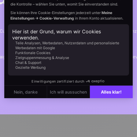
Klarheit.
 Customer Journeys über eine einzige Plattform. Statt verstreuter Einz
Wachstum – in Marketing, Vertrieb, Produkt und Support.
Jetzt starten