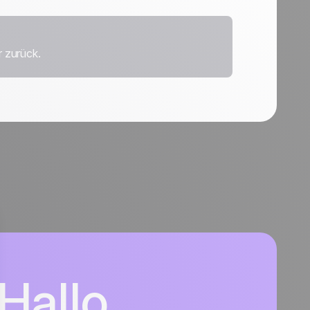
t
r zurück.
Hallo