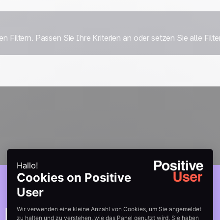
entwickelt und gehoste
ISO 27001 zertifiziert
 Filtern. Passen Sie Ihre Kriterien an oder setzen Sie alle Filte
u Komplexität. 