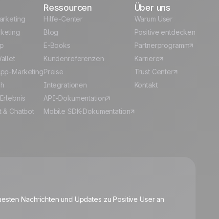
Ressourcen
Über uns
arketing
Hilfe-Center
Warum User
keting
Blog
Positive entdecken
p
E-Books
Partnerprogramm
allet
Kundenreferenzen
Karriere
pp-Marketing
Preise
Trust Center
sh
Integrationen
Kontakt
Erlebnis
API-Dokumentation
t & Chatbot
Mobile SDK-Dokumentation
🍪
uesten Nachrichten und Updates zu Positive User an