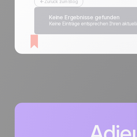
Zurück zum Blog
Discover
Discover
Reisebranche
Keine Ergebnisse gefunden
Keine Einträge entsprechen Ihren aktuellen
Adie