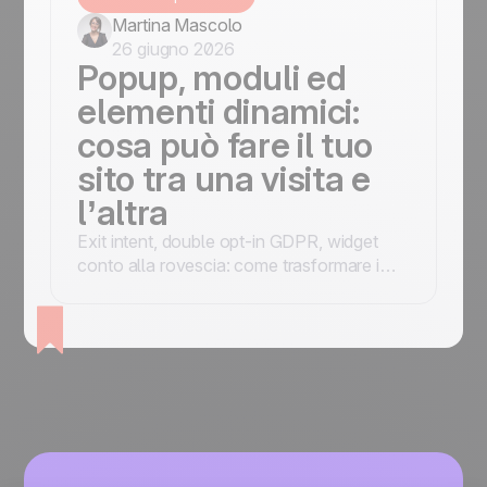
Martina Mascolo
26 giugno 2026
Popup, moduli ed
elementi dinamici:
cosa può fare il tuo
sito tra una visita e
l’altra
Exit intent, double opt-in GDPR, widget
conto alla rovescia: come trasformare i
visitatori anonimi in contatti con i popup
giusti al momento giusto.