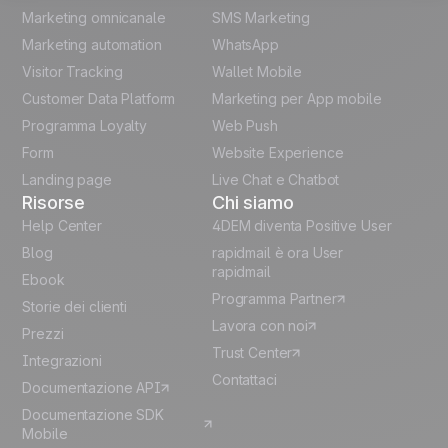
Marketing omnicanale
SMS Marketing
French
Marketing automation
WhatsApp
Visitor Tracking
Wallet Mobile
Polish
Customer Data Platform
Marketing per App mobile
German
Programma Loyalty
Web Push
Form
Website Experience
Español
Landing page
Live Chat e Chatbot
Risorse
Chi siamo
Help Center
4DEM diventa Positive User
Blog
rapidmail è ora User
rapidmail
Ebook
Programma Partner
Storie dei clienti
Lavora con noi
Prezzi
Trust Center
Integrazioni
Contattaci
Documentazione API
Documentazione SDK
Mobile