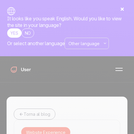
It looks like you speak English. Would you like to view
the site in your language?
YES
NO
Or select another language
Website Experience
Il tuo sito è il luogo in cui nascono le prime impressioni.
Impara a creare esperienze che coinvolgono i tuoi
visitatori, riducono gli ostacoli e li guidano naturalmente
alla conversione.
Torna al blog
Website Experience