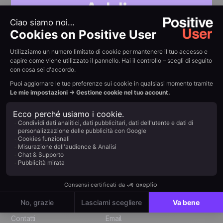
Addio
complessità.
Benvenuta
chiarezza.
Positive User riunisce tutti i percorsi dei tuoi clienti in
un'unica semplice piattaforma. Niente più strumenti
sparsi, solo una crescita fluida attraverso marketing,
vendite, prodotto e supporto.
Inizia
Via San Quintino 3 - 10121
- Torino - Italia
Italian
Funzionalità
Canali
English
Contatti
Email