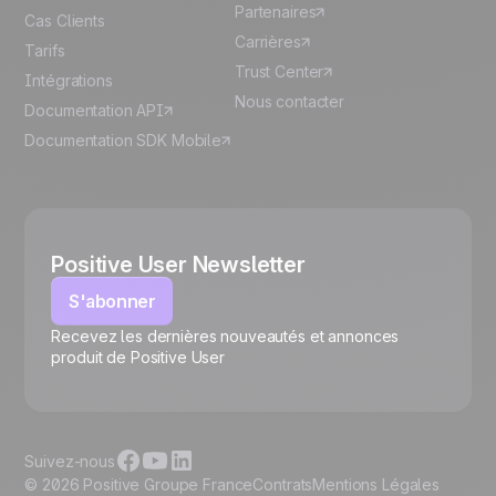
Partenaires
Cas Clients
Carrières
Tarifs
Trust Center
Intégrations
Nous contacter
Documentation API
Documentation SDK Mobile
Positive User Newsletter
S'abonner
Recevez les dernières nouveautés et annonces
🍪
produit de Positive User
Suivez-nous
© 2026 Positive Groupe France
Contrats
Mentions Légales