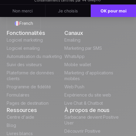
3 avenue Antoine Pinay, ZA des 4 vents 59510 HEM -
FRANCE
French
Fonctionnalités
Canaux
English
Logiciel marketing
Emailing
Logiciel emailing
Marketing par SMS
Polish
Automatisation du marketing
WhatsApp
Suivi des visiteurs
Mobile wallet
German
Plateforme de données
Marketing d'applications
Italian
clients
mobiles
Programme de fidélité
Web Push
Español
Formulaires
Expérience du site web
Pages de destination
Live Chat & Chatbot
Ressources
À propos de nous
Centre d'aide
Sarbacane devient Positive
User
Blog
Découvrir Positive
Livres blancs