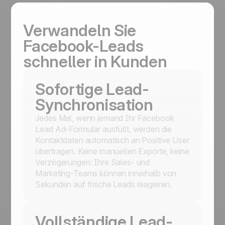
Verwandeln Sie
Facebook-Leads
schneller in Kunden
Sofortige Lead-
Synchronisation
Jedes Mal, wenn jemand Ihr Facebook
Lead Ad-Formular ausfüllt, werden die
Kontaktdaten automatisch an Positive User
übertragen. Keine manuellen Exporte, keine
Verzögerungen: Ihre Sales- und
Marketing-Teams können innerhalb von
Sekunden auf frische Leads reagieren.
Vollständige Lead-