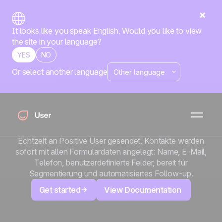
It looks like you speak English. Would you like to view
the site in your language?
YES
NO
Or select another language
x
Facebook Lead Ads
Schluss damit, CSV-Dateien aus Facebook
herunterzuladen. Mit dieser Integration wird jeder über
Facebook Lead Ads erfasste Lead automatisch in
Echtzeit an Positive User gesendet. Kontakte werden
sofort mit allen Formulardaten angelegt: Name, E-Mail,
Telefon, benutzerdefinierte Felder, bereit für
Segmentierung und automatisiertes Follow-up.
Get started
View Documentation