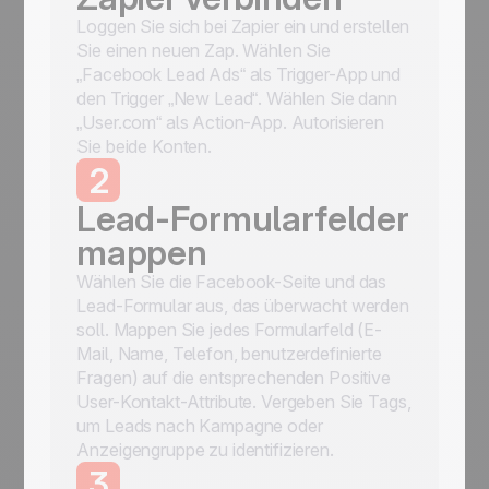
Loggen Sie sich bei Zapier ein und erstellen
Sie einen neuen Zap. Wählen Sie
„Facebook Lead Ads“ als Trigger-App und
den Trigger „New Lead“. Wählen Sie dann
„User.com“ als Action-App. Autorisieren
Sie beide Konten.
2
Lead-Formularfelder
mappen
Wählen Sie die Facebook-Seite und das
Lead-Formular aus, das überwacht werden
soll. Mappen Sie jedes Formularfeld (E-
Mail, Name, Telefon, benutzerdefinierte
Fragen) auf die entsprechenden Positive
User-Kontakt-Attribute. Vergeben Sie Tags,
um Leads nach Kampagne oder
Anzeigengruppe zu identifizieren.
3