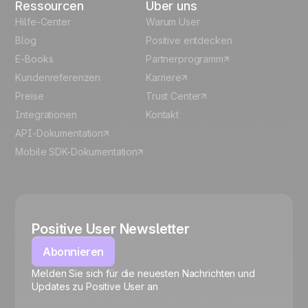
Ressourcen
Über uns
Hilfe-Center
Warum User
Blog
Positive entdecken
E-Books
Partnerprogramm
Kundenreferenzen
Karriere
Preise
Trust Center
Integrationen
Kontakt
API-Dokumentation
Mobile SDK-Dokumentation
Positive User Newsletter
Abonnieren
Melden Sie sich für die neuesten Nachrichten und
🍪
Updates zu Positive User an