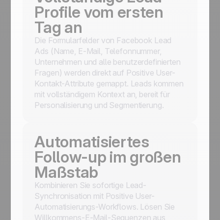
Profile vom ersten
Tag an
Die Formularfelder von Facebook Lead
Ads (Name, E-Mail, Telefonnummer,
Unternehmen und alle benutzerdefinierten
Fragen) werden direkt auf Positive User-
Kontakt-Attribute gemappt. Leads kommen
mit vollständigem Kontext an, bereit für
Personalisierung und Segmentierung.
Automatisiertes
Follow-up im großen
Maßstab
Kombinieren Sie sofortige Lead-
Synchronisation mit Positive User-
Automatisierungs-Workflows. Lösen Sie
Willkommens-E-Mail-Sequenzen aus,