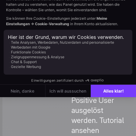
E-Mail-
Sequenzen,
SMS-Follow-
ups und
mehrstufige
Marketing-
Nurturing-
Automatisierungs-
Journeys, die
Workflows
durch die
Erstellung eines
neuen Leads in
Positive User
ausgelöst
werden. Tutorial
ansehen