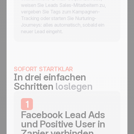
weisen Sie Leads Sales-Mitarbeitern zu,
vergeben Sie Tags zum Kampagnen-
Tracking oder starten Sie Nurturing-
Journeys: alles automatisch, sobald ein
neuer Lead eingeht.
SOFORT STARTKLAR
In drei einfachen
Schritten
loslegen
1
Facebook Lead Ads
und Positive User in
Zapier verbinden