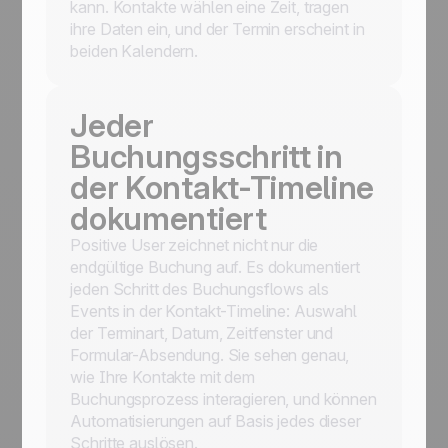
kann. Kontakte wählen eine Zeit, tragen
ihre Daten ein, und der Termin erscheint in
beiden Kalendern.
Jeder
Buchungsschritt in
der Kontakt-Timeline
dokumentiert
Positive User zeichnet nicht nur die
endgültige Buchung auf. Es dokumentiert
jeden Schritt des Buchungsflows als
Events in der Kontakt-Timeline: Auswahl
der Terminart, Datum, Zeitfenster und
Formular-Absendung. Sie sehen genau,
wie Ihre Kontakte mit dem
Buchungsprozess interagieren, und können
Automatisierungen auf Basis jedes dieser
Schritte auslösen.