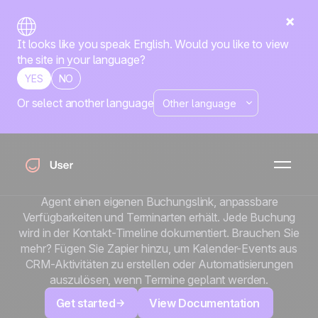
It looks like you speak English. Would you like to view
the site in your language?
YES
NO
Or select another language
x
Google Calendar
Lassen Sie Ihre Kontakte Termine mit Ihrem Team
buchen, ohne langes Hin und Her. Positive User
verbindet sich nativ mit Google Calendar, sodass jeder
Agent einen eigenen Buchungslink, anpassbare
Verfügbarkeiten und Terminarten erhält. Jede Buchung
wird in der Kontakt-Timeline dokumentiert. Brauchen Sie
mehr? Fügen Sie Zapier hinzu, um Kalender-Events aus
CRM-Aktivitäten zu erstellen oder Automatisierungen
auszulösen, wenn Termine geplant werden.
Get started
View Documentation