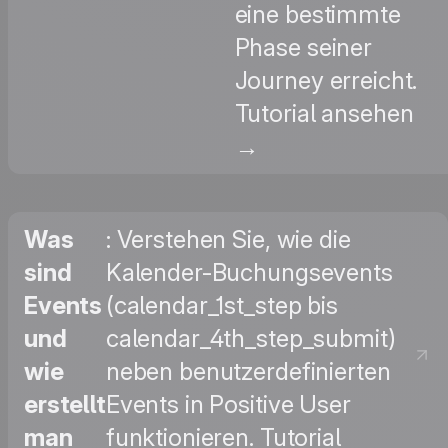
eine bestimmte
Phase seiner
Journey erreicht.
Tutorial ansehen
→
Was
: Verstehen Sie, wie die
sind
Kalender-Buchungsevents
Events
(calendar_1st_step bis
und
calendar_4th_step_submit)
wie
neben benutzerdefinierten
erstellt
Events in Positive User
man
funktionieren. Tutorial