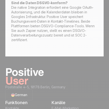
Sind die Daten DSGVO-konform?
Die native Integration erfordert eine Google OAuth-
Autorisierung, und die Kalenderdaten bleiben in
Googles Infrastruktur. Positive User speichert
Buchungsevent-Daten in Kontakt-Timelines. Beide
Plattformen bieten DSGVO-Compliance-Tools. Wenn
Sie auch Zapier nutzen, stellt es einen DSGVO-
Datenverarbeitungszusatz bereit und ist SOC 2-
zertifiziert.
Poststraße 4-5, 10178 Berlin, Germany
German
Funktionen
Kanäle
English
Kontakte
E-Mail-Marketing