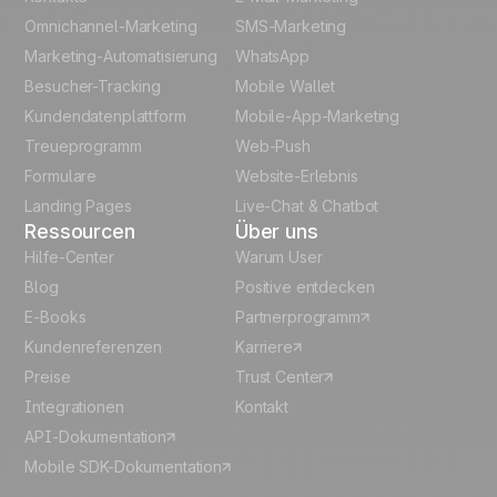
Omnichannel-Marketing
SMS-Marketing
French
Marketing-Automatisierung
WhatsApp
Besucher-Tracking
Mobile Wallet
Polish
Kundendatenplattform
Mobile-App-Marketing
Italian
Treueprogramm
Web-Push
Formulare
Website-Erlebnis
Español
Landing Pages
Live-Chat & Chatbot
Ressourcen
Über uns
Hilfe-Center
Warum User
Blog
Positive entdecken
E-Books
Partnerprogramm
Kundenreferenzen
Karriere
Preise
Trust Center
Integrationen
Kontakt
API-Dokumentation
Mobile SDK-Dokumentation