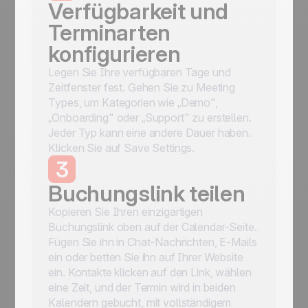
Verfügbarkeit und
Terminarten
konfigurieren
Legen Sie Ihre verfügbaren Tage und
Zeitfenster fest. Gehen Sie zu Meeting
Types, um Kategorien wie „Demo",
„Onboarding" oder „Support" zu erstellen.
Jeder Typ kann eine andere Dauer haben.
Klicken Sie auf Save Settings.
3
Buchungslink teilen
Kopieren Sie Ihren einzigartigen
Buchungslink oben auf der Calendar-Seite.
Fügen Sie ihn in Chat-Nachrichten, E-Mails
ein oder betten Sie ihn auf Ihrer Website
ein. Kontakte klicken auf den Link, wählen
eine Zeit, und der Termin wird in beiden
Kalendern gebucht, mit vollständigem