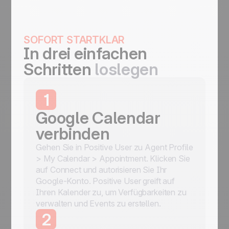
SOFORT STARTKLAR
In drei einfachen
Schritten
loslegen
1
Google Calendar
verbinden
Gehen Sie in Positive User zu Agent Profile
> My Calendar > Appointment. Klicken Sie
auf Connect und autorisieren Sie Ihr
Google-Konto. Positive User greift auf
Ihren Kalender zu, um Verfügbarkeiten zu
verwalten und Events zu erstellen.
2