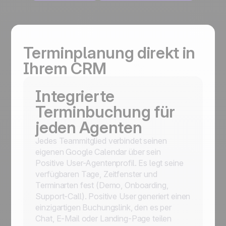
Terminplanung direkt in
Ihrem CRM
Integrierte
Terminbuchung für
jeden Agenten
Jedes Teammitglied verbindet seinen
eigenen Google Calendar über sein
Positive User-Agentenprofil. Es legt seine
verfügbaren Tage, Zeitfenster und
Terminarten fest (Demo, Onboarding,
Support-Call). Positive User generiert einen
einzigartigen Buchungslink, den es per
Chat, E-Mail oder Landing-Page teilen