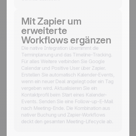
Mit Zapier um
erweiterte
Workflows ergänzen
Die native Integration übernimmt die
Terminplanung und das Timeline-Tracking.
Für alles Weitere verbinden Sie Google
Calendar und Positive User über Zapier.
Erstellen Sie automatisch Kalender-Events,
wenn ein neuer Deal angelegt oder ein Tag
vergeben wird. Aktualisieren Sie ein
Kontaktprofil beim Start eines Kalender-
Events. Senden Sie eine Follow-up-E-Mail
nach Meeting-Ende. Die Kombination aus
nativer Buchung und Zapier-Workflows
deckt den gesamten Meeting-Lifecycle ab.