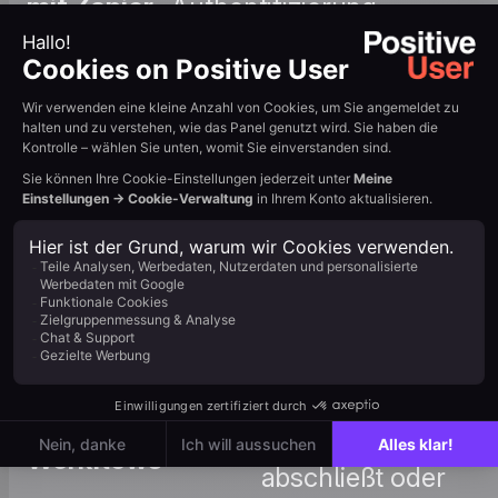
mit Zapier
Authentifizierung,
Trigger, Aktionen und
Feld-Mapping.
Leitfaden lesen →
: Richten Sie
Automatisierungen
ein, die ausgelöst
werden, wenn ein
Kontakt einen
Termin bucht, das
Automatisierungs-
Onboarding
Workflows
abschließt oder