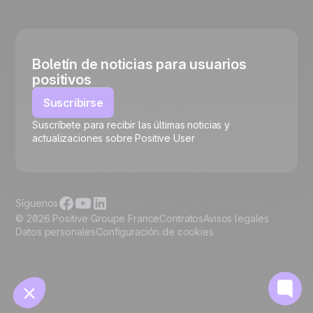
Boletín de noticias para usuarios
positivos
Suscribirse
Suscríbete para recibir las últimas noticias y
🍪
actualizaciones sobre Positive User
Síguenos
© 2026 Positive Groupe France
Contratos
Avisos legales
Datos personales
Configuración de cookies
Gestionar cookies