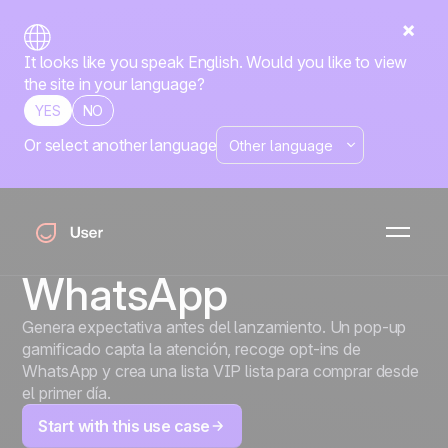
It looks like you speak English. Would you like to view
the site in your language?
YES
NO
Or select another language
Convierte cada
lanzamiento en un
evento VIP en
WhatsApp
Genera expectativa antes del lanzamiento. Un pop-up
gamificado capta la atención, recoge opt-ins de
WhatsApp y crea una lista VIP lista para comprar desde
el primer día.
Start with this use case