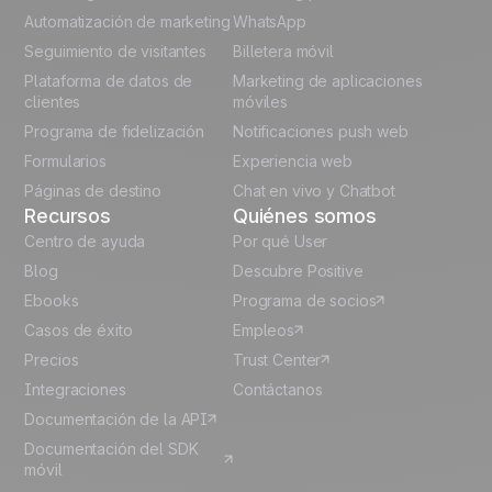
Unlock the full use-case
French
Automatización de marketing
WhatsApp
Seguimiento de visitantes
Billetera móvil
Polish
Plataforma de datos de
Marketing de aplicaciones
German
clientes
móviles
Programa de fidelización
Notificaciones push web
Italian
Formularios
Experiencia web
Páginas de destino
Chat en vivo y Chatbot
Recursos
Quiénes somos
Centro de ayuda
Por qué User
Blog
Descubre Positive
Ebooks
Programa de socios
Casos de éxito
Empleos
Precios
Trust Center
Integraciones
Contáctanos
Documentación de la API
Documentación del SDK
móvil