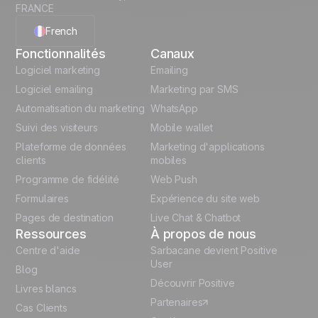
FRANCE
French
Fonctionnalités
Canaux
English
Logiciel marketing
Emailing
Logiciel emailing
Marketing par SMS
Polish
Automatisation du marketing
WhatsApp
Suivi des visiteurs
Mobile wallet
German
Plateforme de données
Marketing d'applications
Italian
clients
mobiles
Programme de fidélité
Web Push
Español
Formulaires
Expérience du site web
Pages de destination
Live Chat & Chatbot
Ressources
À propos de nous
Centre d'aide
Sarbacane devient Positive
User
Blog
Découvrir Positive
Livres blancs
Partenaires
Cas Clients