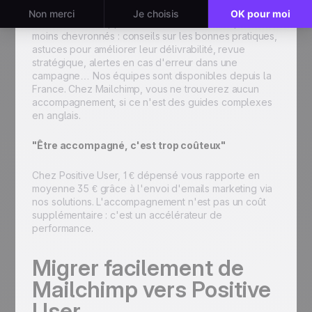
Chez Positive User, nos clients les plus techniques
font tout autant appel à notre service client que les
moins chevronnés : conseils sur les bonnes pratiques,
astuces pour améliorer leur délivrabilité, revue
stratégique, alertes en cas d'erreur dans une
campagne… Nos équipes sont disponibles depuis la
France. Chez Mailchimp, vous ne trouverez aucun
accompagnement, si ce n'est des guides complexes
en anglais.
"Être accompagné, c'est trop coûteux"
Chez Positive User, 1 € dépensé vous rapporte en
moyenne 35 € grâce à l'envoi d'emails marketing via
nos solutions. L'accompagnement n'est pas un coût
supplémentaire : c'est un accélérateur de
performance.
Migrer facilement de
Mailchimp vers Positive
User