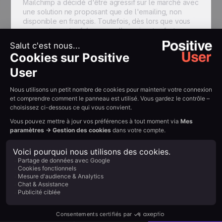
Mailchimp a décidé d'être agressif sur le marché avec
une solution ne proposant que de l'emailing, non
disponible en français. Toutefois, dès lors que vous
augmentez votre fréquence d'envoi, votre facture
devient très vite salée. De plus, avec Mailchimp, vous
ne pouvez pas réaliser de campagnes SMS, vous ne
serez pas accompagnés par des conseillers et vos
données seront stockées à l'étranger.
"Mailchimp me permet de contacter plus de
contacts"
Plus de 60 % de nos clients — des TPE/PME
majoritairement — envoient moins de 5 000 emails par
mois. C'est pourquoi beaucoup préfèrent bénéficier
d'un réel accompagnement en français et avoir à leur
disposition un outil fiable et avancé, couplé à une
excellente délivrabilité. Chez Positive User, nous
aidons nos clients à mieux cibler leurs envois et à
augmenter la performance de leurs campagnes.
"Je n'ai pas besoin d'être accompagné"