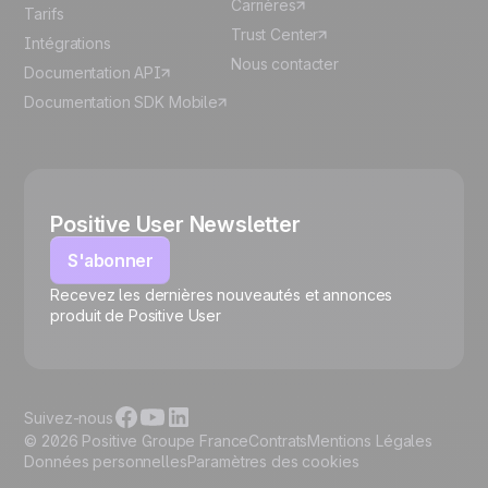
Carrières
Tarifs
Trust Center
Intégrations
Nous contacter
Documentation API
Documentation SDK Mobile
Positive User Newsletter
S'abonner
Recevez les dernières nouveautés et annonces
🍪
produit de Positive User
Suivez-nous
© 2026 Positive Groupe France
Contrats
Mentions Légales
Données personnelles
Paramètres des cookies
Gérer les cookies