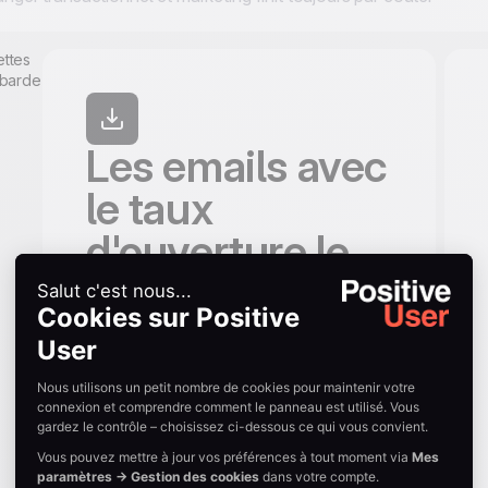
Les emails avec
le taux
d'ouverture le
plus élevé
Un email de bienvenue après inscription.
Une confirmation de commande. Une
notification de livraison. Ces messages
sont très attendus par vos destinataires. Le
taux d'ouverture grimpe naturellement à
60 ou 80 %, bien au-dessus des 20 %
moyens d'une campagne marketing. Un
email qui n'arrive pas, c'est l'expérience