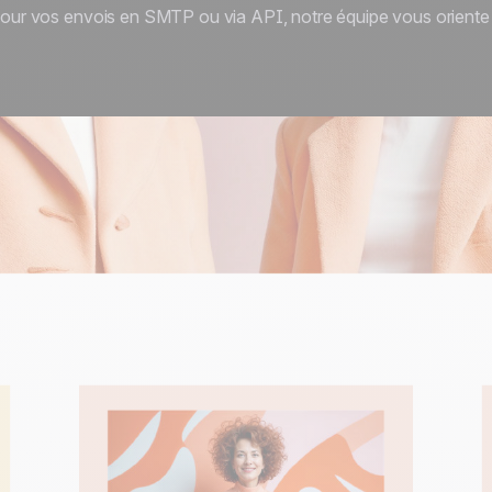
 Pour vos envois en SMTP ou via API, notre équipe vous oriente 
100% développé et
4.8
Trustpilot
hébergé en Europe
Certifié ISO 27001