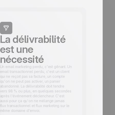
La délivrabilité
est une
nécessité
Un email marketing perdu, c'est gênant. Un
email transactionnel perdu, c'est un client
qui ne reçoit pas sa facture, un compte
qu'on ne peut pas activer, un panier
abandonné. La délivrabilité doit tendre
vers 98 % ou plus, en quelques secondes
après l'événement déclencheur. C'est
aussi pour ça qu'on ne mélange jamais
flux transactionnel et flux marketing sur le
même domaine d'envoi.