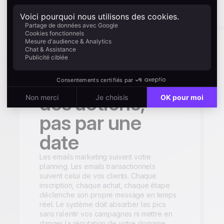
client qui en prend un coup directement.
Déclenchés par
des actions,
pas par une
date
Les emails marketing suivent votre
planning. Les emails transactionnels
suivent celui de vos clients. Chaque
inscription, chaque achat, chaque étape
déclenche son propre message en temps
réel. Le système doit absorber les pics
sans ralentir vos campagnes ni mettre en
danger la réputation de votre domaine