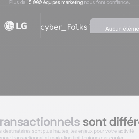
Plus de
15 000 équipes marketing
nous font confiance.
Aucun élémen
Nous n’avons t
collection.
transactionnels
sont diffé
 destinataires sont plus hautes, les enjeux pour votre activité
anger transactionnel et marketing finit toujours par coûter