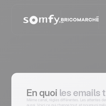
En quoi
les emails 
Même canal, règles différentes. Les attentes des
aussi. Voici ce qui change tout, et pourquoi mél