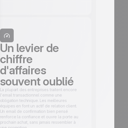
Un levier de
chiffre
d'affaires
souvent oublié
La plupart des entreprises traitent encore
l'email transactionnel comme une
obligation technique. Les meilleures
équipes en font un actif de relation client.
Un email de confirmation bien pensé
renforce la confiance et ouvre la porte au
prochain achat, sans jamais ressembler à
une promotion.