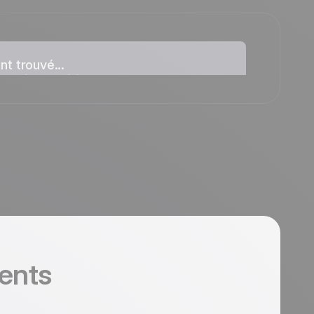
t trouvé...
rouvé aucun élément pour cette
rents