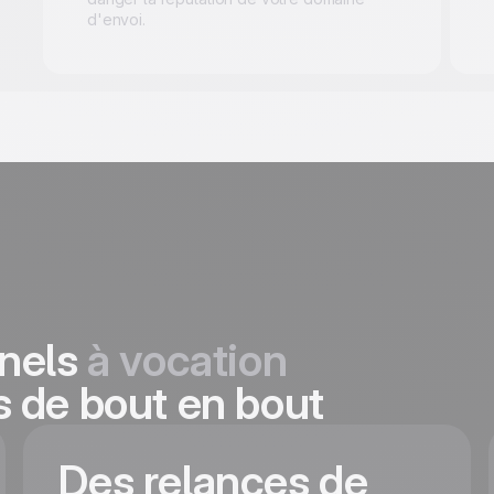
d'envoi.
nnels
à vocation
s de bout en bout
Des relances de