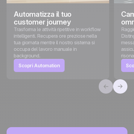
Automatizza il tuo
Cam
customer journey
omn
Trasforma le attività ripetitive in workflow
Raggi
intelligenti. Recupera ore preziose nella
Distin
tua giornata mentre il nostro sistema si
messa
occupa del lavoro manuale in
assicu
background.
rison
Scopri Automation
Sco