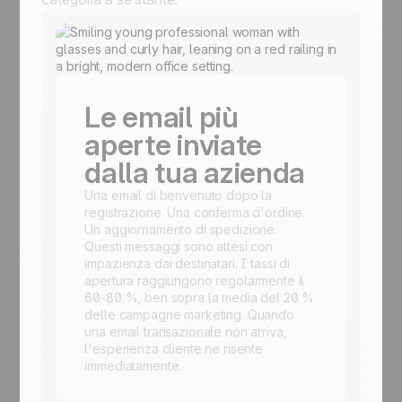
Le email più
aperte inviate
dalla tua azienda
Una email di benvenuto dopo la
registrazione. Una conferma d'ordine.
Un aggiornamento di spedizione.
Questi messaggi sono attesi con
impazienza dai destinatari. I tassi di
apertura raggiungono regolarmente il
60-80 %, ben sopra la media del 20 %
delle campagne marketing. Quando
una email transazionale non arriva,
l'esperienza cliente ne risente
immediatamente.