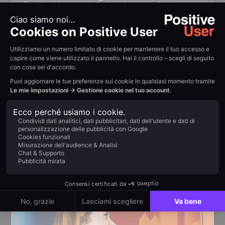
Positive User non include nel suo prodotto
principale un relay SMTP né un'API per le email
transazionali. Tuttavia, all'interno del Gruppo
Positive esiste lo strumento più adatto alle vostre
esigenze. Il nostro team vi aiuta a valutare i vostri
volumi, la vostra infrastruttura e le vostre
esigenze di conformità, per poi indirizzarvi verso
la soluzione più adatta all'interno del nostro
ecosistema.