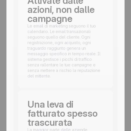
Attivate dalle
azioni, non dalle
campagne
Le email di marketing seguono il tuo
calendario. Le email transazionali
seguono quello del cliente. Ogni
registrazione, ogni acquisto, ogni
traguardo raggiunto genera un
messaggio specifico in tempo reale. Il
sistema gestisce i picchi di traffico
senza rallentare le tue campagne e
senza mettere a rischio la reputazione
del mittente.
Una leva di
fatturato spesso
trascurata
La maggior parte delle aziende