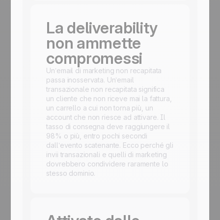
La deliverability
non ammette
compromessi
Un’email di marketing non recapitata
passa inosservata. Un’email
transazionale non recapitata significa
un cliente che non riceve mai la fattura,
un carrello a cui non torna più, un
account che non riesce ad attivare. Il
tasso di consegna deve raggiungere il
98% o più, entro pochi secondi
dall’evento scatenante. Ecco perché gli
invii transazionali e quelli di marketing
dovrebbero condividere raramente lo
stesso dominio.