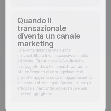
Quando il
transazionale
diventa un canale
marketing
Una volta garantita una buona
deliverability, la leva successiva è quella
editoriale. Effettua test A/B sulle righe
dell’oggetto delle tue email di conferma.
Misura l’impatto di un suggerimento di
prodotto aggiunto sotto un aggiornamento
sullo stato di consegna. Spesso la leva più
efficace si nasconde proprio nelle email
che invii ogni giorno.