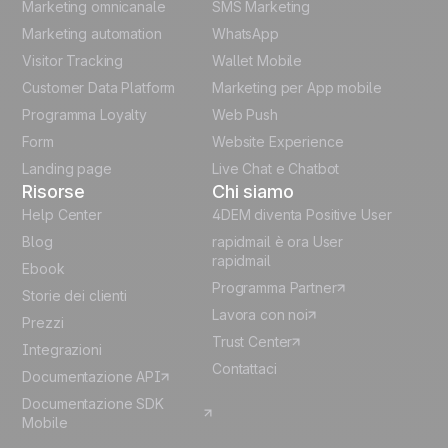
Marketing omnicanale
SMS Marketing
French
Marketing automation
WhatsApp
Visitor Tracking
Wallet Mobile
Polish
Customer Data Platform
Marketing per App mobile
German
Programma Loyalty
Web Push
Form
Website Experience
Español
Landing page
Live Chat e Chatbot
Risorse
Chi siamo
Help Center
4DEM diventa Positive User
Blog
rapidmail è ora User
rapidmail
Ebook
Programma Partner
Storie dei clienti
Lavora con noi
Prezzi
Trust Center
Integrazioni
Contattaci
Documentazione API
Documentazione SDK
Mobile