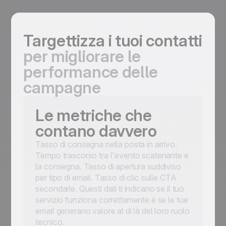
Targettizza i tuoi contatti
per migliorare le
performance delle
campagne
Le metriche che
contano davvero
Tasso di consegna nella posta in arrivo.
Tempo trascorso tra l'evento scatenante e
la consegna. Tasso di apertura suddiviso
per tipo di email. Tasso di clic sulle CTA
secondarie. Questi dati ti indicano se il tuo
servizio funziona correttamente e se le tue
email generano valore al di là del loro ruolo
tecnico.