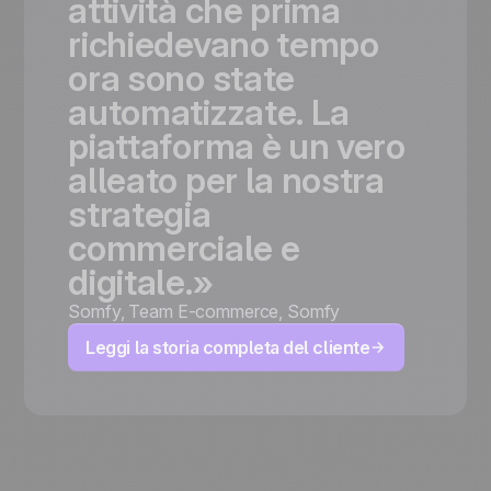
attività
che
prima
richiedevano
tempo
ora
sono
state
automatizzate.
La
piattaforma
è
un
vero
alleato
per
la
nostra
strategia
commerciale
e
digitale.»
Somfy
,
Team E-commerce, Somfy
Leggi la storia completa del cliente