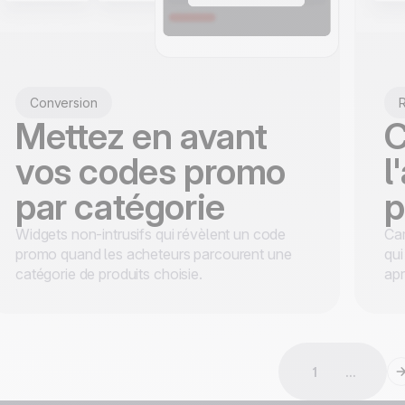
Conversion
R
Mettez en avant
C
vos codes promo
l
par catégorie
p
Widgets non-intrusifs qui révèlent un code
Ca
promo quand les acheteurs parcourent une
qui
catégorie de produits choisie.
ap
1
...