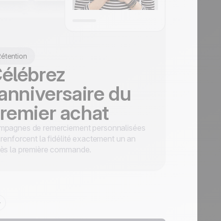
étention
élébrez
'anniversaire du
remier achat
mpagnes de remerciement personnalisées
 renforcent la fidélité exactement un an
rès la première commande.