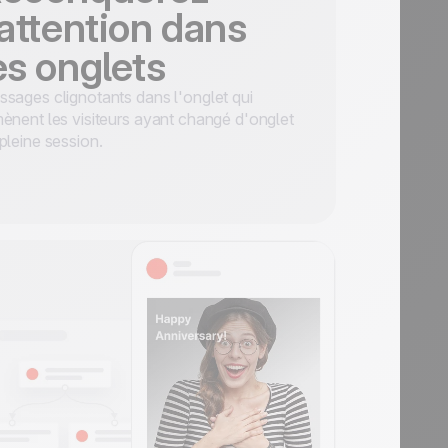
'attention dans
es onglets
sages clignotants dans l'onglet qui
ènent les visiteurs ayant changé d'onglet
pleine session.