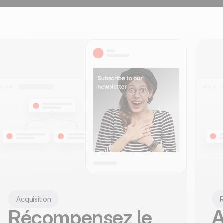
100% développé et
4.8
Trustpilot
hébergé en Europe
Certifié ISO 27001
Acquisition
R
Récompensez le
A