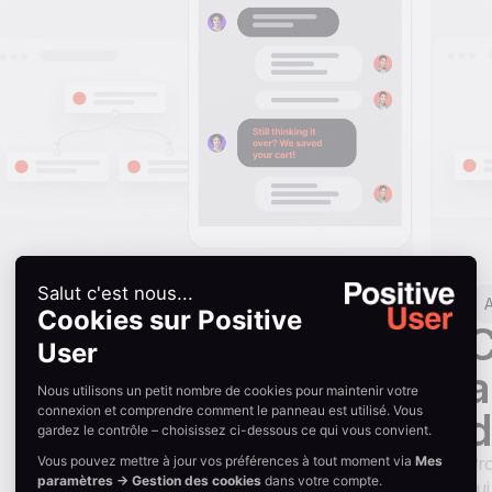
Réactivation
A
Réactivez les
C
leads silencieux
a
d
Séquences email automatisées qui rallument
les leads inactifs et gardent votre base
Pro
propre.
qui