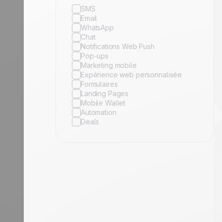
SMS
Email
WhatsApp
Chat
Notifications Web Push
Pop-ups
Marketing mobile
Expérience web personnalisée
Formulaires
Landing Pages
Mobile Wallet
Automation
Deals