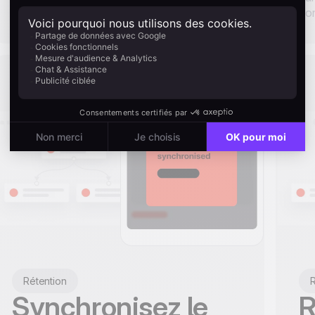
co
Rétention
R
Synchronisez le
R