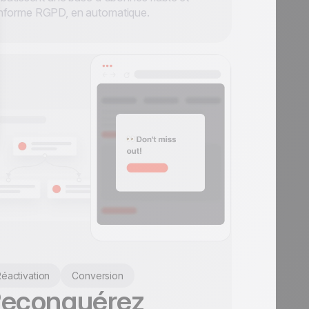
nforme RGPD, en automatique.
éactivation
Conversion
econquérez