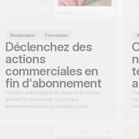
Réactivation
Conversion
A
Déclenchez des
C
actions
n
commerciales en
t
fin d'abonnement
a
Création automatique de deals et de tâches
Po
qui met le commercial sur chaque
les
abonnement expiré en quelques jours.
om