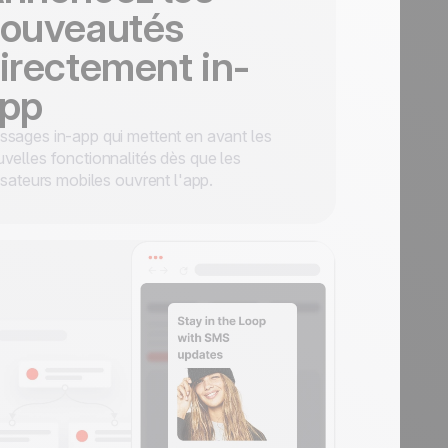
ouveautés
irectement in-
pp
sages in-app qui mettent en avant les
velles fonctionnalités dès que les
lisateurs mobiles ouvrent l'app.