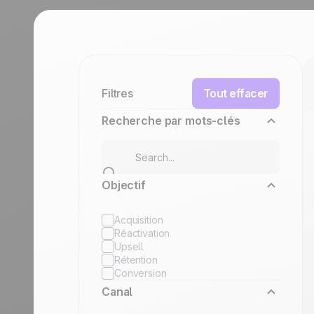
durables.
En savoir plus
Tourisme
Découvrir
Filtres
Tout effacer
Recherche par mots-clés
Objectif
Acquisition
Réactivation
Upsell
Rétention
Conversion
Canal