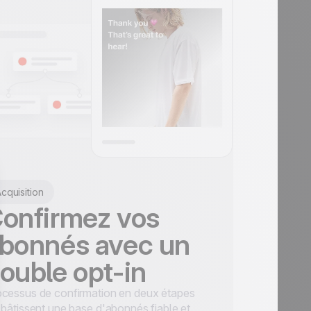
cquisition
onfirmez vos
bonnés avec un
ouble opt-in
cessus de confirmation en deux étapes
 bâtissent une base d'abonnés fiable et