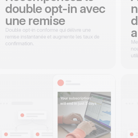
double opt-in avec
n
une remise
d
a
Double opt-in conforme qui délivre une
remise instantanée et augmente les taux de
Mes
confirmation.
nou
uti