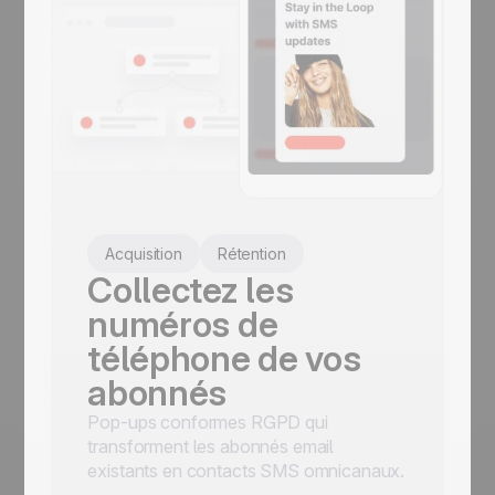
Acquisition
Rétention
Collectez les
numéros de
téléphone de vos
abonnés
Pop-ups conformes RGPD qui
transforment les abonnés email
existants en contacts SMS omnicanaux.