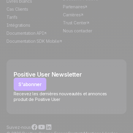
Livres blancs
Partenaires
Cas Clients
Carrières
Tarifs
Trust Center
Intégrations
Nous contacter
Documentation API
Documentation SDK Mobile
Positive User Newsletter
S'abonner
Recevez les dernières nouveautés et annonces
🍪
produit de Positive User
Suivez-nous