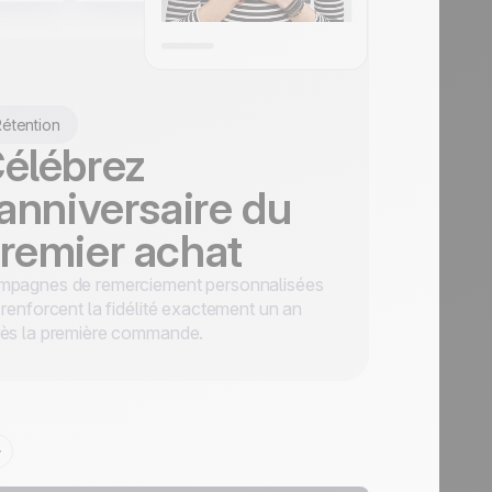
étention
élébrez
'anniversaire du
remier achat
mpagnes de remerciement personnalisées
 renforcent la fidélité exactement un an
rès la première commande.