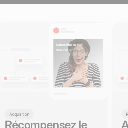
100% développé et
4.8
Trustpilot
hébergé en Europe
Certifié ISO 27001
Acquisition
R
Récompensez le
A