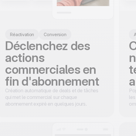
Réactivation
Conversion
A
Déclenchez des
C
actions
n
commerciales en
t
fin d'abonnement
a
Création automatique de deals et de tâches
Po
qui met le commercial sur chaque
les
abonnement expiré en quelques jours.
om