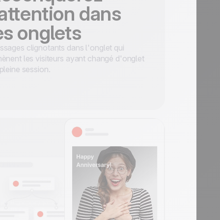
'attention dans
es onglets
sages clignotants dans l'onglet qui
ènent les visiteurs ayant changé d'onglet
pleine session.