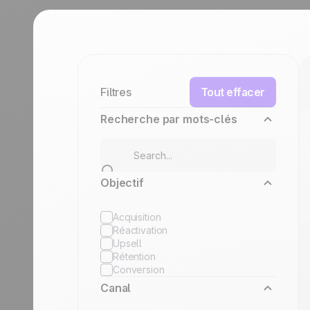
durables.
En savoir plus
Tourisme
Découvrir
Filtres
Tout effacer
Recherche par mots-clés
Objectif
Acquisition
Réactivation
Upsell
Rétention
Conversion
Canal