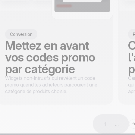
Conversion
R
Mettez en avant
C
vos codes promo
l
par catégorie
p
Widgets non-intrusifs qui révèlent un code
Ca
promo quand les acheteurs parcourent une
qui
catégorie de produits choisie.
ap
1
...