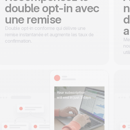
double opt-in avec
n
une remise
d
a
Double opt-in conforme qui délivre une
remise instantanée et augmente les taux de
Mes
confirmation.
nou
uti