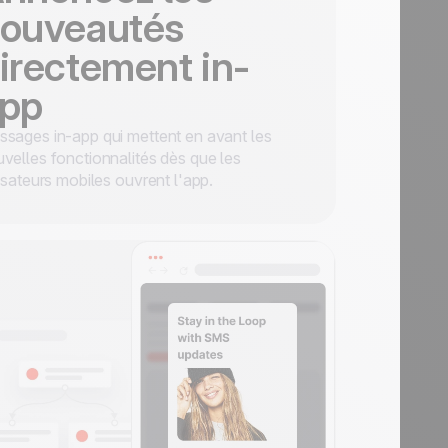
ouveautés
irectement in-
pp
sages in-app qui mettent en avant les
velles fonctionnalités dès que les
lisateurs mobiles ouvrent l'app.