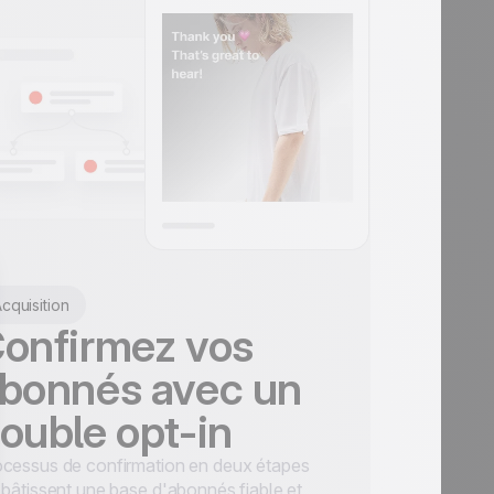
cquisition
onfirmez vos
bonnés avec un
ouble opt-in
cessus de confirmation en deux étapes
 bâtissent une base d'abonnés fiable et