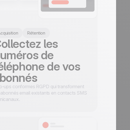
cquisition
Rétention
ollectez les
uméros de
éléphone de vos
bonnés
p-ups conformes RGPD qui transforment
 abonnés email existants en contacts SMS
nicanaux.