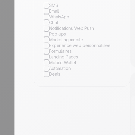
SMS
Email
WhatsApp
Chat
Notifications Web Push
Pop-ups
Marketing mobile
Expérience web personnalisée
Formulaires
Landing Pages
Mobile Wallet
Automation
Deals