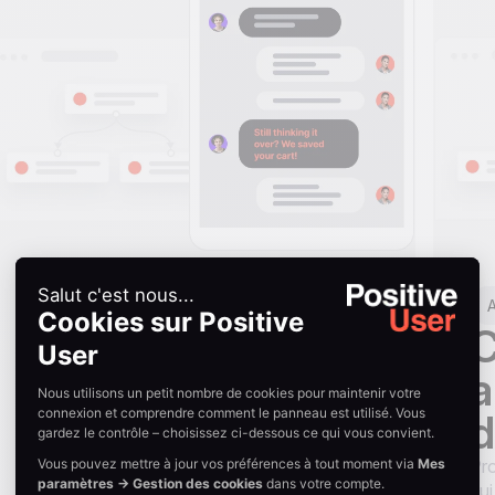
Réactivation
A
Réactivez les
C
leads silencieux
a
d
Séquences email automatisées qui rallument
les leads inactifs et gardent votre base
Pro
propre.
qui