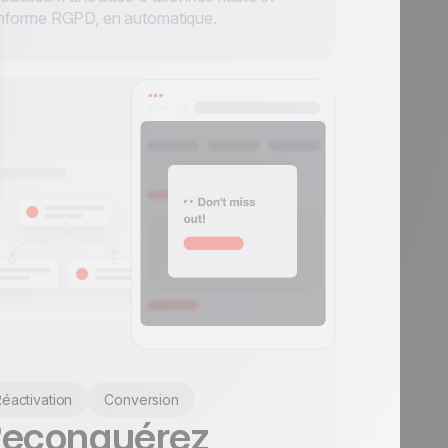
nforme RGPD, en automatique.
éactivation
Conversion
econquérez