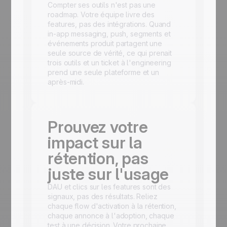
Compter ses outils n'est pas une
roadmap. Votre équipe livre des
features, pas des intégrations. Quand
in-app messaging, push, segments et
événements produit partagent une
seule source de vérité, ce qui prenait
trois outils et un ticket à l'engineering
prend une seule plateforme et un
après-midi.
Prouvez votre
impact sur la
rétention, pas
juste sur l'usage
DAU et clics sur les features sont des
signaux, pas des résultats. Reliez
chaque flow d'activation à la rétention,
chaque annonce à l'adoption, chaque
test à une décision. Votre prochaine