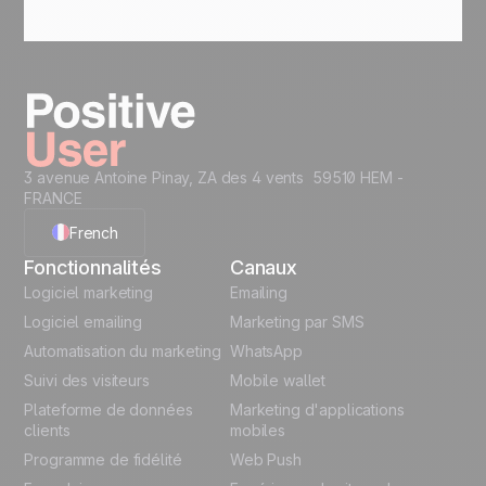
Oui. Les SDK natifs iOS et Android permettent aux
équipes produit mobile de lancer notifications
push, messages in-app et tracking
d'événements. Les campagnes cross-canal
coordonnent les points de contact web et mobile
pour offrir aux utilisateurs une expérience
cohérente sur tous les appareils.
3 avenue Antoine Pinay, ZA des 4 vents 59510 HEM -
FRANCE
French
Fonctionnalités
Canaux
English
Logiciel marketing
Emailing
Logiciel emailing
Marketing par SMS
Polish
Automatisation du marketing
WhatsApp
Suivi des visiteurs
Mobile wallet
German
Plateforme de données
Marketing d'applications
Italian
clients
mobiles
Programme de fidélité
Web Push
Español