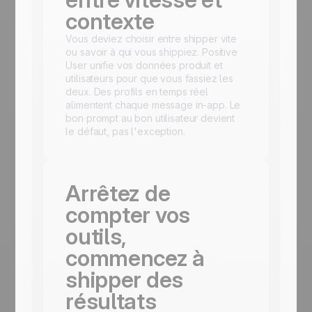
contexte
Vous deviez choisir entre shipper vite
ou savoir à qui vous shippiez. Positive
User unifie vos données produit et
utilisateurs pour que vous fassiez les
deux. Des profils en temps réel
alimentent chaque message in-app. Le
bon prompt au bon utilisateur devient
le défaut, pas l'exception.
Arrêtez de
compter vos
outils,
commencez à
shipper des
résultats