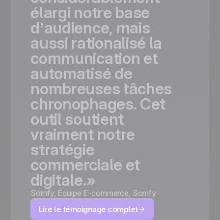
élargi
notre
base
d’audience,
mais
aussi
rationalisé
la
communication
et
automatisé
de
nombreuses
tâches
chronophages.
Cet
outil
soutient
vraiment
notre
stratégie
commerciale
et
digitale.»
Somfy
,
Équipe E-commerce, Somfy
Lire le témoignage complet