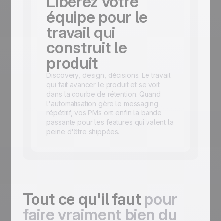
Libérez votre
équipe pour le
travail qui
construit le
produit
Discovery, design, décisions. Le travail
qui fait avancer le produit et se voit
dans la courbe de rétention. Quand
l'automatisation gère le messaging
répétitif, vos PMs ont enfin la bande
passante pour les features qui valent la
peine d'être shippées.
Tout ce qu'il faut
pour
faire vraiment bien du