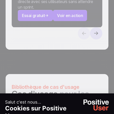
directe avec ses utilisateurs sans attendre
un sprint.
Essai gratuit
Voir en action
Bibliothèque de cas d'usage
Cas d'usage
pour les
équipes produit
Essai gratuit