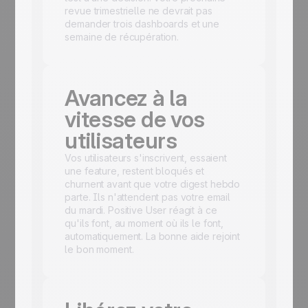
revue trimestrielle ne devrait pas
demander trois dashboards et une
semaine de récupération.
Avancez à la
vitesse de vos
utilisateurs
Vos utilisateurs s'inscrivent, essaient
une feature, restent bloqués et
churnent avant que votre digest hebdo
parte. Ils n'attendent pas votre email
du mardi. Positive User réagit à ce
qu'ils font, au moment où ils le font,
automatiquement. La bonne aide rejoint
le bon moment.