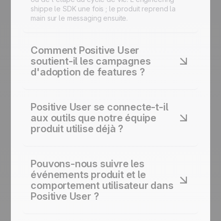
shippe le SDK une fois ; le produit reprend la
main sur le messaging ensuite.
Comment Positive User
soutient-il les campagnes
d'adoption de features ?
Déclenchez des
messages in-app
, des
notifications push
et des tours d'email quand les
Positive User se connecte-t-il
utilisateurs rencontrent une nouvelle feature. La
aux outils que notre équipe
segmentation comportementale
fait remonter le
produit utilise déjà ?
bon prompt au bon utilisateur au bon moment,
pour que l'adoption se fasse dans le produit
plutôt que dans une doc d'aide.
Oui. Positive User se connecte aux principaux
outils d'analytics produit, de data warehouse et
Pouvons-nous suivre les
d'engineering. Pour tout ce qui n'est pas couvert
événements produit et le
nativement, une API ouverte et des webhooks
comportement utilisateur dans
permettent de streamer des événements produit
Positive User ?
et de synchroniser des attributs utilisateurs
personnalisés.
Oui. La plateforme capture les événements