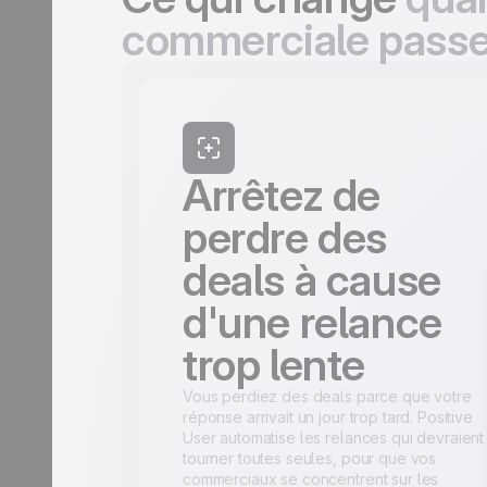
commerciale pass
Arrêtez de
perdre des
deals à cause
d'une relance
trop lente
Vous perdiez des deals parce que votre
réponse arrivait un jour trop tard. Positive
User automatise les relances qui devraient
tourner toutes seules, pour que vos
commerciaux se concentrent sur les