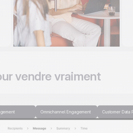
our vendre vraiment
agement
Omnichannel Engagement
Customer Data 