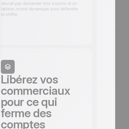
devrait pas demander trois exports et un
tableau croisé dynamique pour défendre
le chiffre.
Libérez vos
commerciaux
pour ce qui
ferme des
comptes