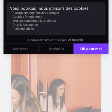
vérité, ce qui prenait trois outils et un
ticket sales-ops prend une seule
plateforme, et le temps que ça aurait dû
prendre dès le départ.