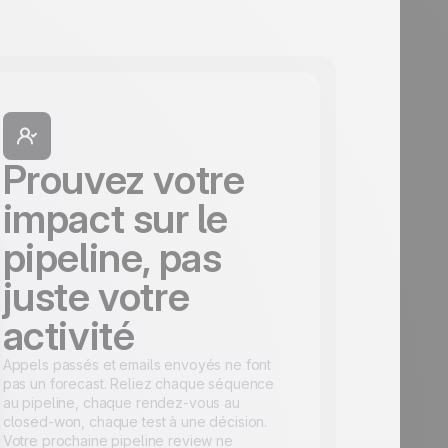
Prouvez votre
impact sur le
pipeline, pas
juste votre
activité
Appels passés et emails envoyés ne font
pas un forecast. Reliez chaque séquence
au pipeline, chaque rendez-vous au
closed-won, chaque test à une décision.
Votre prochaine pipeline review ne