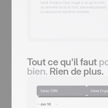
lundi. Positive User réagit à ce qu'ils font,
au moment où ils le font, automatiquement.
La séquence rejoint le moment.
Tout ce qu'il faut
p
bien.
Rien de plus.
Sales CRM
Sales Eng