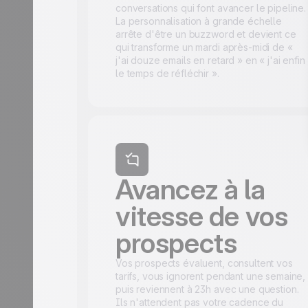
conversations qui font avancer le pipeline.
La personnalisation à grande échelle
arrête d'être un buzzword et devient ce
qui transforme un mardi après-midi de «
j'ai douze emails en retard » en « j'ai enfin
le temps de réfléchir ».
Avancez à la
vitesse de vos
prospects
Vos prospects évaluent, consultent vos
tarifs, vous ignorent pendant une semaine,
puis reviennent à 23h avec une question.
Ils n'attendent pas votre cadence du