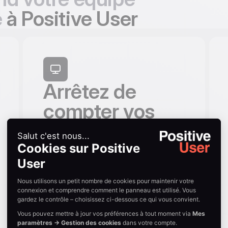
e
à Positive User
Arrêtez de
compter vos
outils,
commencez à
signer
Compter ses outils n'est pas une stratégie
commerciale. Vos commerciaux signent
des deals, pas des intégrations. Quand
CRM, sequencer, scheduler et données
clients partagent une seule source de