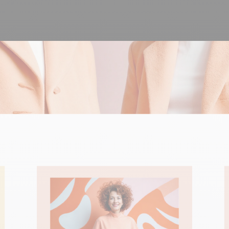
100% développé et
4.8
Trustpilot
hébergé en Europe
Certifié ISO 27001