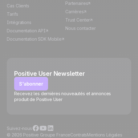
Partenaires
Cas Clients
Carrières
Tarifs
Trust Center
Intégrations
Nous contacter
Documentation API
Documentation SDK Mobile
Positive User Newsletter
S'abonner
Recevez les dernières nouveautés et annonces
🍪
produit de Positive User
Suivez-nous
© 2026 Positive Groupe France
Contrats
Mentions Légales