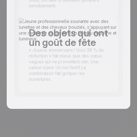
sensiblement.
Des objets qui ont
un goût de fête
« Joyeux anniversaire ! Voici 20 % de
réduction » fait mieux que des vœux
vagues qui ne promettent rien. Une
valeur claire. Un ton festif. La
combinaison fait grimper les
ouvertures.