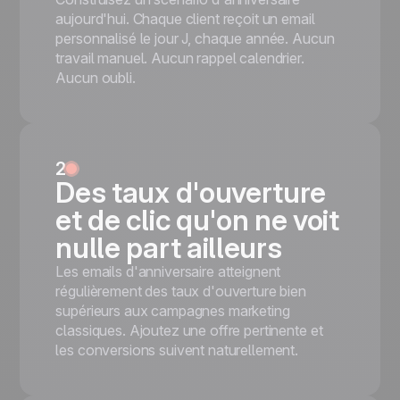
workshops, and parent-toddler clubs.
with cake-and-candy photography, a
aujourd'hui. Chaque client reçoit un email
Coloured Activity blocks
reverse purple 'Holiday offer 2' row, and a
personnalisé le jour J, chaque année. Aucun
(pink/blue/orange/pink-with-bee) +
dark navy footer with cursive brand and 3-
travail manuel. Aucun rappel calendrier.
yellow-framed family circle photo + 3
icon social row. For onboarding sequences,
Aucun oubli.
teal/blue contact footer blocks + 2 Book
birthday clubs, and 'thanks for joining'
Now CTAs
moments.
Mobile responsive
Royal-blue frame + cursive
Tested on the most popular messaging
HappyWelcome logo + party flat-lay
platforms
2
photo (confetti/candles/gift box) + teal
This is some text inside of a div block.
Des taux d'ouverture
'Holiday offer' + reverse purple 'Holiday
Démarrer gratuitement
offer 2' + 3-icon social footer
et de clic qu'on ne voit
Mobile responsive
nulle part ailleurs
Tested on the most popular messaging
platforms
Les emails d'anniversaire atteignent
This is some text inside of a div block.
régulièrement des taux d'ouverture bien
supérieurs aux campagnes marketing
Démarrer gratuitement
classiques. Ajoutez une offre pertinente et
les conversions suivent naturellement.