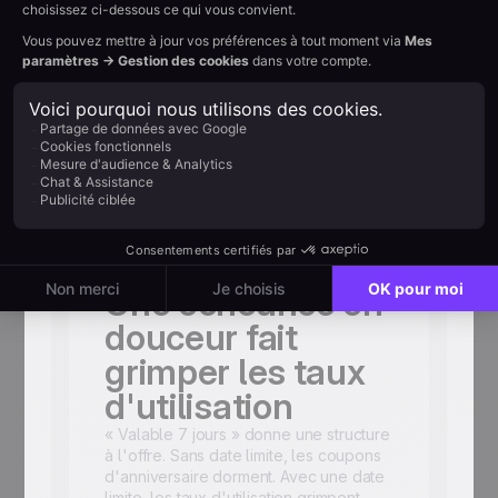
projecteurs sur
eux, pas sur votre
catalogue
Son prénom dans l'objet. Son prénom
dans le corps. Aucune grille produit qui
vienne capter l'attention. L'email
d'anniversaire parle de la relation. Le
pitch produit peut attendre demain.
Une échéance en
douceur fait
grimper les taux
d'utilisation
« Valable 7 jours » donne une structure
à l'offre. Sans date limite, les coupons
d'anniversaire dorment. Avec une date
limite, les taux d'utilisation grimpent