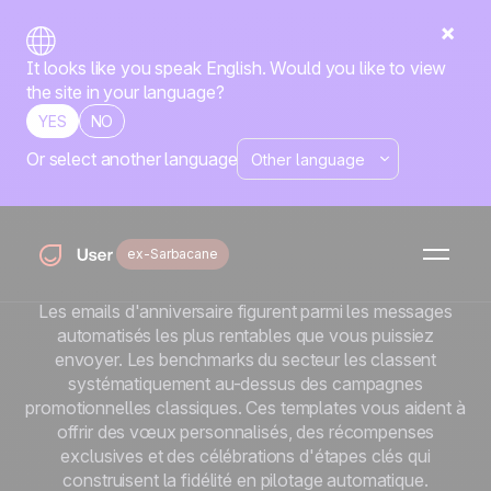
It looks like you speak English. Would you like to view
the site in your language?
YES
NO
Or select another language
Templates emailing
anniversaires et
ex-Sarbacane
célébrations
Les emails d'anniversaire figurent parmi les messages
automatisés les plus rentables que vous puissiez
envoyer. Les benchmarks du secteur les classent
systématiquement au-dessus des campagnes
promotionnelles classiques. Ces templates vous aident à
offrir des vœux personnalisés, des récompenses
exclusives et des célébrations d'étapes clés qui
construisent la fidélité en pilotage automatique.