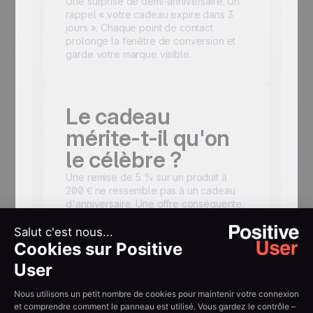
Une surprise de demi-anniversaire. Un
rappel « votre cadeau expire dans 3
jours ». Chaque point de contact
prolonge la fenêtre de conversion et
garde votre marque visible.
Le cadeau
mérite-t-il qu'on
le célèbre ?
Une remise de 5 % sur un produit à
200 € ne ressemble pas à un cadeau
d'anniversaire. Une offre conséquente,
un produit offert ou un véritable
upgrade, si. Adaptez le geste à
l'occasion.
Gardez les