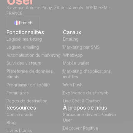
3 avenue Antoine Pinay, ZA des 4 vents 59510 HEM -
FRANCE
French
Fonctionnalités
Canaux
English
Logiciel marketing
Emailing
Logiciel emailing
Marketing par SMS
Polish
Automatisation du marketing
WhatsApp
Suivi des visiteurs
Mobile wallet
German
Plateforme de données
Marketing d'applications
Italian
clients
mobiles
Programme de fidélité
Web Push
Español
Formulaires
Expérience du site web
Pages de destination
Live Chat & Chatbot
Ressources
À propos de nous
Centre d'aide
Sarbacane devient Positive
User
Blog
Découvrir Positive
Livres blancs