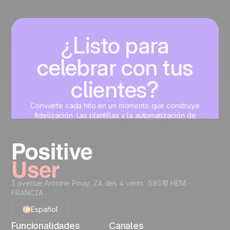
¿Listo para
celebrar con tus
clientes?
Convierte cada hito en un momento que construye
fidelización. Las plantillas y la automatización de
Positive User se ocupan del resto.
Crea tu cuenta gratis
3 avenue Antoine Pinay, ZA des 4 vents 59510 HEM -
FRANCIA
Español
Funcionalidades
Canales