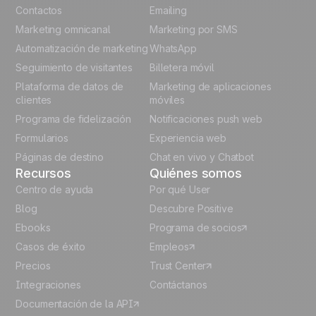
English
Contactos
Emailing
Marketing omnicanal
Marketing por SMS
French
Automatización de marketing
WhatsApp
Seguimiento de visitantes
Billetera móvil
Polish
Plataforma de datos de
Marketing de aplicaciones
German
clientes
móviles
Programa de fidelización
Notificaciones push web
Italian
Formularios
Experiencia web
Páginas de destino
Chat en vivo y Chatbot
Recursos
Quiénes somos
Centro de ayuda
Por qué User
Blog
Descubre Positive
Ebooks
Programa de socios
Casos de éxito
Empleos
Precios
Trust Center
Integraciones
Contáctanos
Documentación de la API