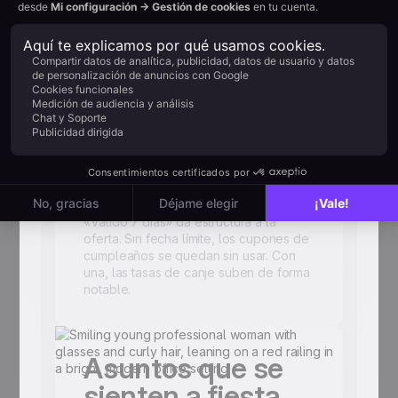
compitiendo por la atención. El email
de cumpleaños va de la relación. El
pitch de producto puede esperar a
mañana.
Una fecha límite
suave mejora las
tasas de canje
«Válido 7 días» da estructura a la
oferta. Sin fecha límite, los cupones de
cumpleaños se quedan sin usar. Con
una, las tasas de canje suben de forma
notable.
Asuntos que se
sienten a fiesta