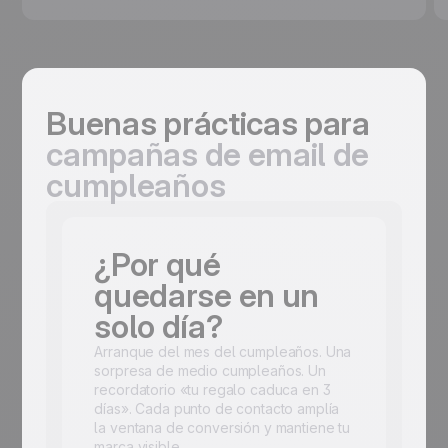
Buenas prácticas para
campañas de email de
cumpleaños
¿Por qué
quedarse en un
solo día?
Arranque del mes del cumpleaños. Una
sorpresa de medio cumpleaños. Un
recordatorio «tu regalo caduca en 3
días». Cada punto de contacto amplía
la ventana de conversión y mantiene tu
marca visible.