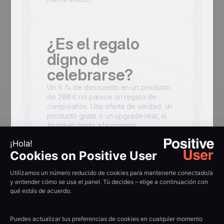
¿Es el regalo
digno de
celebrarse?
Un 5 % de descuento en un producto
de 200 € no parece un regalo de
cumpleaños. Una oferta de verdad, un
producto gratis o un upgrade real, sí.
Ajusta el gesto a la ocasión.
Mantén el foco en
ellos, no en tu
catálogo
Su nombre en el asunto. Su nombre en
el cuerpo. Sin parrilla de productos