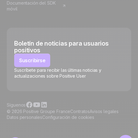
Documentación del SDK
móvil
Boletín de noticias para usuarios
positivos
Suscribirse
Suscríbete para recibir las últimas noticias y
🍪
actualizaciones sobre Positive User
Síguenos
© 2026 Positive Groupe France
Contratos
Avisos legales
Datos personales
Configuración de cookies
Gestionar cookies