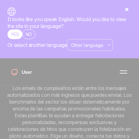
It looks like you speak English. Would you like to view
the site in your language?
YES
NO
Or select another language
Plantillas de email
para cumpleaños y
celebraciones
Los emails de cumpleaños están entre los mensajes
automatizados con más ingresos que puedes enviar. Los
benchmarks del sector los sitúan sistemáticamente por
encima de las campañas promocionales habituales.
Estas plantillas te ayudan a entregar felicitaciones
personalizadas, recompensas exclusivas y
celebraciones de hitos que construyen la fidelización en
piloto automático. Elige un diseño, conecta tus datos y