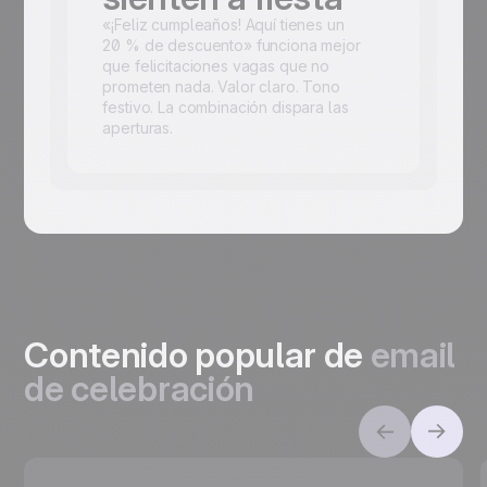
«¡Feliz cumpleaños! Aquí tienes un
20 % de descuento» funciona mejor
que felicitaciones vagas que no
prometen nada. Valor claro. Tono
festivo. La combinación dispara las
aperturas.
Contenido popular de
email
de celebración