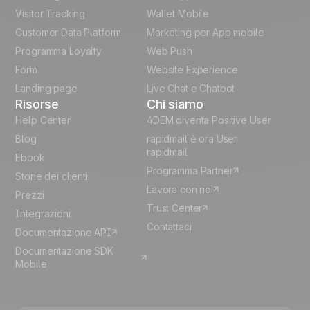
Visitor Tracking
Wallet Mobile
Polish
Customer Data Platform
Marketing per App mobile
German
Programma Loyalty
Web Push
Form
Website Experience
Español
Landing page
Live Chat e Chatbot
Risorse
Chi siamo
Help Center
4DEM diventa Positive User
Blog
rapidmail è ora User
rapidmail
Ebook
Programma Partner
Storie dei clienti
Lavora con noi
Prezzi
Trust Center
Integrazioni
Contattaci
Documentazione API
Documentazione SDK
Mobile