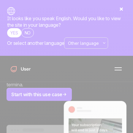
It looks like you speak English. Would you like to view
the site in your language?
YES
NO
Or select another language
Creazione deal e
attività di vendita
Automatizza i follow-up e non perdere mai
un'opportunità di vendita quando un abbonamento
termina.
Start with this use case