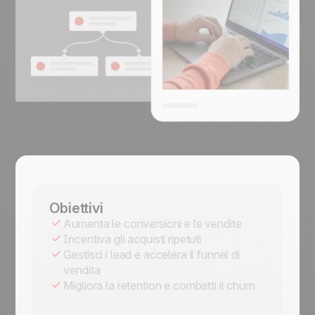
Obiettivi
Aumenta le conversioni e le vendite
Incentiva gli acquisti ripetuti
Gestisci i lead e accelera il funnel di
vendita
Migliora la retention e combatti il churn