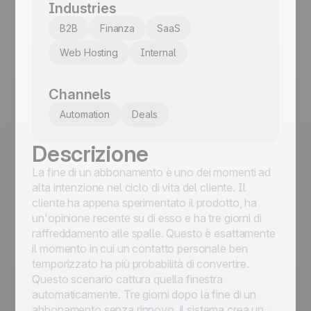
Industries
B2B
Finanza
SaaS
Web Hosting
Internal
Channels
Automation
Deals
Descrizione
La fine di un abbonamento è uno dei momenti ad
alta intenzione nel ciclo di vita del cliente. Il
cliente ha appena sperimentato il prodotto, ha
un'opinione recente su di esso e ha tre giorni di
raffreddamento alle spalle. Questo è esattamente
il momento in cui un contatto personale ben
temporizzato ha più probabilità di convertire.
Questo scenario cattura quella finestra
automaticamente. Tre giorni dopo la fine di un
abbonamento senza rinnovo, il sistema crea un