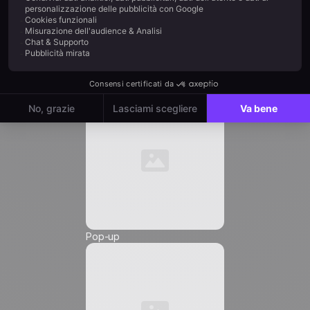
Ruolo *
Automation
Email
*
Numero di telefono *
Pop-up
Friendly Captcha
Accetto di ricevere comunicazioni di marketing da