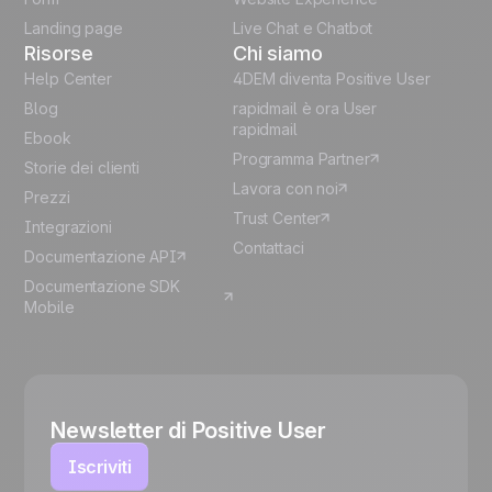
Español
Landing page
Live Chat e Chatbot
Risorse
Chi siamo
Help Center
4DEM diventa Positive User
Blog
rapidmail è ora User
rapidmail
Ebook
Programma Partner
Storie dei clienti
Lavora con noi
Prezzi
Trust Center
Integrazioni
Contattaci
Documentazione API
Documentazione SDK
Mobile
Newsletter di Positive User
Iscriviti