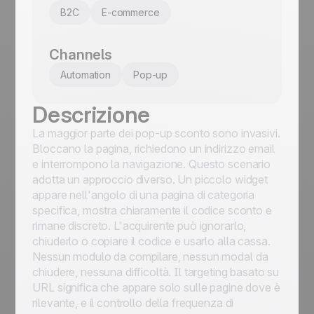
B2C
E-commerce
Channels
Automation
Pop-up
Descrizione
La maggior parte dei pop-up sconto sono invasivi.
Bloccano la pagina, richiedono un indirizzo email
e interrompono la navigazione. Questo scenario
adotta un approccio diverso. Un piccolo widget
appare nell'angolo di una pagina di categoria
specifica, mostra chiaramente il codice sconto e
rimane discreto. L'acquirente può ignorarlo,
chiuderlo o copiare il codice e usarlo alla cassa.
Nessun modulo da compilare, nessun modal da
chiudere, nessuna difficoltà. Il targeting basato su
URL significa che appare solo sulle pagine dove è
rilevante, e il controllo della frequenza di