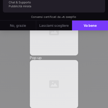
Automation
Email
*
Numero di telefono *
Pop-up
Friendly Captcha
Accetto di ricevere comunicazioni di marketing da
Positive
, e autorizzo l'inserimento di pixel di
tracciamento e link di tracciamento in queste
comunicazioni che mi vengono inviate, al fine di
misurarne la portata e personalizzarne il
contenuto, la frequenza e l'orario di invio.
Scopri
di più su come gestiamo i tuoi dati e i tuoi diritti
.