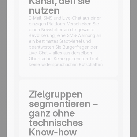
Kanal, den sie
nutzen
E-Mail, SMS und Live-Chat aus einer
einzigen Plattform. Verschicken Sie
einen Newsletter an die gesamte
Bevölkerung, eine SMS-Warnung an
ein bestimmtes Stadtviertel und
beantworten Sie Bürgerfragen per
Live-Chat – alles aus derselben
Oberfläche. Keine getrennten Tools,
keine widersprüchlichen Botschaften.
Zielgruppen
segmentieren –
ganz ohne
technisches
Know-how