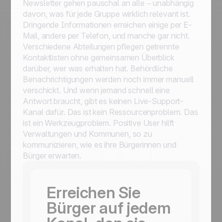
Newsletter gehen pauschal an alle – unabhängig
davon, was für jede Gruppe wirklich relevant ist.
Dringende Informationen erreichen einige per E-
Mail, andere per Telefon, und manche gar nicht.
Verschiedene Abteilungen pflegen getrennte
Kontaktlisten ohne gemeinsamen Überblick
darüber, wer was erhalten hat. Behördliche
Benachrichtigungen werden noch immer manuell
verschickt. Und wenn jemand schnell eine
Antwort braucht, gibt es keinen Live-Support-
Kanal dafür. Das ist kein Ressourcenproblem. Das
ist ein Werkzeugproblem. Positive User hilft
Verwaltungen und Kommunen, so zu
kommunizieren, wie es ihre Bürgerinnen und
Bürger erwarten.
Erreichen Sie
Bürger auf jedem