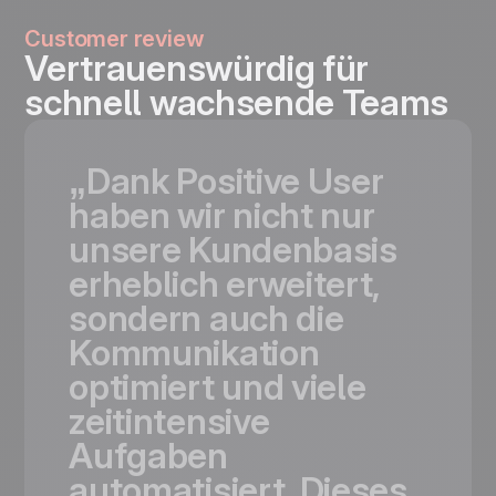
Customer review
Vertrauenswürdig für
schnell wachsende Teams
„Dank
Positive
User
haben
wir
nicht
nur
unsere
Kundenbasis
erheblich
erweitert,
sondern
auch
die
Kommunikation
optimiert
und
viele
zeitintensive
Aufgaben
automatisiert.
Dieses