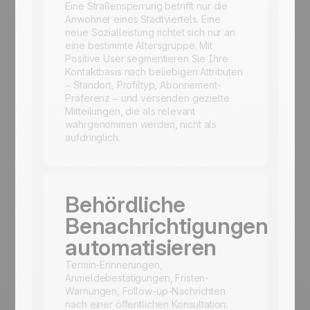
Eine Straßensperrung betrifft nur die
Anwohner eines Stadtviertels. Eine
neue Sozialleistung richtet sich nur an
eine bestimmte Altersgruppe. Mit
Positive User segmentieren Sie Ihre
Kontaktbasis nach beliebigen Attributen
– Standort, Profiltyp, Abonnement-
Präferenz – und versenden gezielte
Mitteilungen, die als relevant
wahrgenommen werden, nicht als
aufdringlich.
Behördliche
Benachrichtigungen
automatisieren
Termin-Erinnerungen,
Anmeldebestätigungen, Fristen-
Warnungen, Follow-up-Nachrichten
nach einer öffentlichen Konsultation: