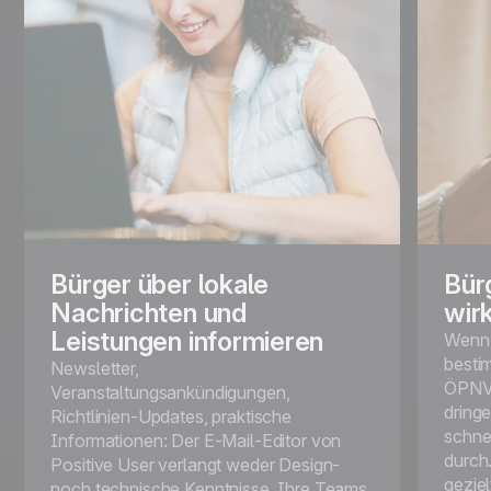
Bürger über lokale
Bür
Nachrichten und
wir
Leistungen informieren
Wenn 
bestim
Newsletter,
ÖPNV-
Veranstaltungsankündigungen,
dringe
Richtlinien-Updates, praktische
schne
Informationen: Der E-Mail-Editor von
durch
Positive User verlangt weder Design-
gezie
noch technische Kenntnisse. Ihre Teams