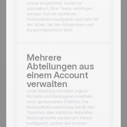
einmal eingerichtet, laufen sie
automatisch. Ihre Teams verbringen
weniger Zeit mit repetitiven
Kommunikationsaufgaben und mehr mit
der Arbeit, die den Bürgerinnen und
Bürgern tatsächlich dient.
Mehrere
Abteilungen aus
einem Account
verwalten
Jede Abteilung verwaltet eigene
Kontakte und Kampagnen innerhalb
einer gemeinsamen Plattform. Die
Kommunikationsabteilung behält den
Überblick über sämtliche Aktivitäten.
Nutzungsrechte werden pro Person
konfiguriert, sodass alle in ihrem