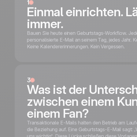
1
schedule the send, walk away
Einmal einrichten. Lä
Cupcake photo + date stam
immer.
teal Click Me — birthday C
Mobile responsive
Tested on the most popula
Bauen Sie heute einen Geburtstags-Workflow. Je
This is some text inside of 
personalisierte E-Mail an seinem Tag, jedes Jahr. K
Keine Kalendererinnerungen. Kein Vergessen.
Kostenlos starten
3
Was ist der Untersc
zwischen einem Ku
einem Fan?
Transaktionale E-Mails halten den Betrieb am Lauf
die Beziehung auf. Eine Geburtstags-E-Mail sagt: „
uns wichtig“. Diese Lücke schließen diese Vorlagen