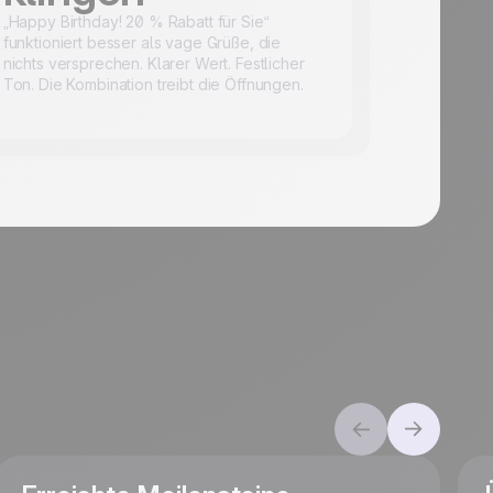
„Happy Birthday! 20 % Rabatt für Sie“
funktioniert besser als vage Grüße, die
nichts versprechen. Klarer Wert. Festlicher
Ton. Die Kombination treibt die Öffnungen.