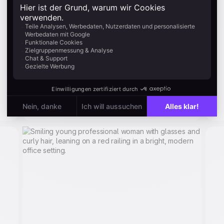
5 % Rabatt auf ein 200-Euro-Produkt fühlt
sich nicht wie ein Geburtstagsgeschenk
an. Ein bedeutendes Angebot, ein
kostenloser Artikel oder ein echtes
Upgrade schon. Passen Sie die Geste an
den Anlass an.