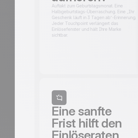
Auftakt zum Geburtstagsmonat. Eine
Halbgeburtstags-Überraschung. Eine „Ihr
Geschenk läuft in 3 Tagen ab“-Erinnerung.
Jeder Touchpoint verlängert das
Einlösefenster und hält Ihre Marke
sichtbar.
Eine sanfte
Frist hilft den
Einlöseraten