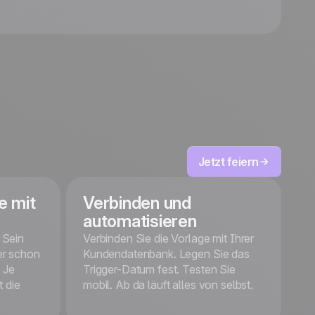
purple 'Holiday offer 2' + 3-icon
social footer
Mobile responsive
Tested on the most popular
messaging platforms
This is some text inside of a div
block.
Kostenlos starten
Jetzt feiern
e mit
Verbinden und
automatisieren
 Sein
Verbinden Sie die Vorlage mit Ihrer
er schon
Kundendatenbank. Legen Sie das
 Je
Trigger-Datum fest. Testen Sie
t die
mobil. Ab da läuft alles von selbst.