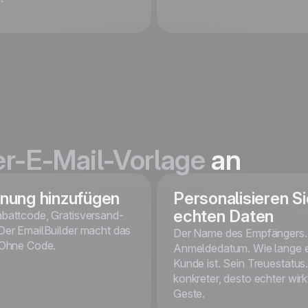
This is some text inside of a div block.
Kostenlos starten
er-E-Mail-Vorlage
an
nung hinzufügen
Personalisieren Si
echten Daten
battcode, Gratisversand-
Der EmailBuilder macht das
Der Name des Empfängers.
 Ohne Code.
Anmeldedatum. Wie lange 
Kunde ist. Sein Treuestatus.
konkreter, desto echter wirk
Geste.