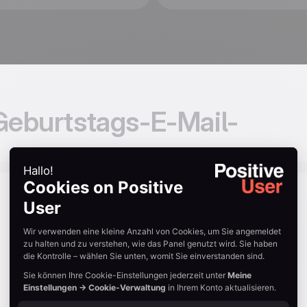
Geburtstags-E-Mail-
Ist das
Geschenk eine
Feier wert?