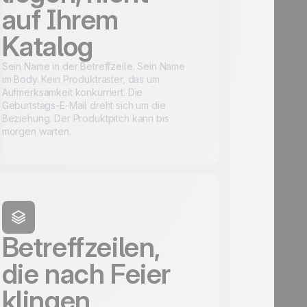
auf Ihrem
Katalog
Sein Name in der Betreffzeile. Sein Name
im Body. Kein Produktraster, das um
Aufmerksamkeit konkurriert. Die
Geburtstags-E-Mail dreht sich um die
Beziehung. Der Produktpitch kann bis
morgen warten.
Betreffzeilen,
die nach Feier
klingen