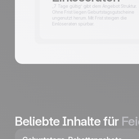
„7 Tage gültig“ gibt dem Angebot Struktur.
Ohne Frist liegen Geburtstagsgutscheine
ungenutzt herum. Mit Frist steigen die
Einlöseraten spürbar.
Beliebte Inhalte für
Fei