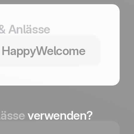
t
& Anlässe
iese Vorlage verwenden
HappyWelcome
lässe
verwenden?
HappyWelcome
Coming Soon