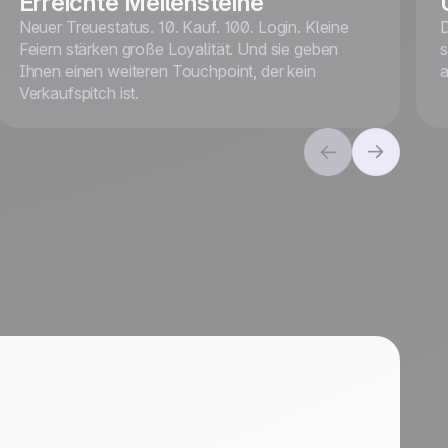
Erreichte Meilensteine
Neuer Treuestatus. 10. Kauf. 100. Login. Kleine
D
Feiern stärken große Loyalität. Und sie geben
s
Ihnen einen weiteren Touchpoint, der kein
a
Verkaufspitch ist.