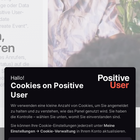
ge oder Data
itive User-
pdate
eate Event".
,
ren
s Anrufers,
atus) auf die
 Sie einen
board, um zu
röffentlichen