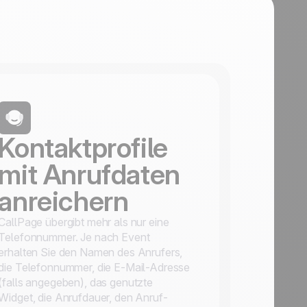
t
Kontaktprofile
mit Anrufdaten
anreichern
CallPage übergibt mehr als nur eine
Telefonnummer. Je nach Event
erhalten Sie den Namen des Anrufers,
die Telefonnummer, die E-Mail-Adresse
(falls angegeben), das genutzte
Widget, die Anrufdauer, den Anruf-