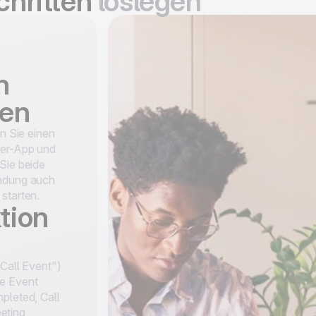
chritten
loslegen
n
den
en Sie einen
ger-App und
Sie beide
indung auch
starten.
tion
„Call Event")
te Event
pleted, Call
eting