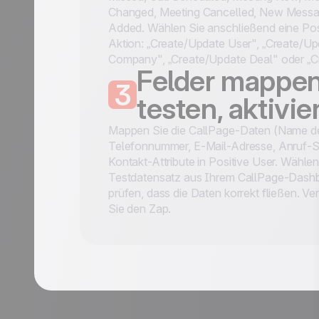
Changed, Meeting Cancelled, New Messa
Added. Wählen Sie anschließend eine Pos
Aktion: „Create/Update User", „Create/U
Company", „Create/Update Deal" oder „Cr
Felder mappen
3
testen, aktivie
Mappen Sie die CallPage-Daten (Name de
Telefonnummer, E-Mail-Adresse, Anruf-St
Kontakt-Attribute in Positive User. Wählen
Testdatensatz aus Ihrem CallPage-Dash
prüfen, dass die Daten korrekt fließen. Ve
Sie den Zap.