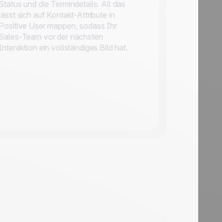
Status und die Termindetails. All das
lässt sich auf Kontakt-Attribute in
Positive User mappen, sodass Ihr
Sales-Team vor der nächsten
Interaktion ein vollständiges Bild hat.