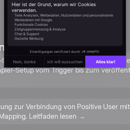
n guides
ür-Schritt-Anleitung mit Screenshots aus 
ier-Setup vom Trigger bis zum veröffentl
itung zur Verbindung von Positive User mit 
Mapping. Leitfaden lesen →