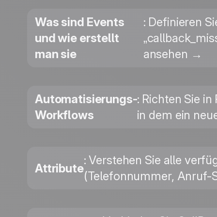
Was sind Events
: Definieren S
und wie erstellt
„callback_miss
man sie
ansehen →
Automatisierungs-
: Richten Sie i
Workflows
in dem ein neue
: Verstehen Sie alle verf
Attribute
(Telefonnummer, Anruf-St