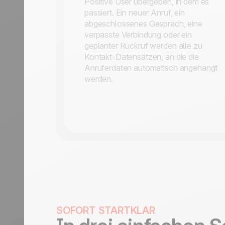
Positive User übergeben, in dem es
passiert. Ein neuer Anruf, ein
abgeschlossenes Gespräch, eine
verpasste Verbindung oder ein
geplanter Rückruf werden alle zu
Kontakt-Datensätzen, an die die
Anruferdaten automatisch angehängt
werden.
SOFORT STARTKLAR