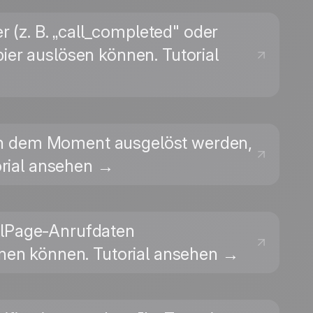
er (z. B. „call_completed" oder
ier auslösen können. Tutorial
e in dem Moment ausgelöst werden,
torial ansehen →
allPage-Anrufdaten
dnen können. Tutorial ansehen →