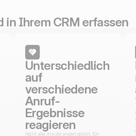
entwickelt und gehoste
ISO 27001 zertifiziert
d in Ihrem CRM erfassen
Unterschiedlich
auf
verschiedene
Anruf-
Ergebnisse
reagieren
Nicht alle Anrufe enden gleich. Ein