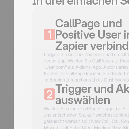
In drei einfachen S
CallPage und
1
Positive User i
Zapier verbin
Loggen Sie sich bei Zapier ein und erstell
neuen Zap. Wählen Sie CallPage als Trig
„User.com" als Aktions-App. Autorisieren 
Konten. In CallPage können Sie die Verb
im Bereich Integrations Ihres Dashboards 
Trigger und Ak
2
auswählen
Wählen Sie einen CallPage-Trigger (z. B. 
und entscheiden Sie, auf welches konkre
gelauscht werden soll: New Call, Call Com
Missed, Call Scheduled, Meeting New, Me