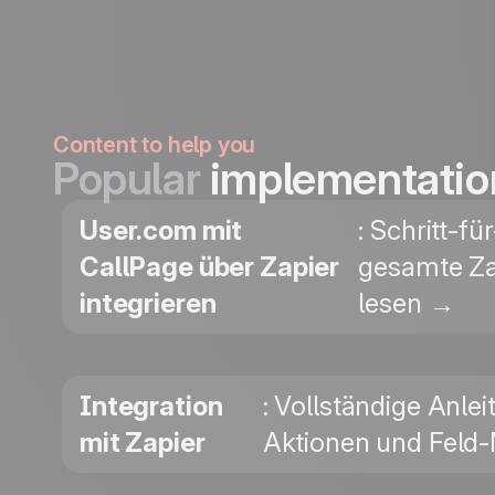
Content to help you
Popular
implementatio
User.com mit
: Schritt-f
CallPage über Zapier
gesamte Zap
integrieren
lesen →
Integration
: Vollständige Anle
mit Zapier
Aktionen und Feld-