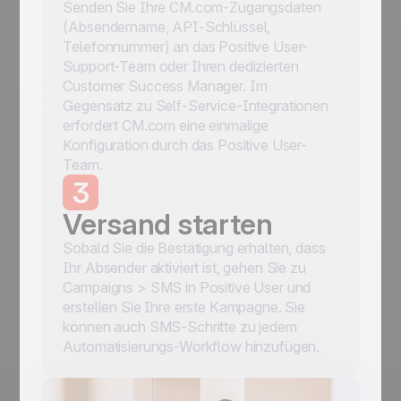
Senden Sie Ihre CM.com-Zugangsdaten
(Absendername, API-Schlüssel,
Telefonnummer) an das Positive User-
Support-Team oder Ihren dedizierten
Customer Success Manager. Im
Gegensatz zu Self-Service-Integrationen
erfordert CM.com eine einmalige
Konfiguration durch das Positive User-
Team.
3
Versand starten
Sobald Sie die Bestätigung erhalten, dass
Ihr Absender aktiviert ist, gehen Sie zu
Campaigns > SMS in Positive User und
erstellen Sie Ihre erste Kampagne. Sie
können auch SMS-Schritte zu jedem
Automatisierungs-Workflow hinzufügen.