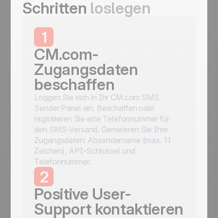
Schritten
loslegen
1
CM.com-
Zugangsdaten
beschaffen
Loggen Sie sich in Ihr CM.com SMS
Sender Panel ein. Beschaffen oder
registrieren Sie eine Telefonnummer für
den SMS-Versand. Generieren Sie Ihre
Zugangsdaten: Absendername (max. 11
Zeichen), API-Schlüssel und
Telefonnummer.
2
Positive User-
Support kontaktieren