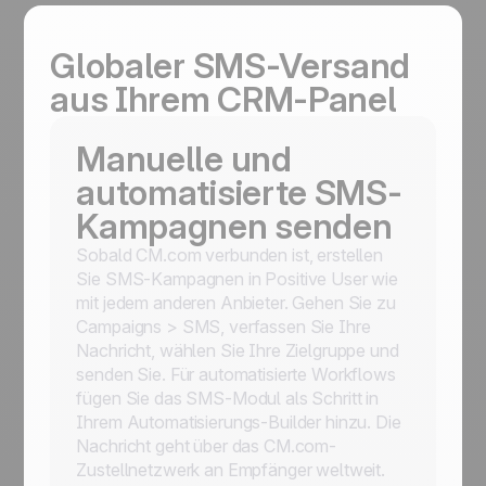
Globaler SMS-Versand
aus Ihrem CRM-Panel
Manuelle und
automatisierte SMS-
Kampagnen senden
Sobald CM.com verbunden ist, erstellen
Sie SMS-Kampagnen in Positive User wie
mit jedem anderen Anbieter. Gehen Sie zu
Campaigns > SMS, verfassen Sie Ihre
Nachricht, wählen Sie Ihre Zielgruppe und
senden Sie. Für automatisierte Workflows
fügen Sie das SMS-Modul als Schritt in
Ihrem Automatisierungs-Builder hinzu. Die
Nachricht geht über das CM.com-
Zustellnetzwerk an Empfänger weltweit.