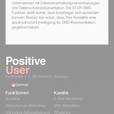
Unternehmen mit Datenverarbeitungsvereinbarungen
und Datenschutzdokumentation. Die STOP-SMS-
Funktion stellt sicher, dass Empfänger sich abmelden
können. Stellen Sie sicher, dass Ihre Kontakte eine
ausdrückliche Einwilligung für SMS-Kommunikation
gegeben haben.
Poststraße 4-5, 10178 Berlin, Germany
German
Funktionen
Kanäle
English
Kontakte
E-Mail-Marketing
Omnichannel-Marketing
SMS-Marketing
French
Marketing-Automatisierung
WhatsApp