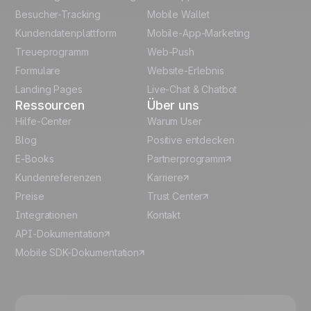
Besucher-Tracking
Mobile Wallet
Polish
Kundendatenplattform
Mobile-App-Marketing
Italian
Treueprogramm
Web-Push
Formulare
Website-Erlebnis
Español
Landing Pages
Live-Chat & Chatbot
Ressourcen
Über uns
Hilfe-Center
Warum User
Blog
Positive entdecken
E-Books
Partnerprogramm
Kundenreferenzen
Karriere
Preise
Trust Center
Integrationen
Kontakt
API-Dokumentation
Mobile SDK-Dokumentation