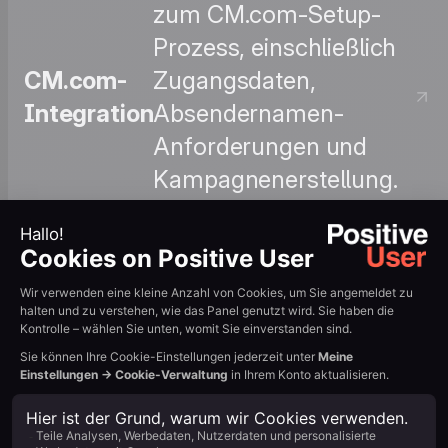
zum CM.com-Setup-
Prozess, einschließlich
CM.com-
Zugangsdaten,
Integration
Absendernamen-
Anforderungen und
Kampagnenerstellung.
Leitfaden lesen →
: Erfahren Sie, wie Sie
SMS-Kampagnen im
SMS-
Positive User-Panel
Kampagnen
verfassen, ausrichten
erstellen
und senden. Leitfaden