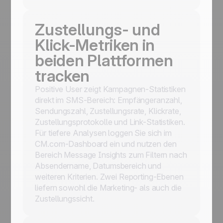
Zustellungs- und
Klick-Metriken in
beiden Plattformen
tracken
Positive User zeigt Kampagnen-Statistiken
direkt im SMS-Bereich: Empfängeranzahl,
Sendungszahl, Zustellungsrate, Klickrate,
Zustellungsprotokolle und Link-Statistiken.
Für tiefere Analysen loggen Sie sich im
CM.com-Dashboard ein und nutzen den
Bereich Message Insights zum Filtern nach
Absendername, Datumsbereich und
weiteren Kriterien. Zwei Reporting-Ebenen
liefern sowohl die Marketing- als auch die
Zustellungssicht.