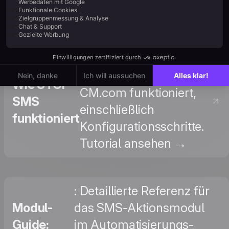
lesen →
: Verstehen Sie, wie die
Opt-out-Funktion mit
Wie STOP-
CM.com funktioniert,
SMS
einschließlich
funktioniert
Konfigurationsschritte.
Tutorial ansehen →
: Detaillierte Referenz für
Modul-
das SMS-Aktionsmodul
Guide:
im Automatisierungs-