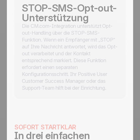
STOP-SMS-Opt-out-
Unterstützung
Die CM.com-Integration unterstützt Opt-
out-Handling über die STOP-SMS-
Funktion. Wenn ein Empfänger mit „STOP“
auf Ihre Nachricht antwortet, wird das Opt-
out verarbeitet und der Kontakt
entsprechend markiert. Diese Funktion
erfordert einen separaten
Konfigurationsschritt. Ihr Positive User
Customer Success Manager oder das
Support-Team hilft bei der Einrichtung.
SOFORT STARTKLAR
In drei einfachen