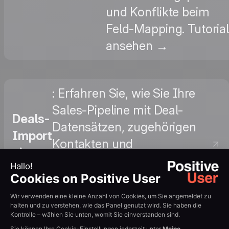
und Konflikte beim
Feld-Mapping. Tutorial
ansehen →
: Erfahren Sie, wie Sie Ihre
Sales-Pipeline mit Deal-
Deals-
Datensätzen, zugehörigen
Import
Kontakten und
via
benutzerdefinierten Deal-
CSV
Attributen migrieren. Tutorial
ansehen →