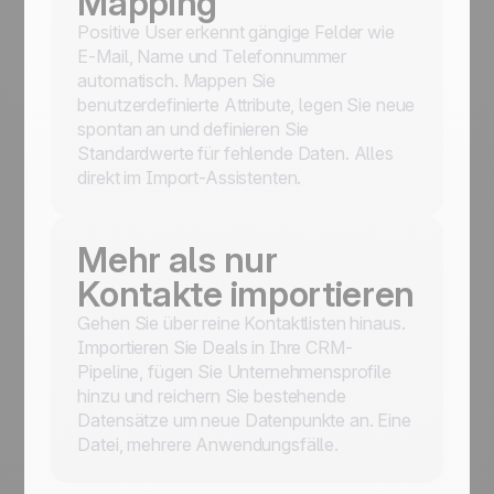
Mapping
Positive User erkennt gängige Felder wie
E-Mail, Name und Telefonnummer
automatisch. Mappen Sie
benutzerdefinierte Attribute, legen Sie neue
spontan an und definieren Sie
Standardwerte für fehlende Daten. Alles
direkt im Import-Assistenten.
Mehr als nur
Kontakte importieren
Gehen Sie über reine Kontaktlisten hinaus.
Importieren Sie Deals in Ihre CRM-
Pipeline, fügen Sie Unternehmensprofile
hinzu und reichern Sie bestehende
Datensätze um neue Datenpunkte an. Eine
Datei, mehrere Anwendungsfälle.