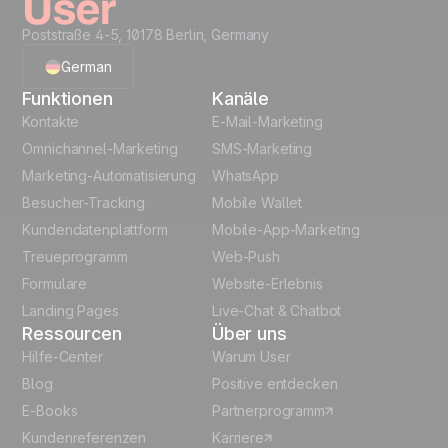
Poststraße 4-5, 10178 Berlin, Germany
German
Funktionen
Kanäle
English
Kontakte
E-Mail-Marketing
Omnichannel-Marketing
SMS-Marketing
French
Marketing-Automatisierung
WhatsApp
Besucher-Tracking
Mobile Wallet
Polish
Kundendatenplattform
Mobile-App-Marketing
Italian
Treueprogramm
Web-Push
Formulare
Website-Erlebnis
Español
Landing Pages
Live-Chat & Chatbot
Ressourcen
Über uns
Hilfe-Center
Warum User
Blog
Positive entdecken
E-Books
Partnerprogramm
Kundenreferenzen
Karriere