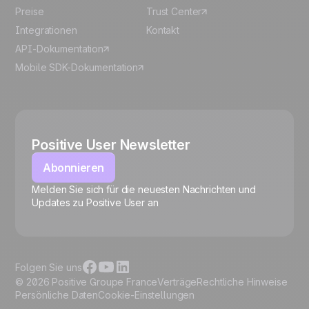
Preise
Trust Center
Integrationen
Kontakt
API-Dokumentation
Mobile SDK-Dokumentation
Positive User Newsletter
Abonnieren
Melden Sie sich für die neuesten Nachrichten und
🍪
Updates zu Positive User an
Folgen Sie uns
© 2026 Positive Groupe France
Verträge
Rechtliche Hinweise
Persönliche Daten
Cookie-Einstellungen
Cookies verwalten