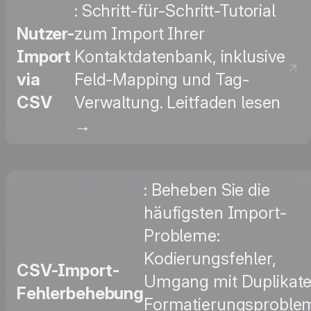
: Schritt-für-Schritt-Tutorial
Nutzer-
zum Import Ihrer
Import
Kontaktdatenbank, inklusive
via
Feld-Mapping und Tag-
CSV
Verwaltung. Leitfaden lesen
→
: Beheben Sie die
häufigsten Import-
Probleme:
Kodierungsfehler,
CSV-Import-
Umgang mit Duplikate
Fehlerbehebung
Formatierungsproble