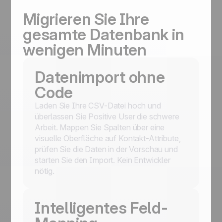
Migrieren Sie Ihre
gesamte Datenbank in
wenigen Minuten
Datenimport ohne
Code
Laden Sie Ihre CSV-Datei hoch und
überlassen Sie Positive User die schwere
Arbeit. Mappen Sie Spalten über eine
visuelle Oberfläche auf Kontakt-Attribute,
prüfen Sie die Daten in der Vorschau und
starten Sie den Import. Kein Entwickler
nötig.
Intelligentes Feld-