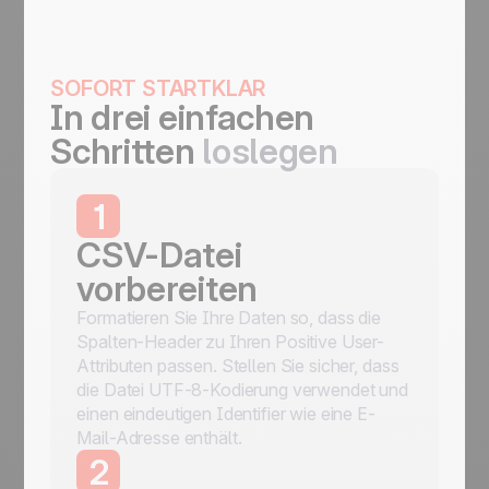
SOFORT STARTKLAR
In drei einfachen
Schritten
loslegen
1
CSV-Datei
vorbereiten
Formatieren Sie Ihre Daten so, dass die
Spalten-Header zu Ihren Positive User-
Attributen passen. Stellen Sie sicher, dass
die Datei UTF-8-Kodierung verwendet und
einen eindeutigen Identifier wie eine E-
Mail-Adresse enthält.
2