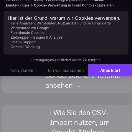
: Best Practices für die
Formatierung Ihrer
Datei: UTF-8-
Kodierung, Spalten-
CSV-Datei
Header,
vorbereiten
Datumsformate und
Umgang mit
Sonderzeichen. Tutorial
ansehen →
: Wie Sie den CSV-
Import nutzen, um