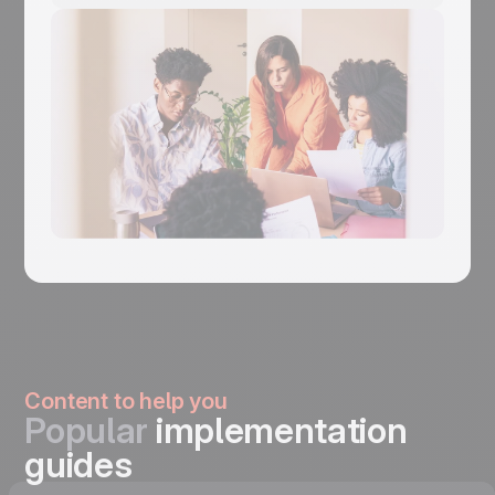
Content to help you
Popular
implementation
guides