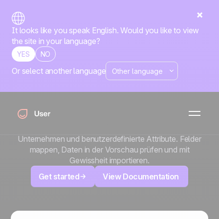
It looks like you speak English. Would you like to view
the site in your language?
YES
NO
Or select another language
x
CSV Import
Schluss damit, Kontakte einzeln zu migrieren. Mit dem
CSV-Import bringen Sie Ihre gesamte Datenbank in
wenigen Minuten in Positive User: Kontakte, Deals,
Unternehmen und benutzerdefinierte Attribute. Felder
mappen, Daten in der Vorschau prüfen und mit
Gewissheit importieren.
Get started
View Documentation