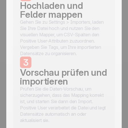
Hochladen und
Felder mappen
Gehen Sie zu Settings > Importers, laden
Sie Ihre Datei hoch und nutzen Sie den
visuellen Mapper, um CSV-Spalten den
Positive User-Attributen zuzuordnen.
Vergeben Sie Tags, um Ihre importierten
Datensätze zu organisieren.
3
Vorschau prüfen und
importieren
Prüfen Sie die Daten-Vorschau, um
sicherzugehen, dass das Mapping korrekt
ist, und starten Sie dann den Import.
Positive User verarbeitet die Datei und legt
Datensätze automatisch an oder
aktualisiert sie.