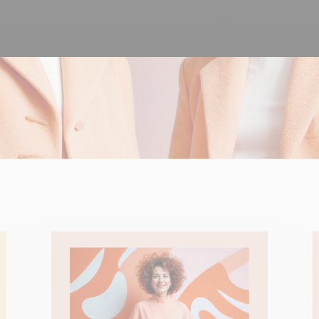
to
100% hecho y alojado
4.8
Trustpilot
en Europa
Certificado ISO 27001