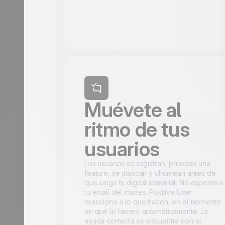
Muévete al
ritmo de tus
usuarios
Los usuarios se registran, prueban una
feature, se atascan y churnean antes de
que salga tu digest semanal. No esperan a
tu email del martes. Positive User
reacciona a lo que hacen, en el momento
en que lo hacen, automáticamente. La
ayuda correcta se encuentra con el