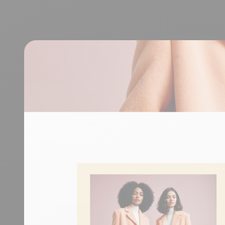
crecimiento
crecimien
Viajes
Discover
Discover