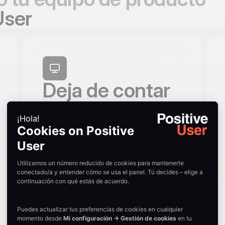
User
Deja de contar
herramientas,
empieza a
lanzar
resultados
Contar herramientas no es una roadmap.
Tu equipo lanza features, no
integraciones. Cuando in-app messaging,
push, segmentos y eventos de producto
comparten una sola fuente de verdad, el