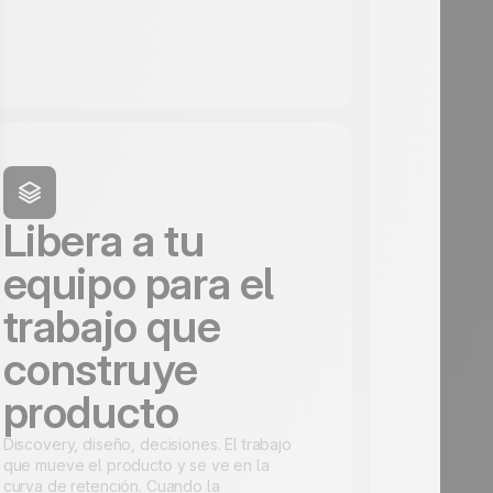
Libera a tu
equipo para el
trabajo que
construye
producto
Discovery, diseño, decisiones. El trabajo
que mueve el producto y se ve en la
curva de retención. Cuando la