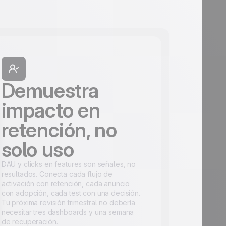
Demuestra
impacto en
retención, no
solo uso
DAU y clicks en features son señales, no
resultados. Conecta cada flujo de
activación con retención, cada anuncio
con adopción, cada test con una decisión.
Tu próxima revisión trimestral no debería
necesitar tres dashboards y una semana
de recuperación.