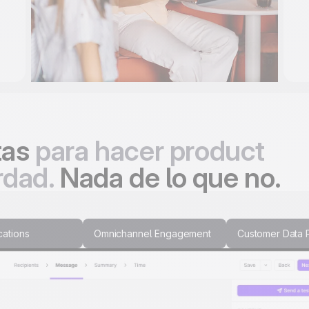
tas
para hacer product
rdad.
Nada de lo que no.
cations
Omnichannel Engagement
Customer Data 