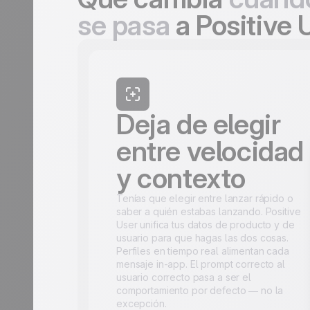
se pasa
a Positive 
Deja de elegir
entre velocidad
y contexto
Tenías que elegir entre lanzar rápido o
saber a quién estabas lanzando. Positive
User unifica tus datos de producto y de
usuario para que hagas las dos cosas.
Perfiles en tiempo real alimentan cada
mensaje in-app. El prompt correcto al
usuario correcto pasa a ser el
comportamiento por defecto — no la
excepción.